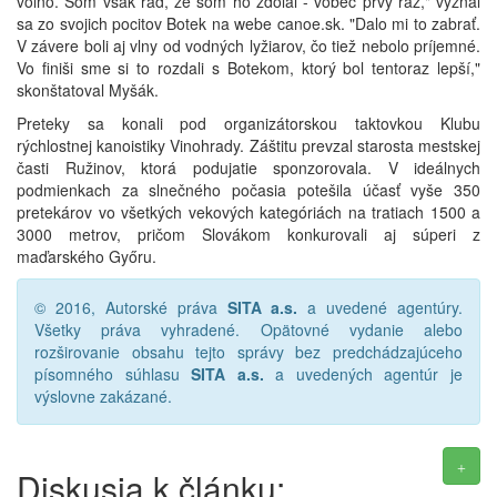
voľno. Som však rád, že som ho zdolal - vôbec prvý raz," vyznal
sa zo svojich pocitov Botek na webe canoe.sk. "Dalo mi to zabrať.
V závere boli aj vlny od vodných lyžiarov, čo tiež nebolo príjemné.
Vo finiši sme si to rozdali s Botekom, ktorý bol tentoraz lepší,"
skonštatoval Myšák.
Preteky sa konali pod organizátorskou taktovkou Klubu
rýchlostnej kanoistiky Vinohrady. Záštitu prevzal starosta mestskej
časti Ružinov, ktorá podujatie sponzorovala. V ideálnych
podmienkach za slnečného počasia potešila účasť vyše 350
pretekárov vo všetkých vekových kategóriách na tratiach 1500 a
3000 metrov, pričom Slovákom konkurovali aj súperi z
maďarského Győru.
© 2016, Autorské práva
SITA a.s.
a uvedené agentúry.
Všetky práva vyhradené. Opätovné vydanie alebo
rozširovanie obsahu tejto správy bez predchádzajúceho
písomného súhlasu
SITA a.s.
a uvedených agentúr je
výslovne zakázané.
Diskusia k článku: