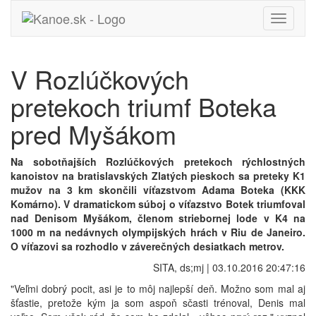
Toggle
navigati
V Rozlúčkových
pretekoch triumf Boteka
pred Myšákom
Na sobotňajších Rozlúčkových pretekoch rýchlostných
kanoistov na bratislavských Zlatých pieskoch sa preteky K1
mužov na 3 km skončili víťazstvom Adama Boteka (KKK
Komárno). V dramatickom súboj o víťazstvo Botek triumfoval
nad Denisom Myšákom, členom striebornej lode v K4 na
1000 m na nedávnych olympijských hrách v Riu de Janeiro.
O víťazovi sa rozhodlo v záverečných desiatkach metrov.
SITA, ds;mj | 03.10.2016 20:47:16
"Veľmi dobrý pocit, asi je to môj najlepší deň. Možno som mal aj
šťastie, pretože kým ja som aspoň sčasti trénoval, Denis mal