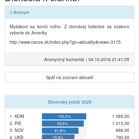
Anonym
Myšákovi sa končí voľno. Z domácej lodenice sa čoskoro
vyberie do Ameriky
http://www.canoe.sk/index.php?go=aktuality&news=3175
Anonymný komentár | 04.10.2016 21:41:05
Späť na zoznam aktualít
Slovenský pohár 2025
1. KOM
1 085,50
100,0%
2. PIE
1 015,50
93,6%
3. NOV
888,00
81,8%
4. UKB
790,50
72,8%