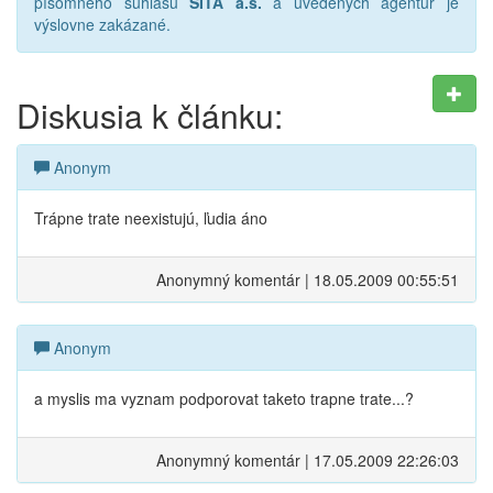
písomného súhlasu
SITA a.s.
a uvedených agentúr je
výslovne zakázané.
Diskusia k článku:
Anonym
Trápne trate neexistujú, ľudia áno
Anonymný komentár | 18.05.2009 00:55:51
Anonym
a myslis ma vyznam podporovat taketo trapne trate...?
Anonymný komentár | 17.05.2009 22:26:03