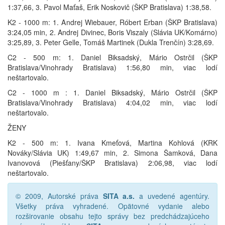
1:37,66, 3. Pavol Maťaš, Erik Noskovič (ŠKP Bratislava) 1:38,58.
K2 - 1000 m: 1. Andrej Wiebauer, Róbert Erban (ŠKP Bratislava)
3:24,05 min, 2. Andrej Divinec, Boris Viszaly (Slávia UK/Komárno)
3:25,89, 3. Peter Gelle, Tomáš Martinek (Dukla Trenčín) 3:28,69.
C2 - 500 m: 1. Daniel Biksadský, Mário Ostrčil (ŠKP
Bratislava/Vinohrady Bratislava) 1:56,80 min, viac lodí
neštartovalo.
C2 - 1000 m : 1. Daniel Biksadský, Mário Ostrčil (ŠKP
Bratislava/Vinohrady Bratislava) 4:04,02 min, viac lodí
neštartovalo.
ŽENY
K2 - 500 m: 1. Ivana Kmeťová, Martina Kohlová (KRK
Nováky/Slávia UK) 1:49,67 min, 2. Simona Šamková, Dana
Ivanovová (Piešťany/ŠKP Bratislava) 2:06,98, viac lodí
neštartovalo.
© 2009, Autorské práva
SITA a.s.
a uvedené agentúry.
Všetky práva vyhradené. Opätovné vydanie alebo
rozširovanie obsahu tejto správy bez predchádzajúceho