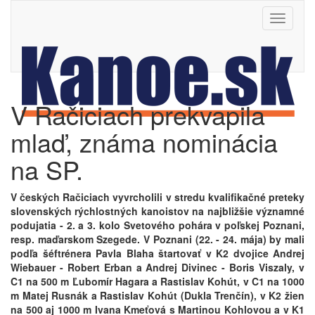
Toggle
navigati
V Račiciach prekvapila
mlaď, známa nominácia
na SP.
V českých Račiciach vyvrcholili v stredu kvalifikačné preteky
slovenských rýchlostných kanoistov na najbližšie významné
podujatia - 2. a 3. kolo Svetového pohára v poľskej Poznani,
resp. maďarskom Szegede. V Poznani (22. - 24. mája) by mali
podľa šéftrénera Pavla Blaha štartovať v K2 dvojice Andrej
Wiebauer - Robert Erban a Andrej Divinec - Boris Viszaly, v
C1 na 500 m Ľubomír Hagara a Rastislav Kohút, v C1 na 1000
m Matej Rusnák a Rastislav Kohút (Dukla Trenčín), v K2 žien
na 500 aj 1000 m Ivana Kmeťová s Martinou Kohlovou a v K1