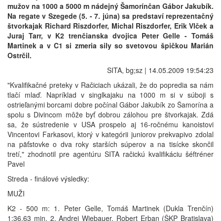
mužov na 1000 a 5000 m nádejný Šamorínčan Gábor Jakubík.
Na regate v Szegede (5. - 7. júna) sa predstaví reprezentačný
štvorkajak Richard Riszdorfer, Michal Riszdorfer, Erik Vlček a
Juraj Tarr, v K2 trenčianska dvojica Peter Gelle - Tomáš
Martinek a v C1 si zmeria sily so svetovou špičkou Marián
Ostrčil.
SITA, bg;sz | 14.05.2009 19:54:23
"Kvalifikačné preteky v Račiciach ukázali, že do popredia sa nám
tlačí mlaď. Napríklad v singlkajaku na 1000 m si v súboji s
ostrieľanými borcami dobre počínal Gábor Jakubík zo Šamorína a
spolu s Divincom môže byť dobrou zálohou pre štvorkajak. Zdá
sa, že sústredenie v USA prospelo aj 16-ročnému kanoistovi
Vincentovi Farkasovi, ktorý v kategórii juniorov prekvapivo zdolal
na päťstovke o dva roky starších súperov a na tisícke skončil
tretí," zhodnotil pre agentúru SITA račickú kvalifikáciu šéftréner
Pavel
Streda - finálové výsledky:
MUŽI
K2 - 500 m: 1. Peter Gelle, Tomáš Martinek (Dukla Trenčín)
1:36,63 min, 2. Andrej Wiebauer, Robert Erban (ŠKP Bratislava)