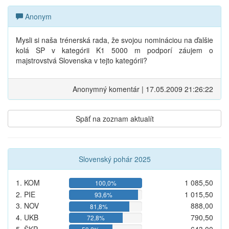
Anonym
Mysli si naša trénerská rada, že svojou nomináciou na ďalšie
kolá SP v kategórii K1 5000 m podporí záujem o
majstrovstvá Slovenska v tejto kategórii?
Anonymný komentár | 17.05.2009 21:26:22
Späť na zoznam aktualít
Slovenský pohár 2025
1. KOM
1 085,50
100,0%
2. PIE
1 015,50
93,6%
3. NOV
888,00
81,8%
4. UKB
790,50
72,8%
5. ŠKP
643,00