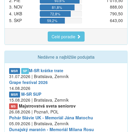
2. PIE
1 015,50
93,6%
3. NOV
888,00
81,8%
4. UKB
790,50
72,8%
5. ŠKP
643,00
59,2%
Celé poradie
Nedávne a najbližšie podujatia
M-SR krátke trate
MSR
SP
31.07.2026 | Bratislava, Zemník
Grape festival 2026
14.08.2026
M-SR SUP
MSR
15.08.2026 | Bratislava, Zemník
Majstrovstvá sveta seniorov
MS
26.08.2026 | Poznaň, POL
Pohár Slávie UK - Memoriál Jána Matochu
05.09.2026 | Bratislava, Zemník
Dunajský maratón - Memoriál Milana Rosu