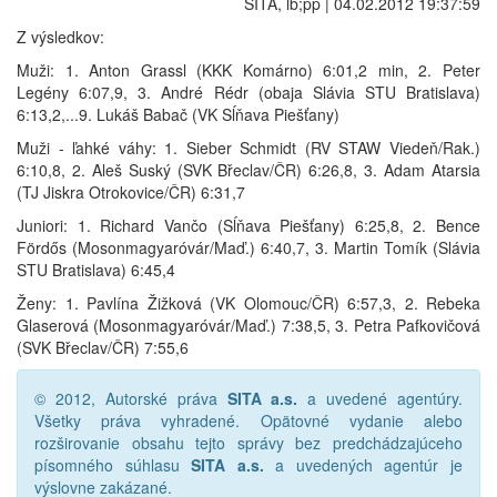
SITA, lb;pp | 04.02.2012 19:37:59
Z výsledkov:
Muži: 1. Anton Grassl (KKK Komárno) 6:01,2 min, 2. Peter
Legény 6:07,9, 3. André Rédr (obaja Slávia STU Bratislava)
6:13,2,...9. Lukáš Babač (VK Sĺňava Piešťany)
Muži - ľahké váhy: 1. Sieber Schmidt (RV STAW Viedeň/Rak.)
6:10,8, 2. Aleš Suský (SVK Břeclav/ČR) 6:26,8, 3. Adam Atarsia
(TJ Jiskra Otrokovice/ČR) 6:31,7
Juniori: 1. Richard Vančo (Sĺňava Piešťany) 6:25,8, 2. Bence
Fördős (Mosonmagyaróvár/Maď.) 6:40,7, 3. Martin Tomík (Slávia
STU Bratislava) 6:45,4
Ženy: 1. Pavlína Žižková (VK Olomouc/ČR) 6:57,3, 2. Rebeka
Glaserová (Mosonmagyaróvár/Maď.) 7:38,5, 3. Petra Pafkovičová
(SVK Břeclav/ČR) 7:55,6
© 2012, Autorské práva
SITA a.s.
a uvedené agentúry.
Všetky práva vyhradené. Opätovné vydanie alebo
rozširovanie obsahu tejto správy bez predchádzajúceho
písomného súhlasu
SITA a.s.
a uvedených agentúr je
výslovne zakázané.