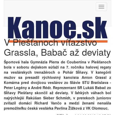
Toggle
navigati
V Piešťanoch víťazstvo
Grassla, Babač až deviaty
Športová hala Gymnázia Pierra de Coubertina v Piešťanoch
bola v sobotu dejiskom súťaží na 7. ročníku halovej regaty
na veslárskych trenažéroch o Pohár Sĺňavy. V kategórii
mužov sa presadil rýchlostný kanoista Anton Grassl z
Komárna pred dvojicou veslárov zo Slávie STU Bratislava -
Peter Legény a André Rédr. Reprezentant SR Lukáš Babač zo
Sĺňavy Piešťany skončil až deviaty. V ľahkých váhach bol
najrýchlejší Rakúšan Sieber Schmidt, v pretekoch juniorov
zvíťazil domáci Richard Vančo a medzi ženami nenašla
premožiteľku česká veslárka Pavlína Žižková z VK Olomouc.