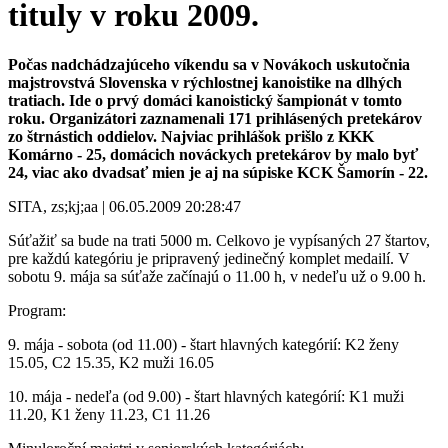
tituly v roku 2009.
Počas nadchádzajúceho víkendu sa v Novákoch uskutočnia
majstrovstvá Slovenska v rýchlostnej kanoistike na dlhých
tratiach. Ide o prvý domáci kanoistický šampionát v tomto
roku. Organizátori zaznamenali 171 prihlásených pretekárov
zo štrnástich oddielov. Najviac prihlášok prišlo z KKK
Komárno - 25, domácich nováckych pretekárov by malo byť
24, viac ako dvadsať mien je aj na súpiske KCK Šamorín - 22.
SITA, zs;kj;aa | 06.05.2009 20:28:47
Súťažiť sa bude na trati 5000 m. Celkovo je vypísaných 27 štartov,
pre každú kategóriu je pripravený jedinečný komplet medailí. V
sobotu 9. mája sa súťaže začínajú o 11.00 h, v nedeľu už o 9.00 h.
Program:
9. mája - sobota (od 11.00) - štart hlavných kategórií: K2 ženy
15.05, C2 15.35, K2 muži 16.05
10. mája - nedeľa (od 9.00) - štart hlavných kategórií: K1 muži
11.20, K1 ženy 11.23, C1 11.26