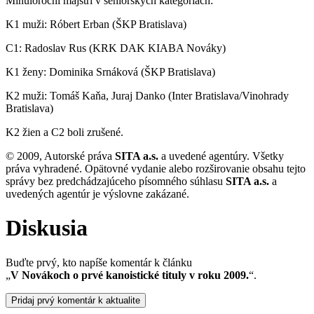
Minuloroční majstri v seniorských kategóriách:
K1 muži: Róbert Erban (ŠKP Bratislava)
C1: Radoslav Rus (KRK DAK KIABA Nováky)
K1 ženy: Dominika Srnáková (ŠKP Bratislava)
K2 muži: Tomáš Kaňa, Juraj Danko (Inter Bratislava/Vinohrady
Bratislava)
K2 žien a C2 boli zrušené.
© 2009, Autorské práva
SITA a.s.
a uvedené agentúry. Všetky
práva vyhradené. Opätovné vydanie alebo rozširovanie obsahu tejto
správy bez predchádzajúceho písomného súhlasu
SITA a.s.
a
uvedených agentúr je výslovne zakázané.
Diskusia
Buďte prvý, kto napíše komentár k článku
„
V Novákoch o prvé kanoistické tituly v roku 2009.
“.
Pridaj prvý komentár k aktualite