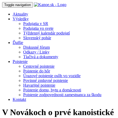
Toggle navigation
Aktuality
Výsledky
Podujatia v SR
Podujatia vo svete
Týždenný kalendár podujatí
Slovenský pohár
Ďalšie
Diskusné fórum
Odkazy / Linky
Tlačivá a dokumenty
Poistenie
Cestovné poistenie
Poistenie do hôr
Úrazové poistenie osôb vo vozidle
Povinné zmluvné poistenie
Havarijné poistenie
Poistenie domu, bytu a domácnosti
Poistenie zodpovednosti zamestnanca za škodu
Kontakt
V Novákoch o prvé kanoistické