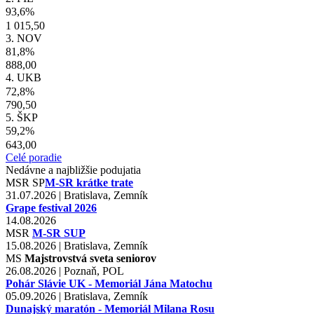
93,6%
1 015,50
3. NOV
81,8%
888,00
4. UKB
72,8%
790,50
5. ŠKP
59,2%
643,00
Celé poradie
Nedávne a najbližšie podujatia
MSR
SP
M-SR krátke trate
31.07.2026 | Bratislava, Zemník
Grape festival 2026
14.08.2026
MSR
M-SR SUP
15.08.2026 | Bratislava, Zemník
MS
Majstrovstvá sveta seniorov
26.08.2026 | Poznaň, POL
Pohár Slávie UK - Memoriál Jána Matochu
05.09.2026 | Bratislava, Zemník
Dunajský maratón - Memoriál Milana Rosu