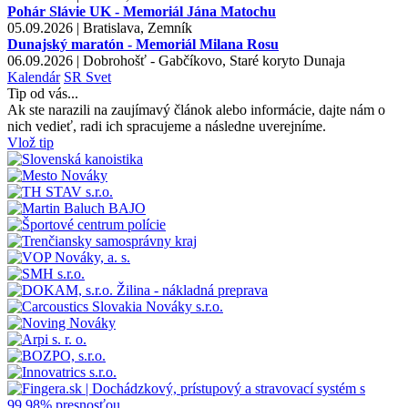
Pohár Slávie UK - Memoriál Jána Matochu
05.09.2026 | Bratislava, Zemník
Dunajský maratón - Memoriál Milana Rosu
06.09.2026 | Dobrohošť - Gabčíkovo, Staré koryto Dunaja
Kalendár
SR
Svet
Tip od vás...
Ak ste narazili na zaujímavý článok alebo informácie, dajte nám o
nich vedieť, radi ich spracujeme a následne uverejníme.
Vlož tip