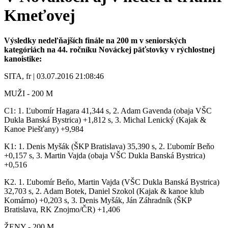
Kmeťovej
Výsledky nedeľňajších finále na 200 m v seniorských
kategóriách na 44. ročníku Nováckej päťstovky v rýchlostnej
kanoistike:
SITA, fr | 03.07.2016 21:08:46
MUŽI - 200 M
C1: 1. Ľubomír Hagara 41,344 s, 2. Adam Gavenda (obaja VŠC
Dukla Banská Bystrica) +1,812 s, 3. Michal Lenický (Kajak &
Kanoe Piešťany) +9,984
K1: 1. Denis Myšák (ŠKP Bratislava) 35,390 s, 2. Ľubomír Beňo
+0,157 s, 3. Martin Vajda (obaja VŠC Dukla Banská Bystrica)
+0,516
K2. 1. Ľubomír Beňo, Martin Vajda (VŠC Dukla Banská Bystrica)
32,703 s, 2. Adam Botek, Daniel Szokol (Kajak & kanoe klub
Komárno) +0,203 s, 3. Denis Myšák, Ján Záhradník (ŠKP
Bratislava, RK Znojmo/ČR) +1,406
ŽENY - 200 M