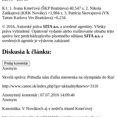
K1: 1. Ivana Kmeťová (ŠKP Bratislava) 40,547 s, 2. Nikola
Zatlkajová (KRK Nováky) +1,984 s, 3. Patrícia Skovajsová (VK
Tatran Karlova Ves Bratislava) +6,234
© 2016, Autorské práva
SITA a.s.
a uvedené agentúry. Všetky
práva vyhradené. Opätovné vydanie alebo rozširovanie obsahu tejto
správy bez predchádzajúceho písomného súhlasu
SITA a.s.
a
uvedených agentúr je výslovne zakázané.
Diskusia k článku:
Pridaj komentár
Anonym
Skvelá správa: Pribudla nám ďalšia miestenka na olympiádu do Ria!
http://www.canoe.sk/index.php?go=aktuality&news=3110
Anonymný komentár | 07.07.2016 14:09:46
Anonym
Kanoistika: V Novákoch aj v nedeľu triumf Kmeťovej