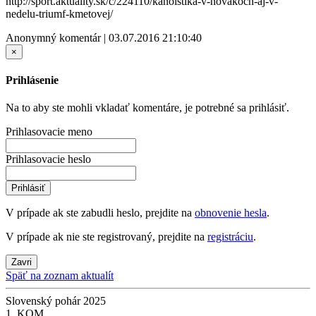
http://sport.aktuality.sk/c/224110/kanoistika-v-novakoch-aj-v-
nedelu-triumf-kmetovej/
Anonymný komentár | 03.07.2016 21:10:40
×
Prihlásenie
Na to aby ste mohli vkladať komentáre, je potrebné sa prihlásiť.
Prihlasovacie meno
Prihlasovacie heslo
Prihlásiť
V prípade ak ste zabudli heslo, prejdite na
obnovenie hesla
.
V prípade ak nie ste registrovaný, prejdite na
registráciu
.
Zavri
Späť na zoznam aktualít
Slovenský pohár 2025
1. KOM