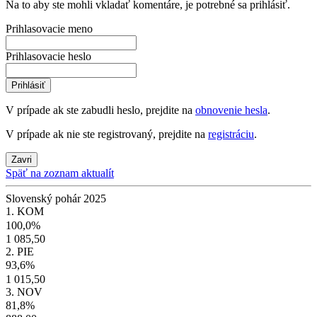
Na to aby ste mohli vkladať komentáre, je potrebné sa prihlásiť.
Prihlasovacie meno
Prihlasovacie heslo
Prihlásiť
V prípade ak ste zabudli heslo, prejdite na
obnovenie hesla
.
V prípade ak nie ste registrovaný, prejdite na
registráciu
.
Zavri
Späť na zoznam aktualít
Slovenský pohár 2025
1. KOM
100,0%
1 085,50
2. PIE
93,6%
1 015,50
3. NOV
81,8%