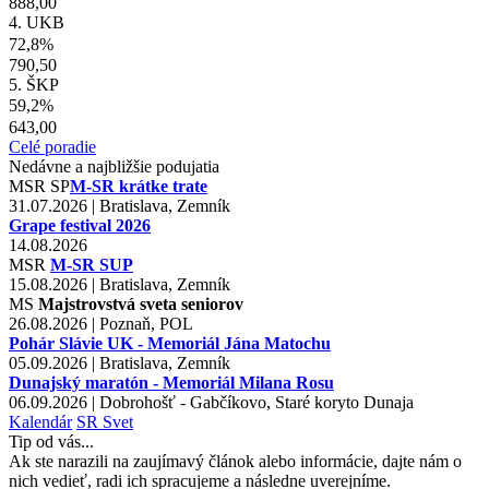
888,00
4. UKB
72,8%
790,50
5. ŠKP
59,2%
643,00
Celé poradie
Nedávne a najbližšie podujatia
MSR
SP
M-SR krátke trate
31.07.2026 | Bratislava, Zemník
Grape festival 2026
14.08.2026
MSR
M-SR SUP
15.08.2026 | Bratislava, Zemník
MS
Majstrovstvá sveta seniorov
26.08.2026 | Poznaň, POL
Pohár Slávie UK - Memoriál Jána Matochu
05.09.2026 | Bratislava, Zemník
Dunajský maratón - Memoriál Milana Rosu
06.09.2026 | Dobrohošť - Gabčíkovo, Staré koryto Dunaja
Kalendár
SR
Svet
Tip od vás...
Ak ste narazili na zaujímavý článok alebo informácie, dajte nám o
nich vedieť, radi ich spracujeme a následne uverejníme.