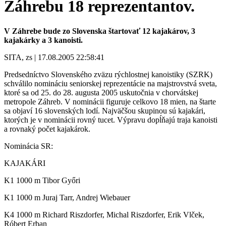
Záhrebu 18 reprezentantov.
V Záhrebe bude zo Slovenska štartovať 12 kajakárov, 3
kajakárky a 3 kanoisti.
SITA, zs | 17.08.2005 22:58:41
Predsedníctvo Slovenského zväzu rýchlostnej kanoistiky (SZRK)
schválilo nomináciu seniorskej reprezentácie na majstrovstvá sveta,
ktoré sa od 25. do 28. augusta 2005 uskutočnia v chorvátskej
metropole Záhreb. V nominácii figuruje celkovo 18 mien, na štarte
sa objaví 16 slovenských lodí. Najväčšou skupinou sú kajakári,
ktorých je v nominácii rovný tucet. Výpravu dopĺňajú traja kanoisti
a rovnaký počet kajakárok.
Nominácia SR:
KAJAKÁRI
K1 1000 m Tibor Győri
K1 1000 m Juraj Tarr, Andrej Wiebauer
K4 1000 m Richard Riszdorfer, Michal Riszdorfer, Erik Vlček,
Róbert Erban