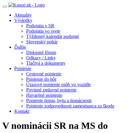
Toggle
navigation
Aktuality
Výsledky
Podujatia v SR
Podujatia vo svete
Týždenný kalendár podujatí
Slovenský pohár
Ďalšie
Diskusné fórum
Odkazy / Linky
Tlačivá a dokumenty
Poistenie
Cestovné poistenie
Poistenie do hôr
Úrazové poistenie osôb vo vozidle
Povinné zmluvné poistenie
Havarijné poistenie
Poistenie domu, bytu a domácnosti
Poistenie zodpovednosti zamestnanca za škodu
Kontakt
V nominácii SR na MS do