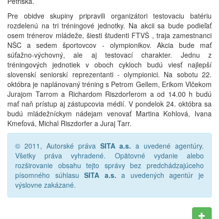
Petriska.
Pre obidve skupiny pripravili organizátori testovaciu batériu
rozdelenú na tri tréningové jednotky. Na akcii sa bude podieľať
osem trénerov mládeže, šiesti študenti FTVŠ , traja zamestnanci
NŠC a sedem športovcov - olympionikov. Akcia bude mať
súťažno-výchovný, ale aj testovací charakter. Jednu z
tréningových jednotiek v oboch cykloch budú viesť najlepší
slovenskí seniorskí reprezentanti - olympionici. Na sobotu 22.
októbra je naplánovaný tréning s Petrom Gellem, Erikom Vlčekom
Jurajom Tarrom a Richardom Riszdorferom a od 14.00 h budú
mať naň prístup aj zástupcovia médií. V pondelok 24. októbra sa
budú mládežníckym nádejam venovať Martina Kohlová, Ivana
Kmeťová, Michal Riszdorfer a Juraj Tarr.
© 2011, Autorské práva
SITA a.s.
a uvedené agentúry.
Všetky práva vyhradené. Opätovné vydanie alebo
rozširovanie obsahu tejto správy bez predchádzajúceho
písomného súhlasu
SITA a.s.
a uvedených agentúr je
výslovne zakázané.