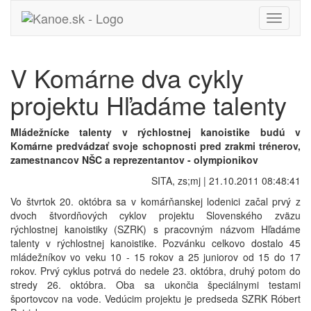
Toggle
navigati
V Komárne dva cykly
projektu Hľadáme talenty
Mládežnícke talenty v rýchlostnej kanoistike budú v
Komárne predvádzať svoje schopnosti pred zrakmi trénerov,
zamestnancov NŠC a reprezentantov - olympionikov
SITA, zs;mj | 21.10.2011 08:48:41
Vo štvrtok 20. októbra sa v komárňanskej lodenici začal prvý z
dvoch štvordňových cyklov projektu Slovenského zväzu
rýchlostnej kanoistiky (SZRK) s pracovným názvom Hľadáme
talenty v rýchlostnej kanoistike. Pozvánku celkovo dostalo 45
mládežníkov vo veku 10 - 15 rokov a 25 juniorov od 15 do 17
rokov. Prvý cyklus potrvá do nedele 23. októbra, druhý potom do
stredy 26. októbra. Oba sa ukončia špeciálnymi testami
športovcov na vode. Vedúcim projektu je predseda SZRK Róbert