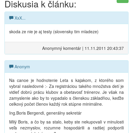
Diskusia k článku:
XxX...
skoda ze nie je aj testy (slovensky tim mladeze)
Anonymný komentár | 11.11.2011 20:43:37
Anonym
Na canoe je hodnotenie Leta s kajakom, z ktorého som
vybral nasledovné :- Za registráciou takého množstva detí je
vidieť dobrú prácu klubov a obetavosť trénerov. Je však na
zamyslenie ako by to vypadalo s členskou základňou, keďže
celkový počet členov každý rok stúpne minimálne.
Ing.Boris Bergendi, generálny sekretár
Milý Boris, a čo by sa stalo, keby ste nekupovali v minulosti
veľa nezmyslov, rozumne hospodárili a radšej podporili