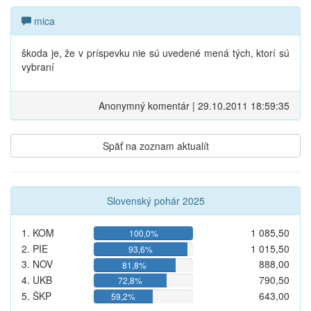
mica
škoda je, že v príspevku nie sú uvedené mená tých, ktorí sú
vybraní
Anonymný komentár | 29.10.2011 18:59:35
Späť na zoznam aktualít
Slovenský pohár 2025
1. KOM
1 085,50
100,0%
2. PIE
1 015,50
93,6%
3. NOV
888,00
81,8%
4. UKB
790,50
72,8%
5. ŠKP
643,00
59,2%