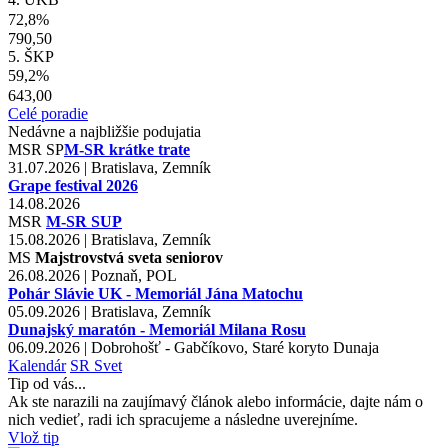
72,8%
790,50
5. ŠKP
59,2%
643,00
Celé poradie
Nedávne a najbližšie podujatia
MSR
SP
M-SR krátke trate
31.07.2026 | Bratislava, Zemník
Grape festival 2026
14.08.2026
MSR
M-SR SUP
15.08.2026 | Bratislava, Zemník
MS
Majstrovstvá sveta seniorov
26.08.2026 | Poznaň, POL
Pohár Slávie UK - Memoriál Jána Matochu
05.09.2026 | Bratislava, Zemník
Dunajský maratón - Memoriál Milana Rosu
06.09.2026 | Dobrohošť - Gabčíkovo, Staré koryto Dunaja
Kalendár
SR
Svet
Tip od vás...
Ak ste narazili na zaujímavý článok alebo informácie, dajte nám o
nich vedieť, radi ich spracujeme a následne uverejníme.
Vlož tip