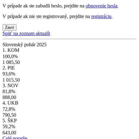
V prípade ak ste zabudli heslo, prejdite na
obnovenie hesla
.
V prípade ak nie ste registrovaný, prejdite na
registráciu
.
Zavri
Späť na zoznam aktualít
Slovenský pohár 2025
1. KOM
100,0%
1 085,50
2. PIE
93,6%
1 015,50
3. NOV
81,8%
888,00
4. UKB
72,8%
790,50
5. ŠKP
59,2%
643,00
Celé poradie