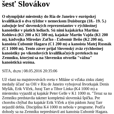
šesť Slovákov
O olympijské miestenky do Ria de Janeiro v európskej
kvalifikácii o dva týždne v nemeckom Duisburgu (18.- 19. 5.)
zabojuje šesť slovenských reprezentantov v rýchlostnej
kanoistike v piatich lodiach. Sú nimi kajakárka Martina
Kohlová (K1 200 a K1 500 m), kajakár Martin Vajda (K1 200
m), kádvojka Miroslav Zaťko - Ľubomír Beňo (K2 200 m),
kanoista Ľubomír Hagara (C1 200 m) a kanoista Matej Rusnák
(C1 1000 m). Tento záver prijal Slovenský zväz rýchlostnej
kanoistiky po víkendových kvalifikačných pretekoch na
Zemníku, ktorými sa na Slovensku otvorila "vážna"
kanoistická sezóna.
SITA, ds;ru | 08.05.2016 20:35:06
Už vlani na majstrovstvách sveta v Miláne si vďaka zisku zlatej
medaily účasť na OH v Riu de Janeiro vybojoval štvorkajak Denis
Myšák, Erik Vlček, Juraj Tarr a Tibor Linka (K4 1000 m) a
miestenku vyjazdil aj kajakár Peter Gelle v K1 1000 m. "Teraz sa na
Zemníku predstavila takmer kompletná slovenská špička. Pre
chorobu chýbal iba kajakár Erik Vlček a tým pádom Juraj Tarr
nejazdil debla. Disciplína K4 1000 m nebola v programe. Podľa
dohody sa na Zemníku nepredstavil ani kanoista Ľubomír Hagara.