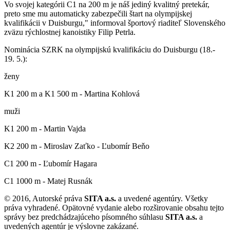
Vo svojej kategórii C1 na 200 m je náš jediný kvalitný pretekár,
preto sme mu automaticky zabezpečili štart na olympijskej
kvalifikácii v Duisburgu," informoval športový riaditeľ Slovenského
zväzu rýchlostnej kanoistiky Filip Petrla.
Nominácia SZRK na olympijskú kvalifikáciu do Duisburgu (18.-
19. 5.):
ženy
K1 200 m a K1 500 m - Martina Kohlová
muži
K1 200 m - Martin Vajda
K2 200 m - Miroslav Zaťko - Ľubomír Beňo
C1 200 m - Ľubomír Hagara
C1 1000 m - Matej Rusnák
© 2016, Autorské práva
SITA a.s.
a uvedené agentúry. Všetky
práva vyhradené. Opätovné vydanie alebo rozširovanie obsahu tejto
správy bez predchádzajúceho písomného súhlasu
SITA a.s.
a
uvedených agentúr je výslovne zakázané.