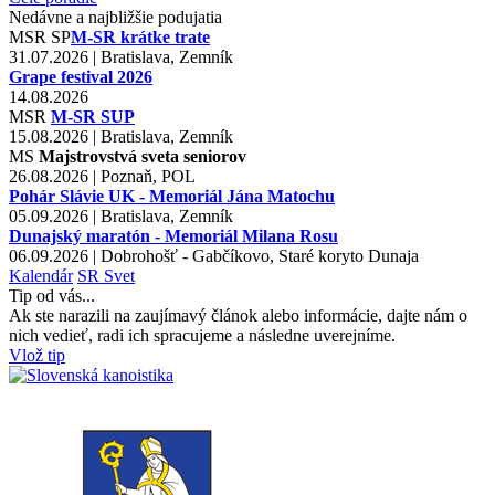
Nedávne a najbližšie podujatia
MSR
SP
M-SR krátke trate
31.07.2026 | Bratislava, Zemník
Grape festival 2026
14.08.2026
MSR
M-SR SUP
15.08.2026 | Bratislava, Zemník
MS
Majstrovstvá sveta seniorov
26.08.2026 | Poznaň, POL
Pohár Slávie UK - Memoriál Jána Matochu
05.09.2026 | Bratislava, Zemník
Dunajský maratón - Memoriál Milana Rosu
06.09.2026 | Dobrohošť - Gabčíkovo, Staré koryto Dunaja
Kalendár
SR
Svet
Tip od vás...
Ak ste narazili na zaujímavý článok alebo informácie, dajte nám o
nich vedieť, radi ich spracujeme a následne uverejníme.
Vlož tip