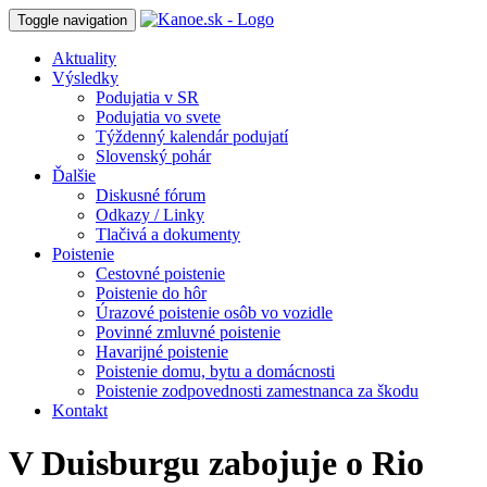
Toggle navigation
Aktuality
Výsledky
Podujatia v SR
Podujatia vo svete
Týždenný kalendár podujatí
Slovenský pohár
Ďalšie
Diskusné fórum
Odkazy / Linky
Tlačivá a dokumenty
Poistenie
Cestovné poistenie
Poistenie do hôr
Úrazové poistenie osôb vo vozidle
Povinné zmluvné poistenie
Havarijné poistenie
Poistenie domu, bytu a domácnosti
Poistenie zodpovednosti zamestnanca za škodu
Kontakt
V Duisburgu zabojuje o Rio