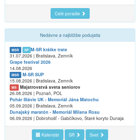
Celé poradie
Nedávne a najbližšie podujatia
M-SR krátke trate
MSR
SP
31.07.2026 | Bratislava, Zemník
Grape festival 2026
14.08.2026
M-SR SUP
MSR
15.08.2026 | Bratislava, Zemník
Majstrovstvá sveta seniorov
MS
26.08.2026 | Poznaň, POL
Pohár Slávie UK - Memoriál Jána Matochu
05.09.2026 | Bratislava, Zemník
Dunajský maratón - Memoriál Milana Rosu
06.09.2026 | Dobrohošť - Gabčíkovo, Staré koryto Dunaja
Kalendár
SR
Svet