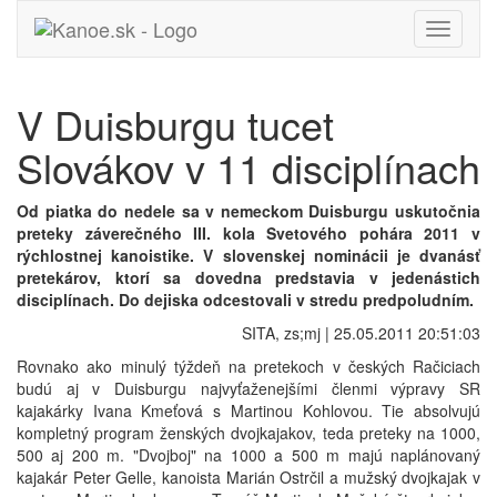
Toggle
navigati
V Duisburgu tucet
Slovákov v 11 disciplínach
Od piatka do nedele sa v nemeckom Duisburgu uskutočnia
preteky záverečného III. kola Svetového pohára 2011 v
rýchlostnej kanoistike. V slovenskej nominácii je dvanásť
pretekárov, ktorí sa dovedna predstavia v jedenástich
disciplínach. Do dejiska odcestovali v stredu predpoludním.
SITA, zs;mj | 25.05.2011 20:51:03
Rovnako ako minulý týždeň na pretekoch v českých Račiciach
budú aj v Duisburgu najvyťaženejšími členmi výpravy SR
kajakárky Ivana Kmeťová s Martinou Kohlovou. Tie absolvujú
kompletný program ženských dvojkajakov, teda preteky na 1000,
500 aj 200 m. "Dvojboj" na 1000 a 500 m majú naplánovaný
kajakár Peter Gelle, kanoista Marián Ostrčil a mužský dvojkajak v