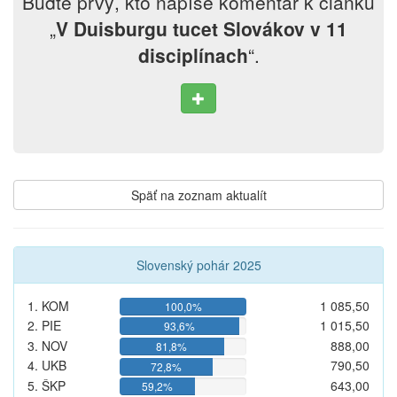
Buďte prvý, kto napíše komentár k článku
„
V Duisburgu tucet Slovákov v 11
disciplínach
“.
Späť na zoznam aktualít
Slovenský pohár 2025
1. KOM
1 085,50
100,0%
2. PIE
1 015,50
93,6%
3. NOV
888,00
81,8%
4. UKB
790,50
72,8%
5. ŠKP
643,00
59,2%