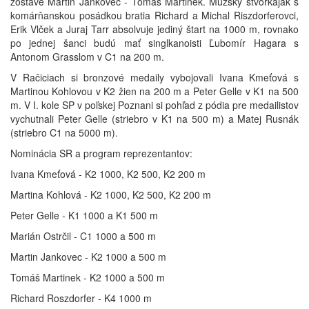
zostave Martin Jankovec - Tomáš Martinek. Mužský štvorkajak s
komárňanskou posádkou bratia Richard a Michal Riszdorferovci,
Erik Vlček a Juraj Tarr absolvuje jediný štart na 1000 m, rovnako
po jednej šanci budú mať singlkanoisti Ľubomír Hagara s
Antonom Grasslom v C1 na 200 m.
V Račiciach si bronzové medaily vybojovali Ivana Kmeťová s
Martinou Kohlovou v K2 žien na 200 m a Peter Gelle v K1 na 500
m. V I. kole SP v poľskej Poznani si pohľad z pódia pre medailistov
vychutnali Peter Gelle (striebro v K1 na 500 m) a Matej Rusnák
(striebro C1 na 5000 m).
Nominácia SR a program reprezentantov:
Ivana Kmeťová - K2 1000, K2 500, K2 200 m
Martina Kohlová - K2 1000, K2 500, K2 200 m
Peter Gelle - K1 1000 a K1 500 m
Marián Ostrčil - C1 1000 a 500 m
Martin Jankovec - K2 1000 a 500 m
Tomáš Martinek - K2 1000 a 500 m
Richard Roszdorfer - K4 1000 m