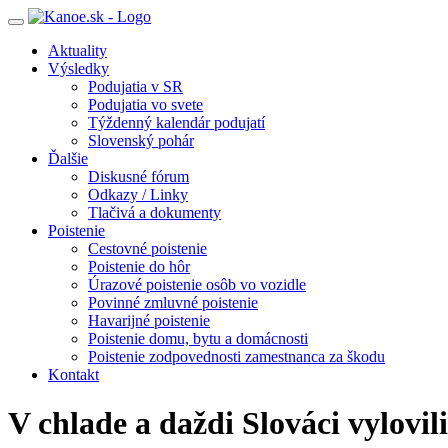
Toggle
navigation
Aktuality
Výsledky
Podujatia v SR
Podujatia vo svete
Týždenný kalendár podujatí
Slovenský pohár
Ďalšie
Diskusné fórum
Odkazy / Linky
Tlačivá a dokumenty
Poistenie
Cestovné poistenie
Poistenie do hôr
Úrazové poistenie osôb vo vozidle
Povinné zmluvné poistenie
Havarijné poistenie
Poistenie domu, bytu a domácnosti
Poistenie zodpovednosti zamestnanca za škodu
Kontakt
V chlade a daždi Slováci vylovil