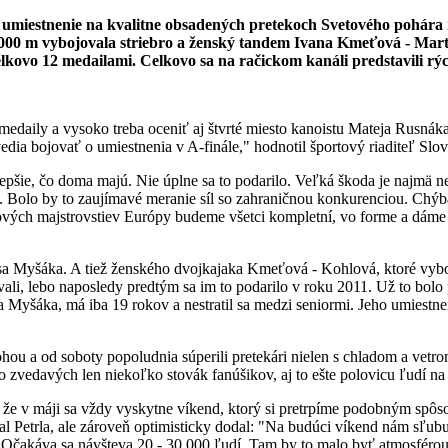
é umiestnenie na kvalitne obsadených pretekoch Svetového pohára r
a 1000 m vybojovala striebro a ženský tandem Ivana Kmeťová - Mart
elkovo 12 medailami. Celkovo sa na račickom kanáli predstavili rýc
edaily a vysoko treba oceniť aj štvrté miesto kanoistu Mateja Rusnák
edia bojovať o umiestnenia v A-finále," hodnotil športový riaditeľ Slov
pšie, čo doma majú. Nie úplne sa to podarilo. Veľká škoda je najmä neú
. Bolo by to zaujímavé meranie síl so zahraničnou konkurenciou. Chýba
ových majstrovstiev Európy budeme všetci kompletní, vo forme a dáme
nisa Myšáka. A tiež ženského dvojkajaka Kmeťová - Kohlová, ktoré vyboj
vali, lebo naposledy predtým sa im to podarilo v roku 2011. Už to bolo 
sa Myšáka, má iba 19 rokov a nestratil sa medzi seniormi. Jeho umiestn
hou a od soboty popoludnia súperili pretekári nielen s chladom a vetr
vedavých len niekoľko stovák fanúšikov, aj to ešte polovicu ľudí na t
a, že v máji sa vždy vyskytne víkend, ktorý si pretrpíme podobným spôs
iznal Petrla, ale zároveň optimisticky dodal: "Na budúci víkend nám sľ
 Očakáva sa návšteva 20 - 30 000 ľudí. Tam by to malo byť atmosféro