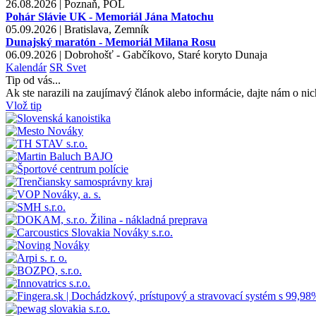
26.08.2026 | Poznaň, POL
Pohár Slávie UK - Memoriál Jána Matochu
05.09.2026 | Bratislava, Zemník
Dunajský maratón - Memoriál Milana Rosu
06.09.2026 | Dobrohošť - Gabčíkovo, Staré koryto Dunaja
Kalendár
SR
Svet
Tip od vás...
Ak ste narazili na zaujímavý článok alebo informácie, dajte nám o nic
Vlož tip