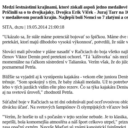
Medzi šestnástimi krajinami, ktoré získali aspoň jedno medailov
Pričinili sa o to dvojkajaky. Dvojica Erik Vlček - Juraj Tarr n
v medailovom poradí krajín. Najlepší boli Nemci so 7 zlatými a c
SITA, ds;ru | 19.05.2014 21:00:18
"Ukázalo sa, že stále máme potenciál bojovať so špičkou. Máme dve m
pretekári, ktorí majú dlhodobo vysokú výkonnosť, potvrdili, že stále v
Slováci mali pôvodne v pláne nasadiť v Račiciach do boja všetko najle
členov Viktor Demin pred pretekmi ochorel. "Tá ´káštvorka´ nás mrzí
momentálne na ťažkom sústredení v Taliansku. Verím však, že do júl
poznamenal Petrla.
Bližšie sa vyjadril aj k vystúpeniu kajakára - vekom ešte juniora De
trénuje. "Som spokojný s tým, že baby získali medailu. Už to potrebo
lebo v tých jazdách vidím ešte plno rezerv. Čo sa týka kajakára Deni
aj na svetovú úroveň," zhodnotil Petrla.
Súťažné boje v Račiciach sa tri dni odohrávali pod oceľovosivou oblo
divácku účasť. Na svetových šampiónov či olympijských víťazov bolo z
"Verím, že horšie to už s počasím v tejto sezóne nebude. Je to klasik
neprišli, bola komornejšia atmosféra a náš šport celkovo utrpel," pr
zasa opačný extrém. Navyše Maďari sú známi kanoistickí fajnšmekri.