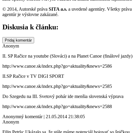
© 2014, Autorské práva
SITA a.s.
a uvedené agentúry. Všetky práva
agentúr je výslovne zakázané.
Diskusia k článku:
Pridaj komentár
Anonym
II. SP Račice na youtube (Slováci) a na Planet Canoe (finálové jazdy)
http://www.canoe.sk/index.php?go=aktuality&news=2586
II.SP Račice v TV DIGI SPORT
http://www.canoe.sk/index.php?go=aktuality&news=2585
Do Szegedu na III. Svetový pohár ide menšia slovenská výprava
http://www.canoe.sk/index.php?go=aktuality&news=2588
Anonymný komentár | 21.05.2014 21:38:05
Anonym
Filip Petrla: Ukázalo sa, že stále máme potenciál bojovať so špičkou