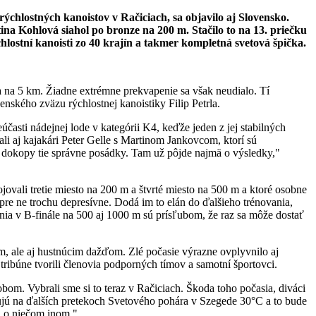
ýchlostných kanoistov v Račiciach, sa objavilo aj Slovensko.
ina Kohlová siahol po bronze na 200 m. Stačilo to na 13. priečku
hlostní kanoisti zo 40 krajín a takmer kompletná svetová špička.
a na 5 km. Žiadne extrémne prekvapenie sa však neudialo. Tí
enského zväzu rýchlostnej kanoistiky Filip Petrla.
časti nádejnej lode v kategórii K4, keďže jeden z jej stabilných
li aj kajakári Peter Gelle s Martinom Jankovcom, ktorí sú
 dokopy tie správne posádky. Tam už pôjde najmä o výsledky,"
ovali tretie miesto na 200 m a štvrté miesto na 500 m a ktoré osobne
pre ne trochu depresívne. Dodá im to elán do ďalšieho trénovania,
enia v B-finále na 500 aj 1000 m sú prísľubom, že raz sa môže dostať
om, ale aj hustnúcim dažďom. Zlé počasie výrazne ovplyvnilo aj
ribúne tvorili členovia podporných tímov a samotní športovci.
obom. Vybrali sme si to teraz v Račiciach. Škoda toho počasia, diváci
ubujú na ďalších pretekoch Svetového pohára v Szegede 30°C a to bude
u o niečom inom."