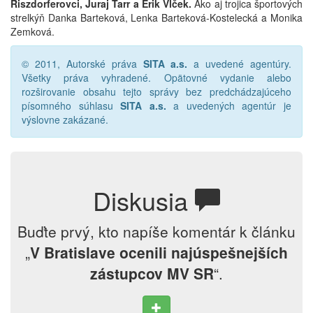
Riszdorferovci, Juraj Tarr a Erik Vlček.
Ako aj trojica športových
strelkýň Danka Barteková, Lenka Barteková-Kostelecká a Monika
Zemková.
© 2011, Autorské práva
SITA a.s.
a uvedené agentúry.
Všetky práva vyhradené. Opätovné vydanie alebo
rozširovanie obsahu tejto správy bez predchádzajúceho
písomného súhlasu
SITA a.s.
a uvedených agentúr je
výslovne zakázané.
Diskusia
Buďte prvý, kto napíše komentár k článku
„
V Bratislave ocenili najúspešnejších
zástupcov MV SR
“.