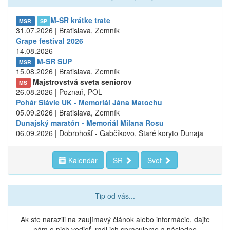
M-SR krátke trate
MSR
SP
31.07.2026 | Bratislava, Zemník
Grape festival 2026
14.08.2026
M-SR SUP
MSR
15.08.2026 | Bratislava, Zemník
Majstrovstvá sveta seniorov
MS
26.08.2026 | Poznaň, POL
Pohár Slávie UK - Memoriál Jána Matochu
05.09.2026 | Bratislava, Zemník
Dunajský maratón - Memoriál Milana Rosu
06.09.2026 | Dobrohošť - Gabčíkovo, Staré koryto Dunaja
Kalendár
SR
Svet
Tip od vás...
Ak ste narazili na zaujímavý článok alebo informácie, dajte
nám o nich vedieť, radi ich spracujeme a následne