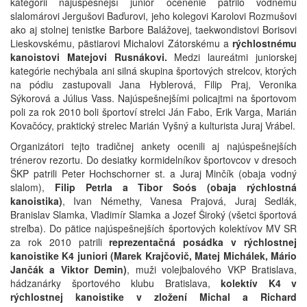
kategórii najúspešnejší junior ocenenie patrilo vodnému
slalomárovi Jergušovi Baďurovi, jeho kolegovi Karolovi Rozmušovi
ako aj stolnej tenistke Barbore Balážovej, taekwondistovi Borisovi
Lieskovskému, pästiarovi Michalovi Zátorskému a
rýchlostnému
kanoistovi Matejovi Rusnákovi.
Medzi laureátmi juniorskej
kategórie nechýbala ani silná skupina športových strelcov, ktorých
na pódiu zastupovali Jana Hyblerová, Filip Praj, Veronika
Sýkorová a Július Vass. Najúspešnejšími policajtmi na športovom
poli za rok 2010 boli športoví strelci Ján Fabo, Erik Varga, Marián
Kovačócy, praktický strelec Marián Vyšný a kulturista Juraj Vrábel.
Organizátori tejto tradičnej ankety ocenili aj najúspešnejších
trénerov rezortu. Do desiatky kormidelníkov športovcov v dresoch
ŠKP patrili Peter Hochschorner st. a Juraj Minčík (obaja vodný
slalom),
Filip Petrla a Tibor Soós (obaja rýchlostná
kanoistika)
, Ivan Némethy, Vanesa Prajová, Juraj Sedlák,
Branislav Slamka, Vladimír Slamka a Jozef Široký (všetci športová
streľba). Do pätice najúspešnejších športových kolektívov MV SR
za rok 2010 patrili
reprezentačná posádka v rýchlostnej
kanoistike K4 juniori (Marek Krajčovič, Matej Michálek, Mário
Jančák a Viktor Demin)
, muži volejbalového VKP Bratislava,
hádzanárky športového klubu Bratislava,
kolektív K4 v
rýchlostnej kanoistike v zložení Michal a Richard