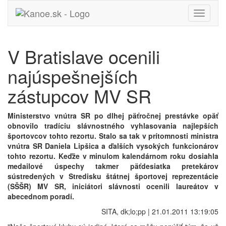
Toggle
navigati
V Bratislave ocenili
najúspešnejších
zástupcov MV SR
Ministerstvo vnútra SR po dlhej päťročnej prestávke opäť
obnovilo tradíciu slávnostného vyhlasovania najlepších
športovcov tohto rezortu. Stalo sa tak v prítomnosti ministra
vnútra SR Daniela Lipšica a ďalších vysokých funkcionárov
tohto rezortu. Keďže v minulom kalendárnom roku dosiahla
medailové úspechy takmer päťdesiatka pretekárov
sústredených v Stredisku štátnej športovej reprezentácie
(SŠŠR) MV SR, iniciátori slávnosti ocenili laureátov v
abecednom poradí.
SITA, dk;lo;pp | 21.01.2011 13:19:05