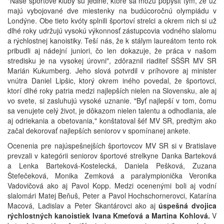
"Naše športové kluby sú jediné, ktoré sa môžu popýšiť tým, že už
majú vybojované dve miestenky na budúcoročnú olympiádu v
Londýne. Obe tieto kvóty splnili športoví strelci a okrem nich si už
dlhé roky udržujú vysokú výkonnosť zástupcovia vodného slalomu
a rýchlostnej kanoistiky. Teší nás, že k stálym laureátom tento rok
pribudli aj nádejní juniori, čo len dokazuje, že práca v našom
stredisku je na vysokej úrovni", zdôraznil riaditeľ SŠŠR MV SR
Marián Kukumberg. Jeho slová potvrdil v príhovore aj minister
vnútra Daniel Lipšic, ktorý okrem iného povedal, že športovci,
ktorí dlhé roky patria medzi najlepších nielen na Slovensku, ale aj
vo svete, si zasluhujú vysoké uznanie. "Byť najlepší v tom, čomu
sa venujete celý život, je dôkazom nielen talentu a odhodlania, ale
aj odriekania a obetovania," konštatoval šéf MV SR, predtým ako
začal dekorovať najlepších seniorov v spomínanej ankete.
Ocenenia pre najúspešnejších športovcov MV SR si v Bratislave
prevzali v kategórii seniorov športové strelkyne Danka Barteková
a Lenka Barteková-Kostelecká, Daniela Pešková, Zuzana
Štefečeková, Monika Zemková a paralympionička Veronika
Vadovičová ako aj Pavol Kopp. Medzi ocenenými boli aj vodní
slalomári Matej Beňuš, Peter a Pavol Hochschornerovci, Katarína
Macová, Ladislav a Peter Škantárovci ako aj
úspešná dvojica
rýchlostných kanoistiek Ivana Kmeťová a Martina Kohlová.
V