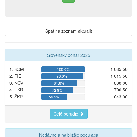
Späť na zoznam aktualít
Slovenský pohár 2025
1. KOM
1 085,50
100,0%
2. PIE
1 015,50
93,6%
3. NOV
888,00
81,8%
4. UKB
790,50
72,8%
5. ŠKP
643,00
59,2%
Celé poradie
Nedávne a najbližšie podujatia