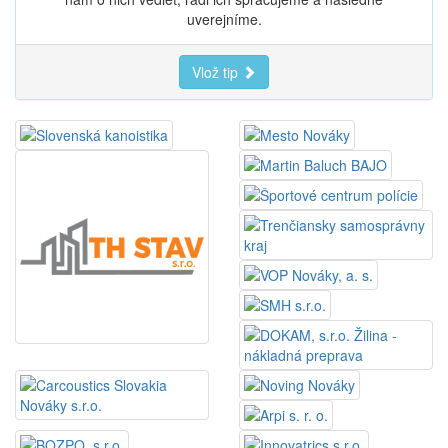
uverejníme.
Vlož tip