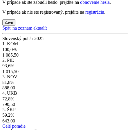
V prípade ak ste zabudli heslo, prejdite na
obnovenie hesla
.
V prípade ak nie ste registrovaný, prejdite na
registráciu
.
Zavri
Späť na zoznam aktualít
Slovenský pohár 2025
1. KOM
100,0%
1 085,50
2. PIE
93,6%
1 015,50
3. NOV
81,8%
888,00
4. UKB
72,8%
790,50
5. ŠKP
59,2%
643,00
Celé poradie