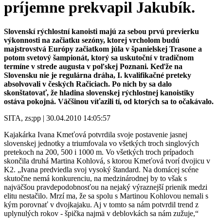
príjemne prekvapil Jakubík.
Slovenskí rýchlostní kanoisti majú za sebou prvú previerku
výkonnosti na začiatku sezóny, ktorej vrcholom budú
majstrovstvá Európy začiatkom júla v španielskej Trasone a
potom svetový šampionát, ktorý sa uskutoční v tradičnom
termíne v strede augusta v poľskej Poznani. Keďže na
Slovensku nie je regulárna dráha, I. kvalifikačné preteky
absolvovali v českých Račiciach. Po nich by sa dalo
skonštatovať, že hladina slovenskej rýchlostnej kanoistiky
ostáva pokojná. Väčšinou víťazili tí, od ktorých sa to očakávalo.
SITA, zs;pp | 30.04.2010 14:05:57
Kajakárka Ivana Kmeťová potvrdila svoje postavenie jasnej
slovenskej jednotky a triumfovala vo všetkých troch singlových
pretekoch na 200, 500 i 1000 m. Vo všetkých troch prípadoch
skončila druhá Martina Kohlová, s ktorou Kmeťová tvorí dvojicu v
K2. „Ivana predviedla svoj vysoký štandard. Na domácej scéne
skutočne nemá konkurenciu, na medzinárodnej by to však s
najväčšou pravdepodobnosťou na nejaký výraznejší prienik medzi
elitu nestačilo. Mrzí ma, že sa spolu s Martinou Kohlovou nemali s
kým porovnať v dvojkajaku. Aj v tomto sa nám potvrdil trend z
uplynulých rokov - špička najmä v deblovkách sa nám zužuje,“