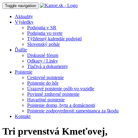
Toggle navigation
Aktuality
Výsledky
Podujatia v SR
Podujatia vo svete
Týždenný kalendár podujatí
Slovenský pohár
Ďalšie
Diskusné fórum
Odkazy / Linky
Tlačivá a dokumenty
Poistenie
Cestovné poistenie
Poistenie do hôr
Úrazové poistenie osôb vo vozidle
Povinné zmluvné poistenie
Havarijné poistenie
Poistenie domu, bytu a domácnosti
Poistenie zodpovednosti zamestnanca za škodu
Kontakt
Tri prvenstvá Kmeťovej,