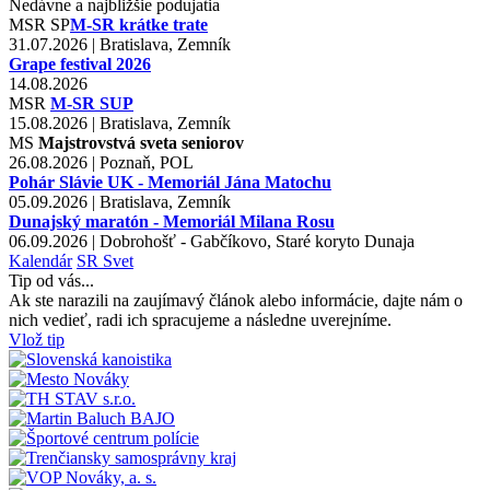
Nedávne a najbližšie podujatia
MSR
SP
M-SR krátke trate
31.07.2026 | Bratislava, Zemník
Grape festival 2026
14.08.2026
MSR
M-SR SUP
15.08.2026 | Bratislava, Zemník
MS
Majstrovstvá sveta seniorov
26.08.2026 | Poznaň, POL
Pohár Slávie UK - Memoriál Jána Matochu
05.09.2026 | Bratislava, Zemník
Dunajský maratón - Memoriál Milana Rosu
06.09.2026 | Dobrohošť - Gabčíkovo, Staré koryto Dunaja
Kalendár
SR
Svet
Tip od vás...
Ak ste narazili na zaujímavý článok alebo informácie, dajte nám o
nich vedieť, radi ich spracujeme a následne uverejníme.
Vlož tip