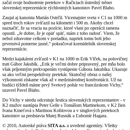
začal svoje hodnotenie pretekov v Račiciach ústredný tréner
slovenskej reprezentácie rýchlostných kanoistov Pavel Blaho.
Zaujal aj kanoista Marián Ostrčil. Vicemajster sveta v C1 na 1000 m
spred troch rokov zvíťazil na kilometri i 500 m. Akoby chcel
naznačiť, že sa vracia na pozície, ktoré vlani po operácii ramena
opustil. „Je dobre, že je opäť späť, mám z toho radosť. Viem, že
nebol zdravotne celkom v poriadku, napriek tomu boli jeho
prvenstvá pomerne jasné,“ pokračoval kormidelník slovenskej
reprezentácie.
Medzi kajakármi zvíťazil v K1 na 1000 m Erik Vlček, na polovičnej
trati Gábor Jakubík. „Erik je veľmi dobre pripravený, pre mňa bolo
však príjemným prekvapením vystúpenie Gábora Jakubíka. Ukazuje
sa ako veľmi perspektívny pretekár. Skutočný obraz o našej
výkonnosti získame však až v medzinárodnej konfrontácii. Už na
budúci týždeň máme prvý Svetový pohár vo francúzskom Vichy,“
uzavrel Pavel Blaho.
Do Vichy v stredu odcestuje šestica slovenských reprezentantov - v
K2 mužov nastúpia Peter Gelle s Tomášom Martinekom, v K2 žien
Ivana Kmeťová s Martinou Kohlovou a v singlových pretekoch
kanoistov sa predstavia Matej Rusnák a Ľubomír Hagara.
© 2010, Autorské práva
SITA a.s.
a uvedené agentúry. Všetky