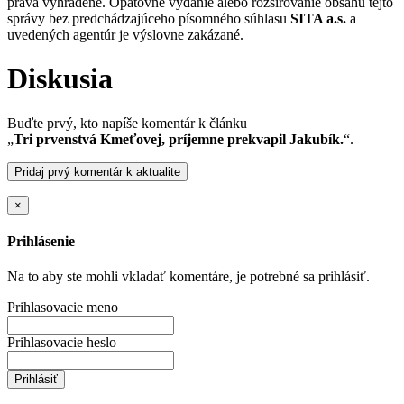
práva vyhradené. Opätovné vydanie alebo rozširovanie obsahu tejto
správy bez predchádzajúceho písomného súhlasu
SITA a.s.
a
uvedených agentúr je výslovne zakázané.
Diskusia
Buďte prvý, kto napíše komentár k článku
„
Tri prvenstvá Kmeťovej, príjemne prekvapil Jakubík.
“.
Pridaj prvý komentár k aktualite
×
Prihlásenie
Na to aby ste mohli vkladať komentáre, je potrebné sa prihlásiť.
Prihlasovacie meno
Prihlasovacie heslo
Prihlásiť