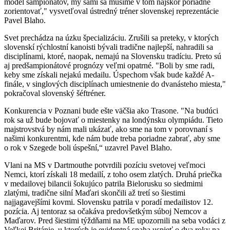
model šampionátov, my sami sa musíme v tom najskôr poriadne
zorientovať," vysvetľoval ústredný tréner slovenskej reprezentácie
Pavel Blaho.
Svet prechádza na úzku špecializáciu. Zrušili sa preteky, v ktorých
slovenskí rýchlostní kanoisti bývali tradične najlepší, nahradili sa
disciplínami, ktoré, naopak, nemajú na Slovensku tradíciu. Preto sú
aj predšampionátové prognózy veľmi opatrné. "Boli by sme radi,
keby sme získali nejakú medailu. Úspechom však bude každé A-
finále, v singlových disciplínach umiestnenie do dvanásteho miesta,"
pokračoval slovenský šéftréner.
Konkurencia v Poznani bude ešte väčšia ako Trasone. "Na budúci
rok sa už bude bojovať o miestenky na londýnsku olympiádu. Tieto
majstrovstvá by nám mali ukázať, ako sme na tom v porovnaní s
našimi konkurentmi, kde nám bude treba poriadne zabrať, aby sme
o rok v Szegede boli úspešní,“ uzavrel Pavel Blaho.
Vlani na MS v Dartmouthe potvrdili pozíciu svetovej veľmoci
Nemci, ktorí získali 18 medailí, z toho osem zlatých. Druhá priečka
v medailovej bilancii šokujúco patrila Bielorusku so siedmimi
zlatými, tradične silní Maďari skončili až tretí so šiestimi
najjagavejšími kovmi. Slovensku patrila v poradí medailistov 12.
pozícia. Aj tentoraz sa očakáva predovšetkým súboj Nemcov a
Maďarov. Pred šiestimi týždňami na ME upozornili na seba vodáci z
Veľkej Británie, u ktorých je evidentná snaha uspieť o dva roky na