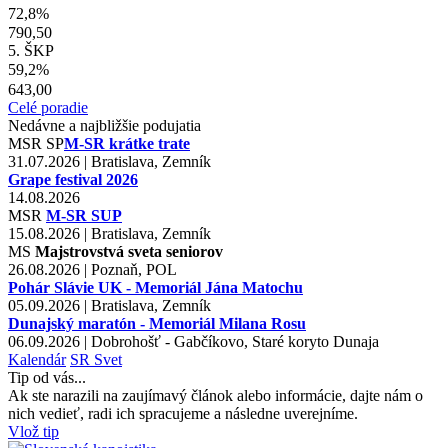
72,8%
790,50
5. ŠKP
59,2%
643,00
Celé poradie
Nedávne a najbližšie podujatia
MSR
SP
M-SR krátke trate
31.07.2026 | Bratislava, Zemník
Grape festival 2026
14.08.2026
MSR
M-SR SUP
15.08.2026 | Bratislava, Zemník
MS
Majstrovstvá sveta seniorov
26.08.2026 | Poznaň, POL
Pohár Slávie UK - Memoriál Jána Matochu
05.09.2026 | Bratislava, Zemník
Dunajský maratón - Memoriál Milana Rosu
06.09.2026 | Dobrohošť - Gabčíkovo, Staré koryto Dunaja
Kalendár
SR
Svet
Tip od vás...
Ak ste narazili na zaujímavý článok alebo informácie, dajte nám o
nich vedieť, radi ich spracujeme a následne uverejníme.
Vlož tip