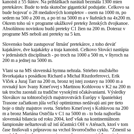
kanoisti z 55 štátov. Na prihláškach narátali bezmála 1300 mien
pretekárov. Bude to teda skutočne gigantické podujatie. Celkovo sa
bude bojovať o 28 medailových kompletov - osem na 1000 m, po
sedem na 500 a 200 m, a po tri na 5000 m a v štafetách na 4x200 m.
Okrem toho sú v programe ukážkové preteky ženských dvojkanoe.
Absolútnou novinkou budú preteky C1 žien na 200 m. Doteraz v
programe MS neboli ani preteky na 5 km.
Slovensko bude zastupovať štrnásť pretekárov, z toho deväť
kajakárov, dve kajakárky a traja kanoisti. Celkovo Slováci nastúpia
v jedenástich disciplínach - po troch na 1000 a 500 m, v štyroch na
200 m a jednej na 5000 m.
Vlani sa na MS slovenská hymna nehrala. Striebro mužského
štvorkajaka s posádkou Richard a Michal Riszdorferovci, Erik
Vlček a Juraj Tarr na 200 m, bronz tej istej zostavy na 1000 m a
rovnaký kov Ivany Kmeťovej s Martinou Kohlovou v K2 na 200 m
tak trochu zaostali za tradične vysokými očakávaniami. Výsledky
Slovákov na tohtoročných majstrovstvách Európy v španielskej
Trasone začiatkom júla veľký optimizmus nedávajú ani pre tieto
boje o tituly majstrov sveta. Striebro Kmeťovej s Kohlovou na 200
m a bronz Mariána Ostrčila v C1 na 5000 m - to bola najhoršia
slovenská bilancia od roku 2004, keď však na kontinentálnom
šampionáte neštartovali už istí účastníci OH v Aténach, ktorí v tom
čase finišovali s prípravou na vrchol štvorročného cyklu. "Zmenil sa