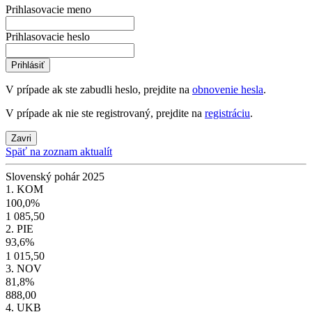
Prihlasovacie meno
Prihlasovacie heslo
Prihlásiť
V prípade ak ste zabudli heslo, prejdite na
obnovenie hesla
.
V prípade ak nie ste registrovaný, prejdite na
registráciu
.
Zavri
Späť na zoznam aktualít
Slovenský pohár 2025
1. KOM
100,0%
1 085,50
2. PIE
93,6%
1 015,50
3. NOV
81,8%
888,00
4. UKB