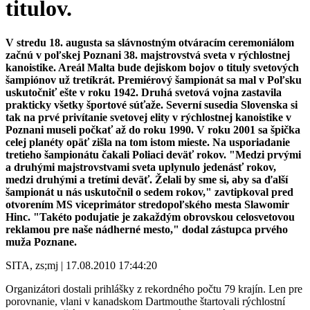
titulov.
V stredu 18. augusta sa slávnostným otváracím ceremoniálom
začnú v poľskej Poznani 38. majstrovstvá sveta v rýchlostnej
kanoistike. Areál Malta bude dejiskom bojov o tituly svetových
šampiónov už tretíkrát. Premiérový šampionát sa mal v Poľsku
uskutočniť ešte v roku 1942. Druhá svetová vojna zastavila
prakticky všetky športové súťaže. Severní susedia Slovenska si
tak na prvé privítanie svetovej elity v rýchlostnej kanoistike v
Poznani museli počkať až do roku 1990. V roku 2001 sa špička
celej planéty opäť zišla na tom istom mieste. Na usporiadanie
tretieho šampionátu čakali Poliaci deväť rokov. "Medzi prvými
a druhými majstrovstvami sveta uplynulo jedenásť rokov,
medzi druhými a tretími deväť. Želali by sme si, aby sa ďalší
šampionát u nás uskutočnil o sedem rokov," zavtipkoval pred
otvorením MS viceprimátor stredopoľského mesta Slawomir
Hinc. "Takéto podujatie je zakaždým obrovskou celosvetovou
reklamou pre naše nádherné mesto," dodal zástupca prvého
muža Poznane.
SITA, zs;mj | 17.08.2010 17:44:20
Organizátori dostali prihlášky z rekordného počtu 79 krajín. Len pre
porovnanie, vlani v kanadskom Dartmouthe štartovali rýchlostní