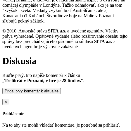
domácej olympiáde v Londýne. Ťažko odhadovať, ako je na tom
"zvyšok" sveta. Medaily zvyknú brať Austrálčania, ale aj
Kanaďania či Kubánci. Štvordňové boje na Malte v Poznani
sľubujú pekný zážitok.
© 2010, Autorské práva
SITA a.s.
a uvedené agentúry. Všetky
práva vyhradené. Opätovné vydanie alebo rozširovanie obsahu tejto
správy bez predchádzajúceho písomného súhlasu
SITA a.s.
a
uvedených agentúr je výslovne zakázané.
Diskusia
Buďte prvý, kto napíše komentár k článku
„
Tretíkrát v Poznani, v hre je 28 titulov.
“.
Pridaj prvý komentár k aktualite
×
Prihlásenie
Na to aby ste mohli vkladať komentáre, je potrebné sa prihlásiť.