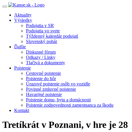
Toggle
navigation
Aktuality
Výsledky
Podujatia v SR
Podujatia vo svete
Týždenný kalendár podujatí
Slovenský pohár
Ďalšie
Diskusné fórum
Odkazy / Linky
Tlačivá a dokumenty
Poistenie
Cestovné poistenie
Poistenie do hôr
Úrazové poistenie osôb vo vozidle
Povinné zmluvné poistenie
Havarijné poistenie
Poistenie domu, bytu a domácnosti
Poistenie zodpovednosti zamestnanca za škodu
Kontakt
Tretíkrát v Poznani, v hre je 28