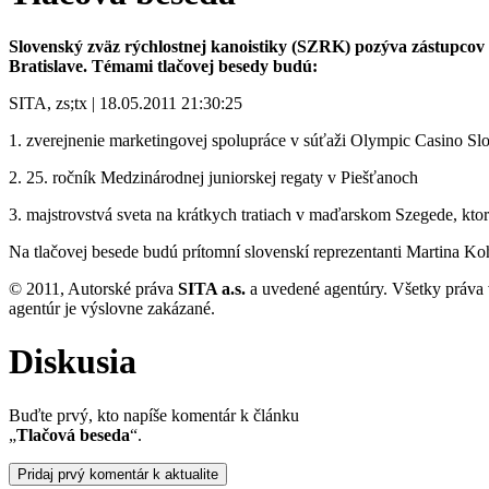
Slovenský zväz rýchlostnej kanoistiky (SZRK) pozýva zástupcov 
Bratislave. Témami tlačovej besedy budú:
SITA, zs;tx | 18.05.2011 21:30:25
1. zverejnenie marketingovej spolupráce v súťaži Olympic Casino Sl
2. 25. ročník Medzinárodnej juniorskej regaty v Piešťanoch
3. majstrovstvá sveta na krátkych tratiach v maďarskom Szegede, kt
Na tlačovej besede budú prítomní slovenskí reprezentanti Martina K
© 2011, Autorské práva
SITA a.s.
a uvedené agentúry. Všetky práva 
agentúr je výslovne zakázané.
Diskusia
Buďte prvý, kto napíše komentár k článku
„
Tlačová beseda
“.
Pridaj prvý komentár k aktualite