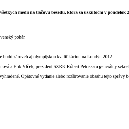
všetkých médií na tlačovú besedu, ktorá sa uskutoční v pondelok 
ovenský pohár
oré budú zároveň aj olympijskou kvalifikáciou na Londýn 2012
ohlová a Erik Vlček, prezident SZRK Róbert Petriska a generálny sekr
vyhradené. Opätovné vydanie alebo rozširovanie obsahu tejto správy