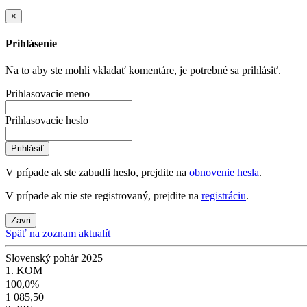
×
Prihlásenie
Na to aby ste mohli vkladať komentáre, je potrebné sa prihlásiť.
Prihlasovacie meno
Prihlasovacie heslo
Prihlásiť
V prípade ak ste zabudli heslo, prejdite na
obnovenie hesla
.
V prípade ak nie ste registrovaný, prejdite na
registráciu
.
Zavri
Späť na zoznam aktualít
Slovenský pohár 2025
1. KOM
100,0%
1 085,50