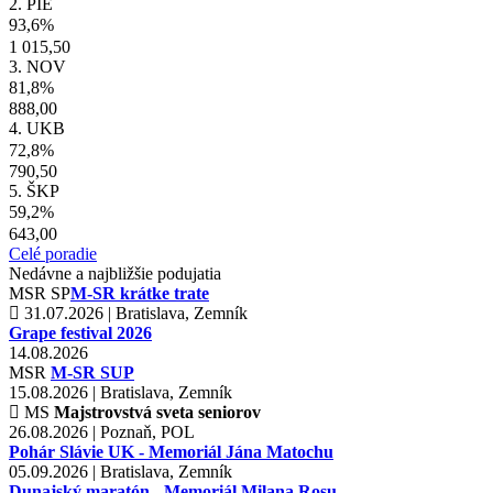
2. PIE
93,6%
1 015,50
3. NOV
81,8%
888,00
4. UKB
72,8%
790,50
5. ŠKP
59,2%
643,00
Celé poradie
Nedávne a najbližšie podujatia
MSR
SP
M-SR krátke trate
31.07.2026 | Bratislava, Zemník
Grape festival 2026
14.08.2026
MSR
M-SR SUP
15.08.2026 | Bratislava, Zemník
MS
Majstrovstvá sveta seniorov
26.08.2026 | Poznaň, POL
Pohár Slávie UK - Memoriál Jána Matochu
05.09.2026 | Bratislava, Zemník
Dunajský maratón - Memoriál Milana Rosu