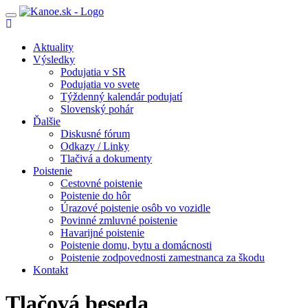
Toggle
navigation
Aktuality
Výsledky
Podujatia v SR
Podujatia vo svete
Týždenný kalendár podujatí
Slovenský pohár
Ďalšie
Diskusné fórum
Odkazy / Linky
Tlačivá a dokumenty
Poistenie
Cestovné poistenie
Poistenie do hôr
Úrazové poistenie osôb vo vozidle
Povinné zmluvné poistenie
Havarijné poistenie
Poistenie domu, bytu a domácnosti
Poistenie zodpovednosti zamestnanca za škodu
Kontakt
Tlačová beseda