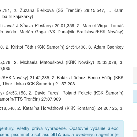
,781, 2. Zuzana Bieliková (ŠŠ Trenčín) 26:15,547, ... Karin
iba tri kajakárky)
atislava/TJ Sĺňava Piešťany) 20:01,359, 2. Marcel Virga, Tomáš
tin Vajda, Marián Goga (VK Dunajčík Bratislava/KRK Nováky)
00, 2. Krištof Tóth (KCK Šamorín) 24:54,406, 3. Adam Csenkey
55,578, 2. Michaela Matoušková (KRK Nováky) 25:33,078, 3.
40,985
ín/KRK Nováky) 21:42,235, 2. Balázs Lörincz, Bence Fülöp (KKK
, Tibor Linka (KCK Šamorín) 21:57,203
ky) 24:56,156, 2. Dávid Tarcsi, Roland Fekete (KCK Šamorín)
amorín/TTS Trenčín) 27:07,969
:18,546, 2. Katarína Horváthová (KKK Komárno) 24:20,125, 3.
ntúry. Všetky práva vyhradené. Opätovné vydanie alebo
júceho písomného súhlasu
SITA a.s.
a uvedených agentúr je