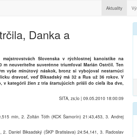
Aktuality
Vý
trčila, Danka a
 majstrovstvách Slovenska v rýchlostnej kanoistike na
 m neuveriteľne suverénne triumfoval Marián Ostrčil. Ten
ým vyše minútový náskok, bronz si vybojoval nestarnúci
dícku dravosť, veď Biksadský má 32 a Rus už 36 rokov. V
 v kategórii žien z tria štartujúcich prišli do cieľa iba dve,
SITA, zs;lo | 09.05.2010 18:00:09
9,515 min, 2. Zoltán Tóth (KCK Šamorín) 21:43,453, 3. Andrej
, 2. Daniel Biksadský (ŠKP Bratislava) 24:54,141, 3. Radoslav