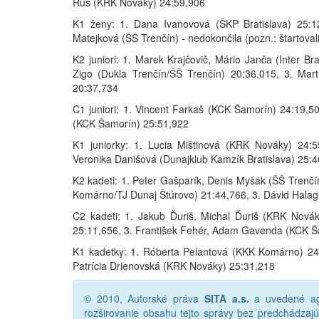
Rus (KRK Nováky) 24:59,906
K1 ženy: 1. Dana Ivanovová (ŠKP Bratislava) 25:12
Matejková (ŠŠ Trenčín) - nedokončila (pozn.: štartovali 
K2 juniori: 1. Marek Krajčovič, Mário Janča (Inter Br
Zigo (Dukla Trenčín/ŠŠ Trenčín) 20:36,015, 3. Mar
20:37,734
C1 juniori: 1. Vincent Farkaš (KCK Šamorín) 24:19,5
(KCK Šamorín) 25:51,922
K1 juniorky: 1. Lucia Mištinová (KRK Nováky) 24:
Veronika Danišová (Dunajklub Kamzík Bratislava) 25:
K2 kadeti: 1. Peter Gašparík, Denis Myšák (ŠŠ Trenč
Komárno/TJ Dunaj Štúrovo) 21:44,766, 3. Dávid Halag
C2 kadeti: 1. Jakub Ďuriš, Michal Ďuriš (KRK Nová
25:11,656, 3. František Fehér, Adam Gavenda (KCK Š
K1 kadetky: 1. Róberta Pelantová (KKK Komárno) 24
Patrícia Drienovská (KRK Nováky) 25:31,218
© 2010, Autorské práva
SITA a.s.
a uvedené age
rozširovanie obsahu tejto správy bez predchádza