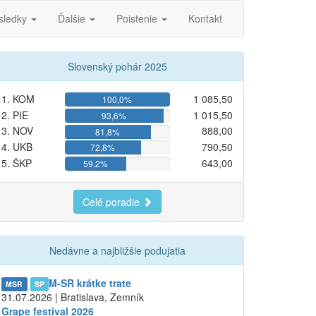
sledky
Ďalšie
Poistenie
Kontakt
Slovenský pohár 2025
1. KOM
1 085,50
100,0%
2. PIE
1 015,50
93,6%
3. NOV
888,00
81,8%
4. UKB
790,50
72,8%
5. ŠKP
643,00
59,2%
Celé poradie
Nedávne a najbližšie podujatia
M-SR krátke trate
MSR
SP
31.07.2026 | Bratislava, Zemník
Grape festival 2026