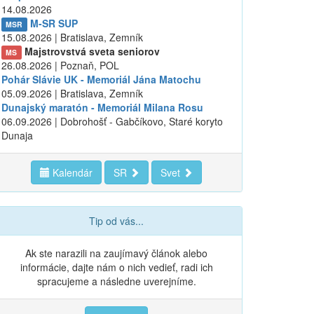
14.08.2026
M-SR SUP
MSR
15.08.2026 | Bratislava, Zemník
Majstrovstvá sveta seniorov
MS
26.08.2026 | Poznaň, POL
Pohár Slávie UK - Memoriál Jána Matochu
05.09.2026 | Bratislava, Zemník
Dunajský maratón - Memoriál Milana Rosu
06.09.2026 | Dobrohošť - Gabčíkovo, Staré koryto
Dunaja
Kalendár
SR
Svet
Tip od vás...
Ak ste narazili na zaujímavý článok alebo
informácie, dajte nám o nich vedieť, radi ich
spracujeme a následne uverejníme.