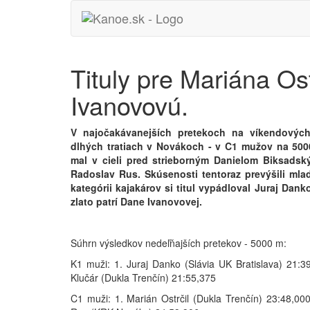
Tituly pre Mariána Os
Ivanovovú.
V najočakávanejších pretekoch na víkendových
dlhých tratiach v Novákoch - v C1 mužov na 5000
mal v cieli pred strieborným Danielom Biksadsk
Radoslav Rus. Skúsenosti tentoraz prevýšili mla
kategórii kajakárov si titul vypádloval Juraj Danko,
zlato patrí Dane Ivanovovej.
Súhrn výsledkov nedeľňajších pretekov - 5000 m:
K1 muži: 1. Juraj Danko (Slávia UK Bratislava) 21:3
Klučár (Dukla Trenčín) 21:55,375
C1 muži: 1. Marián Ostrčil (Dukla Trenčín) 23:48,000