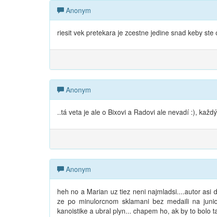
Anonym
riesit vek pretekara je zcestne jedine snad keby ste
Anonym
..tá veta je ale o Bixovi a Radovi ale nevadí :), každý 
Anonym
heh no a Marian uz tiez neni najmladsi....autor asi
ze po minulorcnom sklamani bez medaili na junior
kanoistike a ubral plyn... chapem ho, ak by to bolo t