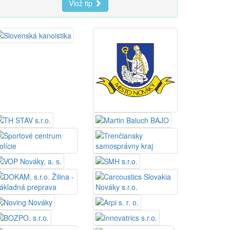
Vlož tip