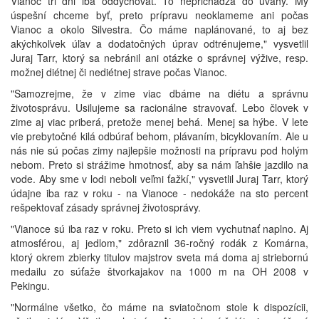
Vianoc tri dni iba oddychovať. To neprichádza do úvahy. My
úspešní chceme byť, preto prípravu neoklameme ani počas
Vianoc a okolo Silvestra. Čo máme naplánované, to aj bez
akýchkoľvek úľav a dodatočných úprav odtrénujeme," vysvetlil
Juraj Tarr, ktorý sa nebránil ani otázke o správnej výžive, resp.
možnej diétnej či nediétnej strave počas Vianoc.
"Samozrejme, že v zime viac dbáme na diétu a správnu
životosprávu. Usilujeme sa racionálne stravovať. Lebo človek v
zime aj viac priberá, pretože menej behá. Menej sa hýbe. V lete
vie prebytočné kilá odbúrať behom, plávaním, bicyklovaním. Ale u
nás nie sú počas zimy najlepšie možnosti na prípravu pod holým
nebom. Preto si strážime hmotnosť, aby sa nám ľahšie jazdilo na
vode. Aby sme v lodi neboli veľmi ťažkí," vysvetlil Juraj Tarr, ktorý
údajne iba raz v roku - na Vianoce - nedokáže na sto percent
rešpektovať zásady správnej životosprávy.
"Vianoce sú iba raz v roku. Preto si ich viem vychutnať naplno. Aj
atmosférou, aj jedlom," zdôraznil 36-ročný rodák z Komárna,
ktorý okrem zbierky titulov majstrov sveta má doma aj striebornú
medailu zo súťaže štvorkajakov na 1000 m na OH 2008 v
Pekingu.
"Normálne všetko, čo máme na sviatočnom stole k dispozícii,