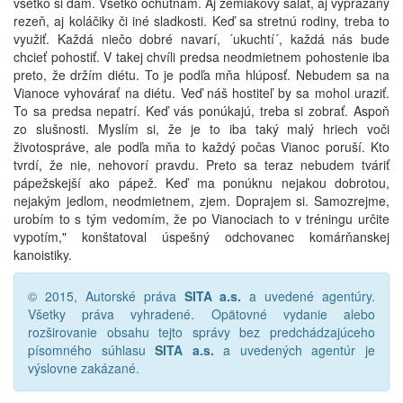
všetko si dám. Všetko ochutnám. Aj zemiakový šalát, aj vyprážaný
rezeň, aj koláčiky či iné sladkosti. Keď sa stretnú rodiny, treba to
využiť. Každá niečo dobré navarí, ´ukuchtí´, každá nás bude
chcieť pohostiť. V takej chvíli predsa neodmietnem pohostenie iba
preto, že držím diétu. To je podľa mňa hlúposť. Nebudem sa na
Vianoce vyhovárať na diétu. Veď náš hostiteľ by sa mohol uraziť.
To sa predsa nepatrí. Keď vás ponúkajú, treba si zobrať. Aspoň
zo slušnosti. Myslím si, že je to iba taký malý hriech voči
životospráve, ale podľa mňa to každý počas Vianoc poruší. Kto
tvrdí, že nie, nehovorí pravdu. Preto sa teraz nebudem tváriť
pápežskejší ako pápež. Keď ma ponúknu nejakou dobrotou,
nejakým jedlom, neodmietnem, zjem. Doprajem si. Samozrejme,
urobím to s tým vedomím, že po Vianociach to v tréningu určite
vypotím," konštatoval úspešný odchovanec komárňanskej
kanoistiky.
© 2015, Autorské práva
SITA a.s.
a uvedené agentúry.
Všetky práva vyhradené. Opätovné vydanie alebo
rozširovanie obsahu tejto správy bez predchádzajúceho
písomného súhlasu
SITA a.s.
a uvedených agentúr je
výslovne zakázané.