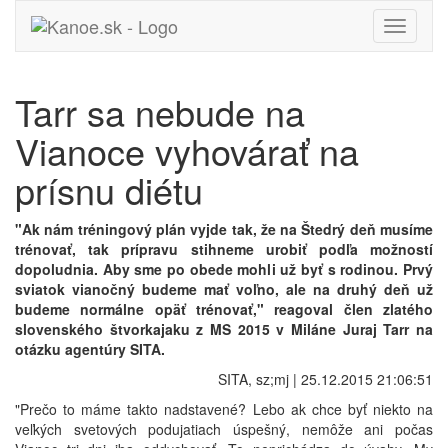
Toggle
navigati
Tarr sa nebude na
Vianoce vyhovárať na
prísnu diétu
"Ak nám tréningový plán vyjde tak, že na Štedrý deň musíme
trénovať, tak prípravu stihneme urobiť podľa možností
dopoludnia. Aby sme po obede mohli už byť s rodinou. Prvý
sviatok vianočný budeme mať voľno, ale na druhý deň už
budeme normálne opäť trénovať," reagoval člen zlatého
slovenského štvorkajaku z MS 2015 v Miláne Juraj Tarr na
otázku agentúry SITA.
SITA, sz;mj | 25.12.2015 21:06:51
"Prečo to máme takto nadstavené? Lebo ak chce byť niekto na
veľkých svetových podujatiach úspešný, nemôže ani počas