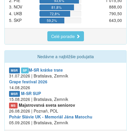
2. PIE
1 015,50
93,6%
3. NOV
888,00
81,8%
4. UKB
790,50
72,8%
5. ŠKP
643,00
59,2%
Celé poradie
Nedávne a najbližšie podujatia
M-SR krátke trate
MSR
SP
31.07.2026 | Bratislava, Zemník
Grape festival 2026
14.08.2026
M-SR SUP
MSR
15.08.2026 | Bratislava, Zemník
Majstrovstvá sveta seniorov
MS
26.08.2026 | Poznaň, POL
Pohár Slávie UK - Memoriál Jána Matochu
05.09.2026 | Bratislava, Zemník