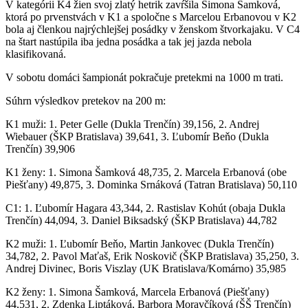
V kategórii K4 žien svoj zlatý hetrik zavŕšila Simona Šamková,
ktorá po prvenstvách v K1 a spoločne s Marcelou Erbanovou v K2
bola aj členkou najrýchlejšej posádky v ženskom štvorkajaku. V C4
na štart nastúpila iba jedna posádka a tak jej jazda nebola
klasifikovaná.
V sobotu domáci šampionát pokračuje pretekmi na 1000 m trati.
Súhrn výsledkov pretekov na 200 m:
K1 muži: 1. Peter Gelle (Dukla Trenčín) 39,156, 2. Andrej
Wiebauer (ŠKP Bratislava) 39,641, 3. Ľubomír Beňo (Dukla
Trenčín) 39,906
K1 ženy: 1. Simona Šamková 48,735, 2. Marcela Erbanová (obe
Piešťany) 49,875, 3. Dominka Srnáková (Tatran Bratislava) 50,110
C1: 1. Ľubomír Hagara 43,344, 2. Rastislav Kohút (obaja Dukla
Trenčín) 44,094, 3. Daniel Biksadský (ŠKP Bratislava) 44,782
K2 muži: 1. Ľubomír Beňo, Martin Jankovec (Dukla Trenčín)
34,782, 2. Pavol Maťaš, Erik Noskovič (ŠKP Bratislava) 35,250, 3.
Andrej Divinec, Boris Viszlay (UK Bratislava/Komárno) 35,985
K2 ženy: 1. Simona Šamková, Marcela Erbanová (Piešťany)
44,531, 2. Zdenka Liptáková, Barbora Moravčíková (ŠŠ Trenčín)