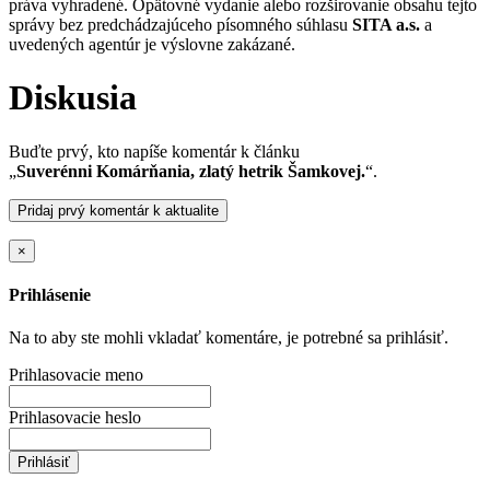
práva vyhradené. Opätovné vydanie alebo rozširovanie obsahu tejto
správy bez predchádzajúceho písomného súhlasu
SITA a.s.
a
uvedených agentúr je výslovne zakázané.
Diskusia
Buďte prvý, kto napíše komentár k článku
„
Suverénni Komárňania, zlatý hetrik Šamkovej.
“.
Pridaj prvý komentár k aktualite
×
Prihlásenie
Na to aby ste mohli vkladať komentáre, je potrebné sa prihlásiť.
Prihlasovacie meno
Prihlasovacie heslo
Prihlásiť