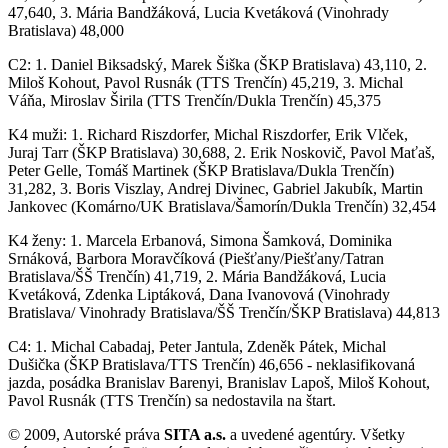
47,640, 3. Mária Bandžáková, Lucia Kvetáková (Vinohrady
Bratislava) 48,000
C2: 1. Daniel Biksadský, Marek Šiška (ŠKP Bratislava) 43,110, 2.
Miloš Kohout, Pavol Rusnák (TTS Trenčín) 45,219, 3. Michal
Váňa, Miroslav Širila (TTS Trenčín/Dukla Trenčín) 45,375
K4 muži: 1. Richard Riszdorfer, Michal Riszdorfer, Erik Vlček,
Juraj Tarr (ŠKP Bratislava) 30,688, 2. Erik Noskovič, Pavol Maťaš,
Peter Gelle, Tomáš Martinek (ŠKP Bratislava/Dukla Trenčín)
31,282, 3. Boris Viszlay, Andrej Divinec, Gabriel Jakubík, Martin
Jankovec (Komárno/UK Bratislava/Šamorín/Dukla Trenčín) 32,454
K4 ženy: 1. Marcela Erbanová, Simona Šamková, Dominika
Srnáková, Barbora Moravčíková (Piešťany/Piešťany/Tatran
Bratislava/ŠŠ Trenčín) 41,719, 2. Mária Bandžáková, Lucia
Kvetáková, Zdenka Liptáková, Dana Ivanovová (Vinohrady
Bratislava/ Vinohrady Bratislava/ŠŠ Trenčín/ŠKP Bratislava) 44,813
C4: 1. Michal Cabadaj, Peter Jantula, Zdeněk Pátek, Michal
Dušička (ŠKP Bratislava/TTS Trenčín) 46,656 - neklasifikovaná
jazda, posádka Branislav Barenyi, Branislav Lapoš, Miloš Kohout,
Pavol Rusnák (TTS Trenčín) sa nedostavila na štart.
© 2009, Autorské práva
SITA a.s.
a uvedené agentúry. Všetky