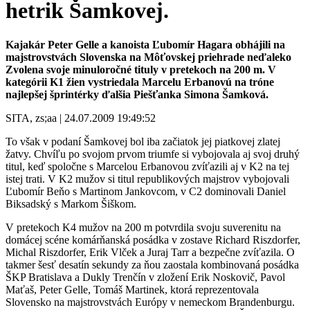
hetrik Šamkovej.
Kajakár Peter Gelle a kanoista Ľubomír Hagara obhájili na
majstrovstvách Slovenska na Môťovskej priehrade neďaleko
Zvolena svoje minuloročné tituly v pretekoch na 200 m. V
kategórii K1 žien vystriedala Marcelu Erbanovú na tróne
najlepšej šprintérky ďalšia Piešťanka Simona Šamková.
SITA, zs;aa | 24.07.2009 19:49:52
To však v podaní Šamkovej bol iba začiatok jej piatkovej zlatej
žatvy. Chvíľu po svojom prvom triumfe si vybojovala aj svoj druhý
titul, keď spoločne s Marcelou Erbanovou zvíťazili aj v K2 na tej
istej trati. V K2 mužov si titul republikových majstrov vybojovali
Ľubomír Beňo s Martinom Jankovcom, v C2 dominovali Daniel
Biksadský s Markom Šiškom.
V pretekoch K4 mužov na 200 m potvrdila svoju suverenitu na
domácej scéne komárňanská posádka v zostave Richard Riszdorfer,
Michal Riszdorfer, Erik Vlček a Juraj Tarr a bezpečne zvíťazila. O
takmer šesť desatín sekundy za ňou zaostala kombinovaná posádka
ŠKP Bratislava a Dukly Trenčín v zložení Erik Noskovič, Pavol
Maťaš, Peter Gelle, Tomáš Martinek, ktorá reprezentovala
Slovensko na majstrovstvách Európy v nemeckom Brandenburgu.