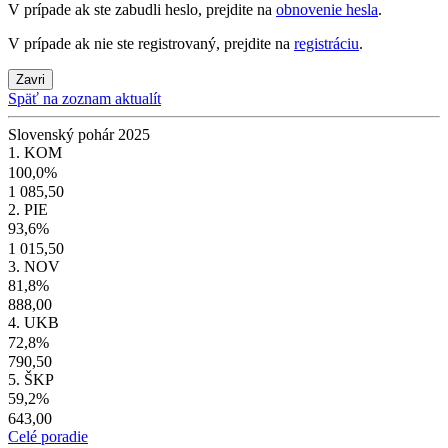
V prípade ak ste zabudli heslo, prejdite na
obnovenie hesla
.
V prípade ak nie ste registrovaný, prejdite na
registráciu
.
Zavri
Späť na zoznam aktualít
Slovenský pohár 2025
1. KOM
100,0%
1 085,50
2. PIE
93,6%
1 015,50
3. NOV
81,8%
888,00
4. UKB
72,8%
790,50
5. ŠKP
59,2%
643,00
Celé poradie