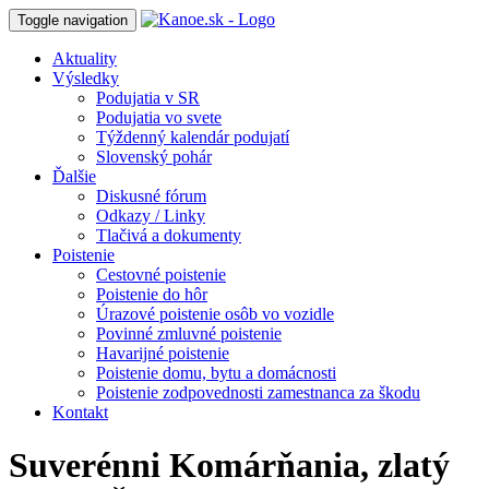
Toggle navigation
Aktuality
Výsledky
Podujatia v SR
Podujatia vo svete
Týždenný kalendár podujatí
Slovenský pohár
Ďalšie
Diskusné fórum
Odkazy / Linky
Tlačivá a dokumenty
Poistenie
Cestovné poistenie
Poistenie do hôr
Úrazové poistenie osôb vo vozidle
Povinné zmluvné poistenie
Havarijné poistenie
Poistenie domu, bytu a domácnosti
Poistenie zodpovednosti zamestnanca za škodu
Kontakt
Suverénni Komárňania, zlatý