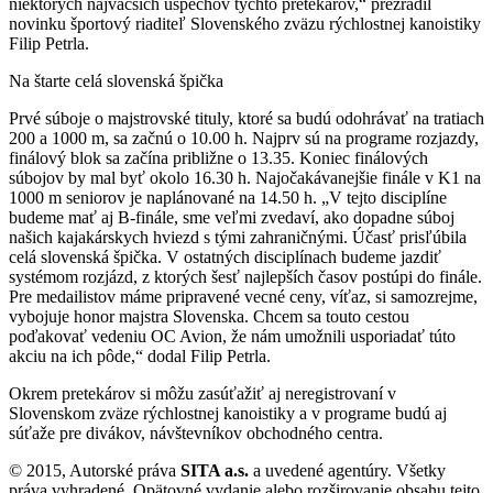
niektorých najväčších úspechov týchto pretekárov,“ prezradil
novinku športový riaditeľ Slovenského zväzu rýchlostnej kanoistiky
Filip Petrla.
Na štarte celá slovenská špička
Prvé súboje o majstrovské tituly, ktoré sa budú odohrávať na tratiach
200 a 1000 m, sa začnú o 10.00 h. Najprv sú na programe rozjazdy,
finálový blok sa začína približne o 13.35. Koniec finálových
súbojov by mal byť okolo 16.30 h. Najočakávanejšie finále v K1 na
1000 m seniorov je naplánované na 14.50 h. „V tejto disciplíne
budeme mať aj B-finále, sme veľmi zvedaví, ako dopadne súboj
našich kajakárskych hviezd s tými zahraničnými. Účasť prisľúbila
celá slovenská špička. V ostatných disciplínach budeme jazdiť
systémom rozjázd, z ktorých šesť najlepších časov postúpi do finále.
Pre medailistov máme pripravené vecné ceny, víťaz, si samozrejme,
vybojuje honor majstra Slovenska. Chcem sa touto cestou
poďakovať vedeniu OC Avion, že nám umožnili usporiadať túto
akciu na ich pôde,“ dodal Filip Petrla.
Okrem pretekárov si môžu zasúťažiť aj neregistrovaní v
Slovenskom zväze rýchlostnej kanoistiky a v programe budú aj
súťaže pre divákov, návštevníkov obchodného centra.
© 2015, Autorské práva
SITA a.s.
a uvedené agentúry. Všetky
práva vyhradené. Opätovné vydanie alebo rozširovanie obsahu tejto