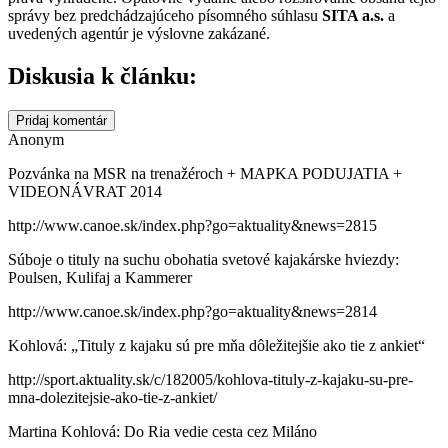
správy bez predchádzajúceho písomného súhlasu
SITA a.s.
a
uvedených agentúr je výslovne zakázané.
Diskusia k článku:
Pridaj komentár
Anonym
Pozvánka na MSR na trenažéroch + MAPKA PODUJATIA +
VIDEONÁVRAT 2014
http://www.canoe.sk/index.php?go=aktuality&news=2815
Súboje o tituly na suchu obohatia svetové kajakárske hviezdy:
Poulsen, Kulifaj a Kammerer
http://www.canoe.sk/index.php?go=aktuality&news=2814
Kohlová: „Tituly z kajaku sú pre mňa dôležitejšie ako tie z ankiet“
http://sport.aktuality.sk/c/182005/kohlova-tituly-z-kajaku-su-pre-
mna-dolezitejsie-ako-tie-z-ankiet/
Martina Kohlová: Do Ria vedie cesta cez Miláno