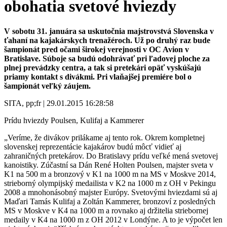
obohatia svetové hviezdy
V sobotu 31. januára sa uskutočnia majstrovstvá Slovenska v
ťahaní na kajakárskych trenažéroch. Už po druhý raz bude
šampionát pred očami širokej verejnosti v OC Avion v
Bratislave. Súboje sa budú odohrávať pri ľadovej ploche za
plnej prevádzky centra, a tak si pretekári opäť vyskúšajú
priamy kontakt s divákmi. Pri vlaňajšej premiére bol o
šampionát veľký záujem.
SITA, pp;fr | 29.01.2015 16:28:58
Prídu hviezdy Poulsen, Kulifaj a Kammerer
„Veríme, že divákov prilákame aj tento rok. Okrem kompletnej
slovenskej reprezentácie kajakárov budú môcť vidieť aj
zahraničných pretekárov. Do Bratislavy prídu veľké mená svetovej
kanoistiky. Zúčastní sa Dán René Holten Poulsen, majster sveta v
K1 na 500 m a bronzový v K1 na 1000 m na MS v Moskve 2014,
strieborný olympijský medailista v K2 na 1000 m z OH v Pekingu
2008 a mnohonásobný majster Európy. Svetovými hviezdami sú aj
Maďari Tamás Kulifaj a Zoltán Kammerer, bronzoví z posledných
MS v Moskve v K4 na 1000 m a rovnako aj držitelia striebornej
medaily v K4 na 1000 m z OH 2012 v Londýne. A to je výpočet len