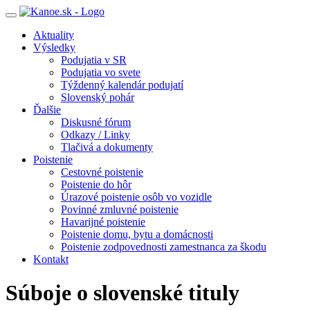
Toggle
navigation
Aktuality
Výsledky
Podujatia v SR
Podujatia vo svete
Týždenný kalendár podujatí
Slovenský pohár
Ďalšie
Diskusné fórum
Odkazy / Linky
Tlačivá a dokumenty
Poistenie
Cestovné poistenie
Poistenie do hôr
Úrazové poistenie osôb vo vozidle
Povinné zmluvné poistenie
Havarijné poistenie
Poistenie domu, bytu a domácnosti
Poistenie zodpovednosti zamestnanca za škodu
Kontakt
Súboje o slovenské tituly