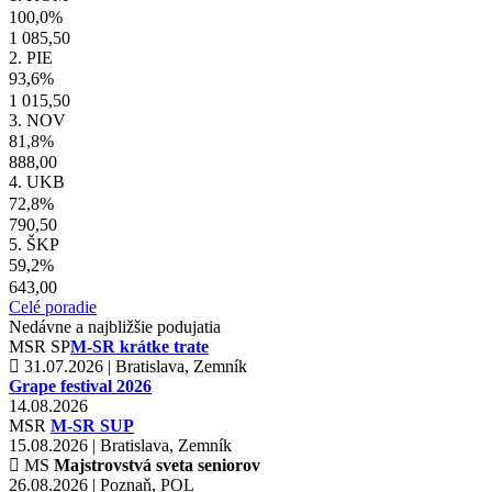
100,0%
1 085,50
2. PIE
93,6%
1 015,50
3. NOV
81,8%
888,00
4. UKB
72,8%
790,50
5. ŠKP
59,2%
643,00
Celé poradie
Nedávne a najbližšie podujatia
MSR
SP
M-SR krátke trate
31.07.2026 | Bratislava, Zemník
Grape festival 2026
14.08.2026
MSR
M-SR SUP
15.08.2026 | Bratislava, Zemník
MS
Majstrovstvá sveta seniorov
26.08.2026 | Poznaň, POL