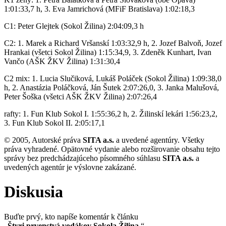
1:01:33,7 h, 3. Eva Jamrichová (MFiF Bratislava) 1:02:18,3
C1: Peter Glejtek (Sokol Žilina) 2:04:09,3 h
C2: 1. Marek a Richard Vršanskí 1:03:32,9 h, 2. Jozef Balvoň, Jozef
Hrankai (všetci Sokol Žilina) 1:15:34,9, 3. Zdeněk Kunhart, Ivan
Vančo (AŠK ŽKV Žilina) 1:31:30,4
C2 mix: 1. Lucia Slučiková, Lukáš Poláček (Sokol Žilina) 1:09:38,0
h, 2. Anastázia Poláčková, Ján Šutek 2:07:26,0, 3. Janka Malušová,
Peter Šoška (všetci AŠK ŽKV Žilina) 2:07:26,4
rafty: 1. Fun Klub Sokol I. 1:55:36,2 h, 2. Žilinskí lekári 1:56:23,2,
3. Fun Klub Sokol II. 2:05:17,1
© 2005, Autorské práva
SITA a.s.
a uvedené agentúry. Všetky
práva vyhradené. Opätovné vydanie alebo rozširovanie obsahu tejto
správy bez predchádzajúceho písomného súhlasu
SITA a.s.
a
uvedených agentúr je výslovne zakázané.
Diskusia
Buďte prvý, kto napíše komentár k článku
„
Štyri prvenstvá vodákov Sokola Žilina.
“.