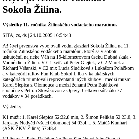
Sokola Žilina.
Výsledky 11. ročníka Žilinského vodáckeho maratónu.
SITA, zs, ds | 24.10.2005 16:54:43
Až štyri prvenstvá vybojovali vodní zjazdári Sokola Žilina na 11.
ročníku Žilinského vodáckeho maratónu, ktorý sa v sobotu
uskutočnil na rieke Váh na 15-kilometrovom úseku Dubná skala -
Vodné dielo Žilina. V C1 zvíťazil Peter Glejtek, v C2 Marek a
Richard Vršanskí, v C2 mix Lucia Slučiková s Lukášom Poláčkom
a v kategórii raftov Fun Klub Sokol I. Iba v kajakárskych
kategóriách triumfovali reprezentanti iných klubov - medzi mužmi
Karol Slepica z Olomouca a medzi ženami Petra Balátková
spoločne s Petrou Slovákovou z Opavy. Celkovo súťažilo 77
vodákov v 34 posádkach.
Výsledky:
K1 muži: 1. Karel Slepica 52:22,8 min, 2. Šimon Pelikán 52:23,8, 3.
Jaroslav Nedvěd (všetci Olomouc) 54:03,4,... 5. Matúš Kunhart
(AŠK ŽKV Žilina) 57:48,4
K1 ženy: 1. Petra Balátková a Petra Slováková (obe Opava)