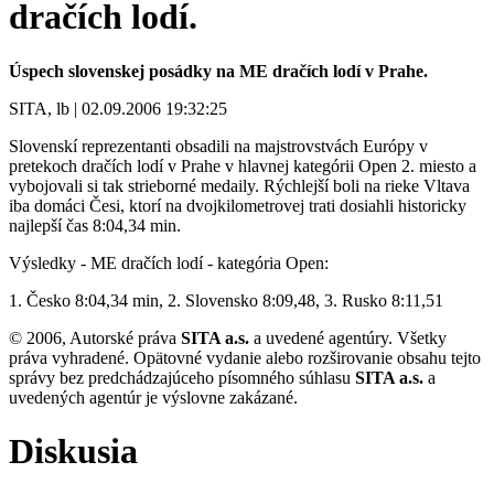
dračích lodí.
Úspech slovenskej posádky na ME dračích lodí v Prahe.
SITA, lb | 02.09.2006 19:32:25
Slovenskí reprezentanti obsadili na majstrovstvách Európy v
pretekoch dračích lodí v Prahe v hlavnej kategórii Open 2. miesto a
vybojovali si tak strieborné medaily. Rýchlejší boli na rieke Vltava
iba domáci Česi, ktorí na dvojkilometrovej trati dosiahli historicky
najlepší čas 8:04,34 min.
Výsledky - ME dračích lodí - kategória Open:
1. Česko 8:04,34 min, 2. Slovensko 8:09,48, 3. Rusko 8:11,51
© 2006, Autorské práva
SITA a.s.
a uvedené agentúry. Všetky
práva vyhradené. Opätovné vydanie alebo rozširovanie obsahu tejto
správy bez predchádzajúceho písomného súhlasu
SITA a.s.
a
uvedených agentúr je výslovne zakázané.
Diskusia