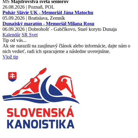
MS
Majstrovstvá sveta seniorov
26.08.2026 | Poznaň, POL
Pohár Slávie UK - Memoriál Jána Matochu
05.09.2026 | Bratislava, Zemník
Dunajský maratón - Memoriál Milana Rosu
06.09.2026 | Dobrohošť - Gabčíkovo, Staré koryto Dunaja
Kalendár
SR
Svet
Tip od vás...
Ak ste narazili na zaujímavý článok alebo informácie, dajte nám o
nich vedieť, radi ich spracujeme a následne uverejníme.
Vlož tip