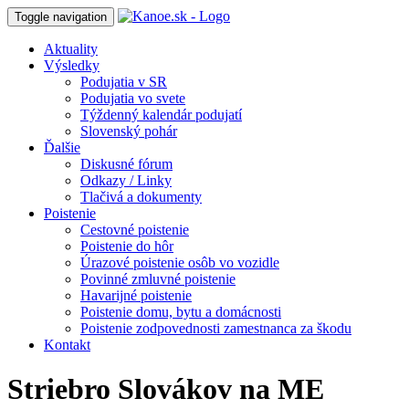
Toggle navigation
Aktuality
Výsledky
Podujatia v SR
Podujatia vo svete
Týždenný kalendár podujatí
Slovenský pohár
Ďalšie
Diskusné fórum
Odkazy / Linky
Tlačivá a dokumenty
Poistenie
Cestovné poistenie
Poistenie do hôr
Úrazové poistenie osôb vo vozidle
Povinné zmluvné poistenie
Havarijné poistenie
Poistenie domu, bytu a domácnosti
Poistenie zodpovednosti zamestnanca za škodu
Kontakt
Striebro Slovákov na ME