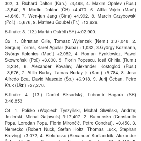
302, 3. Richard Dalton (Kan.) +3,498, 4. Maxim Opalev (Rus.)
+3,540, 5. Martin Doktor (ČR) +4,470, 6. Attila Vajda (Maď.)
+4,848, 7. Wen-jun Jang (Čína) +4,992, 8. Marcin Grzybowski
(Poľ.) +5,676, 9. Mathieu Goubel (Fr.) +13,626.
B-finále: 3. (12.) Marián Ostrčil (SR) 4:02,900.
C2: 1. Christian Gille, Tomasz Wylenzek (Nem.) 3:37,048, 2.
Serguej Torres, Karel Aguilar (Kuba) +1,032, 3.György Kozmann,
György Kolonics (Maď.) +2,082, 4. Roman Rynkiewicz, Pawel
Skowroňski (Poľ.) +3,000, 5. Florin Popescu, Iosif Chirila (Rum.)
+3,234, 6. Alexander Kovalev, Alexander Kostoglod (Rus.)
+3,576, 7. Attila Buday, Tamas Buday jr. (Kan.) +5,784, 8. Jose
Alfredo Bea, David Mascato (Šp.) +6,918, 9. Jurij Čeban, Petro
Kruk (Ukr.) +27,270.
B-finále: 4. (13.) Daniel Biksadský, Ľubomír Hagara (SR)
3:48,853.
C4: 1. Poľsko (Wojciech Tyszyňski, Michal Sliwiňski, Andrzej
Jezierski, Michal Gajownik) 3:17,407, 2. Rumunsko (Constantin
Popa, Loredan Popa, Florin Mirončič, Petre Condrat), +0,456, 3.
Nemecko (Robert Nuck, Stefan Holtz, Thomas Luck, Stephan
Breving) +3,072, 4. Bielorusko (Alexander Kurliandčik, Alexander