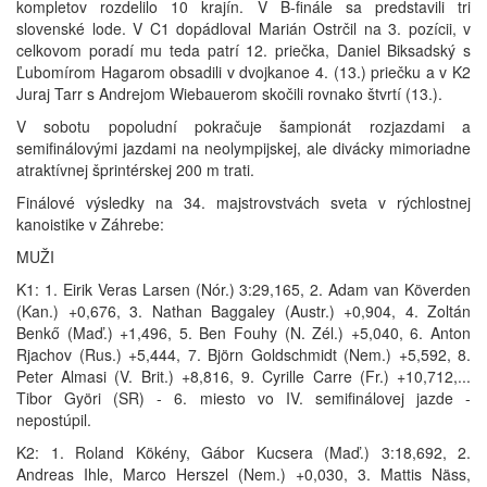
kompletov rozdelilo 10 krajín. V B-finále sa predstavili tri
slovenské lode. V C1 dopádloval Marián Ostrčil na 3. pozícii, v
celkovom poradí mu teda patrí 12. priečka, Daniel Biksadský s
Ľubomírom Hagarom obsadili v dvojkanoe 4. (13.) priečku a v K2
Juraj Tarr s Andrejom Wiebauerom skočili rovnako štvrtí (13.).
V sobotu popoludní pokračuje šampionát rozjazdami a
semifinálovými jazdami na neolympijskej, ale divácky mimoriadne
atraktívnej šprintérskej 200 m trati.
Finálové výsledky na 34. majstrovstvách sveta v rýchlostnej
kanoistike v Záhrebe:
MUŽI
K1: 1. Eirik Veras Larsen (Nór.) 3:29,165, 2. Adam van Köverden
(Kan.) +0,676, 3. Nathan Baggaley (Austr.) +0,904, 4. Zoltán
Benkő (Maď.) +1,496, 5. Ben Fouhy (N. Zél.) +5,040, 6. Anton
Rjachov (Rus.) +5,444, 7. Björn Goldschmidt (Nem.) +5,592, 8.
Peter Almasi (V. Brit.) +8,816, 9. Cyrille Carre (Fr.) +10,712,...
Tibor Györi (SR) - 6. miesto vo IV. semifinálovej jazde -
nepostúpil.
K2: 1. Roland Kökény, Gábor Kucsera (Maď.) 3:18,692, 2.
Andreas Ihle, Marco Herszel (Nem.) +0,030, 3. Mattis Näss,