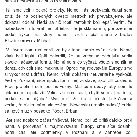
ďalšia nestačila a tie si to rozdali o zlato.
"Išli sme veľmi pekné preteky. Nemci nás prekvapili, čakal som
totiž, že na posledných dvesto metroch ich prevalcujeme, ale
dokázali odolať. Nedá sa nič robiť, tentokrát boli lepší. Verím, že
nabudúce im to vrátime. Striebro nie je sklamaním, pretože sme
podali výkon, na ktorý máme," tvrdil v cieli starší z bratov
Riszdorferovcov Michal.
"V závere som mal pocit, že by z toho mohlo byť aj zlato, Nemci
však boli lepší. Opäť potvrdili, že na vrcholné podujatia vedia
skvele načasovať formu. Nemáme si čo vyčítať, všetci sme išli na
doraz, odviedli sme maximum. Oproti majstrovstvám Európy sme
si výkonnosť udržali, Nemci však dokázali neuveriteľne vyskočiť.
Veď v Poznani, síce spolovice v inej zostave, skončili poslední.
Pred pretekmi som bol nervózny. Mal som obavy, aby som to
chlapcom nepokazil. Veľmi zle som spal, chytil som aj nádchu,
nedalo sa mi dýchať. Myslím si, že druhé miesto je krásne a
verím, že nielen nám, ale celému Slovensku urobilo radosť," pridal
sa nový muž v posádke Róbert Erban.
"Asi sme neskoro začali finišovať, Nemci boli už príliš ďaleko pred
nami. V porovnaní s majstrovstvami Európy sme síce dosiahli
horší čas, ale podmienky v Poznani a v Záhrebe boli