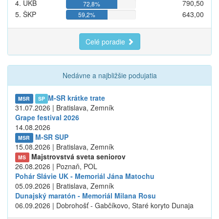
4. UKB
790,50
72,8%
5. ŠKP
643,00
59,2%
Celé poradie
Nedávne a najbližšie podujatia
M-SR krátke trate
MSR
SP
31.07.2026 | Bratislava, Zemník
Grape festival 2026
14.08.2026
M-SR SUP
MSR
15.08.2026 | Bratislava, Zemník
Majstrovstvá sveta seniorov
MS
26.08.2026 | Poznaň, POL
Pohár Slávie UK - Memoriál Jána Matochu
05.09.2026 | Bratislava, Zemník
Dunajský maratón - Memoriál Milana Rosu
06.09.2026 | Dobrohošť - Gabčíkovo, Staré koryto Dunaja