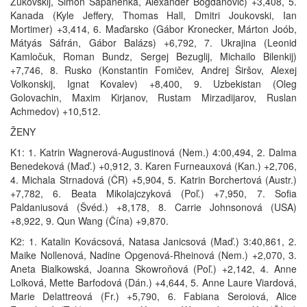
Žukovskij, Simon Sapanenka, Alexander Bogdanovič) +3,408, 5.
Kanada (Kyle Jeffery, Thomas Hall, Dmitri Joukovski, Ian
Mortimer) +3,414, 6. Maďarsko (Gábor Kronecker, Márton Joób,
Mátyás Sáfrán, Gábor Balázs) +6,792, 7. Ukrajina (Leonid
Kamločuk, Roman Bundz, Sergej Bezuglij, Michailo Bilenkij)
+7,746, 8. Rusko (Konstantin Fomičev, Andrej Širšov, Alexej
Volkonskij, Ignat Kovalev) +8,400, 9. Uzbekistan (Oleg
Golovachin, Maxim Kirjanov, Rustam Mirzadijarov, Ruslan
Achmedov) +10,512.
ŽENY
K1: 1. Katrin Wagnerová-Augustinová (Nem.) 4:00,494, 2. Dalma
Benedeková (Maď.) +0,912, 3. Karen Furneauxová (Kan.) +2,706,
4. Michala Strnadová (ČR) +5,904, 5. Katrin Borchertová (Austr.)
+7,782, 6. Beata Mikolajczyková (Poľ.) +7,950, 7. Sofia
Paldaniusová (Švéd.) +8,178, 8. Carrie Johnsonová (USA)
+8,922, 9. Qun Wang (Čína) +9,870.
K2: 1. Katalin Kovácsová, Natasa Janicsová (Maď.) 3:40,861, 2.
Maike Nollenová, Nadine Opgenová-Rheinová (Nem.) +2,070, 3.
Aneta Bialkowská, Joanna Skowroňová (Poľ.) +2,142, 4. Anne
Lolková, Mette Barfodová (Dán.) +4,644, 5. Anne Laure Viardová,
Marie Delattreová (Fr.) +5,790, 6. Fabiana Seroiová, Alice