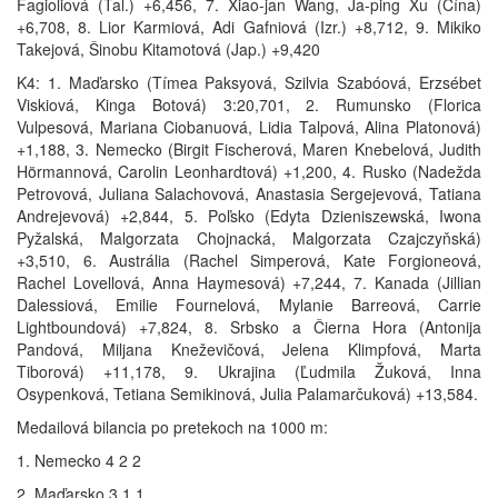
Fagioliová (Tal.) +6,456, 7. Xiao-jan Wang, Ja-ping Xu (Čína)
+6,708, 8. Lior Karmiová, Adi Gafniová (Izr.) +8,712, 9. Mikiko
Takejová, Šinobu Kitamotová (Jap.) +9,420
K4: 1. Maďarsko (Tímea Paksyová, Szilvia Szabóová, Erzsébet
Viskiová, Kinga Botová) 3:20,701, 2. Rumunsko (Florica
Vulpesová, Mariana Ciobanuová, Lidia Talpová, Alina Platonová)
+1,188, 3. Nemecko (Birgit Fischerová, Maren Knebelová, Judith
Hörmannová, Carolin Leonhardtová) +1,200, 4. Rusko (Nadežda
Petrovová, Juliana Salachovová, Anastasia Sergejevová, Tatiana
Andrejevová) +2,844, 5. Poľsko (Edyta Dzieniszewská, Iwona
Pyžalská, Malgorzata Chojnacká, Malgorzata Czajczyňská)
+3,510, 6. Austrália (Rachel Simperová, Kate Forgioneová,
Rachel Lovellová, Anna Haymesová) +7,244, 7. Kanada (Jillian
Dalessiová, Emilie Fournelová, Mylanie Barreová, Carrie
Lightboundová) +7,824, 8. Srbsko a Čierna Hora (Antonija
Pandová, Miljana Kneževičová, Jelena Klimpfová, Marta
Tiborová) +11,178, 9. Ukrajina (Ľudmila Žuková, Inna
Osypenková, Tetiana Semikinová, Julia Palamarčuková) +13,584.
Medailová bilancia po pretekoch na 1000 m:
1. Nemecko 4 2 2
2. Maďarsko 3 1 1