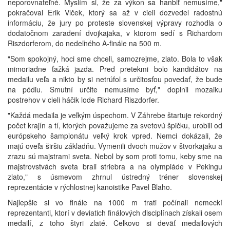
neporovnateľné. Myslím si, že za výkon sa hanbiť nemusíme,"
pokračoval Erik Vlček, ktorý sa až v cieli dozvedel radostnú
informáciu, že jury po proteste slovenskej výpravy rozhodla o
dodatočnom zaradení dvojkajaka, v ktorom sedí s Richardom
Riszdorferom, do nedeľného A-finále na 500 m.
"Som spokojný, hoci sme chceli, samozrejme, zlato. Bola to však
mimoriadne ťažká jazda. Pred pretekmi bolo kandidátov na
medailu veľa a nikto by si netrúfol s určitosťou povedať, že bude
na pódiu. Smutní určite nemusíme byť," doplnil mozaiku
postrehov v cieli háčik lode Richard Riszdorfer.
"Každá medaila je veľkým úspechom. V Záhrebe štartuje rekordný
počet krajín a tí, ktorých považujeme za svetovú špičku, urobili od
európskeho šampionátu veľký krok vpred. Nemci dokázali, že
majú oveľa širšiu základňu. Vymenili dvoch mužov v štvorkajaku a
zrazu sú majstrami sveta. Nebol by som proti tomu, keby sme na
majstrovstvách sveta brali striebra a na olympiáde v Pekingu
zlato," s úsmevom zhrnul ústredný tréner slovenskej
reprezentácie v rýchlostnej kanoistike Pavel Blaho.
Najlepšie si vo finále na 1000 m trati počínali nemeckí
reprezentanti, ktorí v deviatich finálových disciplínach získali osem
medailí, z toho štyri zlaté. Celkovo si deväť medailových