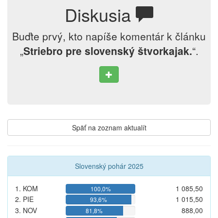
Diskusia
Buďte prvý, kto napíše komentár k článku
„
Striebro pre slovenský štvorkajak.
“.
Späť na zoznam aktualít
Slovenský pohár 2025
1. KOM
1 085,50
100,0%
2. PIE
1 015,50
93,6%
3. NOV
888,00
81,8%