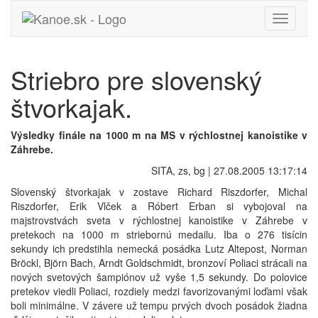
Toggle
navigati
Striebro pre slovenský
štvorkajak.
Výsledky finále na 1000 m na MS v rýchlostnej kanoistike v
Záhrebe.
SITA, zs, bg | 27.08.2005 13:17:14
Slovenský štvorkajak v zostave Richard Riszdorfer, Michal
Riszdorfer, Erik Vlček a Róbert Erban si vybojoval na
majstrovstvách sveta v rýchlostnej kanoistike v Záhrebe v
pretekoch na 1000 m striebornú medailu. Iba o 276 tisícin
sekundy ich predstihla nemecká posádka Lutz Altepost, Norman
Bröckl, Björn Bach, Arndt Goldschmidt, bronzoví Poliaci strácali na
nových svetových šampiónov už vyše 1,5 sekundy. Do polovice
pretekov viedli Poliaci, rozdiely medzi favorizovanými loďami však
boli minimálne. V závere už tempu prvých dvoch posádok žiadna