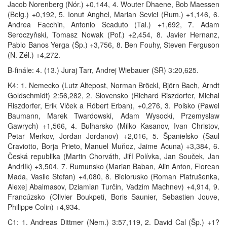
Jacob Norenberg (Nór.) +0,144, 4. Wouter Dhaene, Bob Maessen
(Belg.) +0,192, 5. Ionut Anghel, Marian Sevici (Rum.) +1,146, 6.
Andrea Facchin, Antonio Scaduto (Tal.) +1,692, 7. Adam
Seroczyňski, Tomasz Nowak (Poľ.) +2,454, 8. Javier Hernanz,
Pablo Banos Yerga (Šp.) +3,756, 8. Ben Fouhy, Steven Ferguson
(N. Zél.) +4,272.
B-finále: 4. (13.) Juraj Tarr, Andrej Wiebauer (SR) 3:20,625.
K4: 1. Nemecko (Lutz Altepost, Norman Bröckl, Björn Bach, Arndt
Goldschmidt) 2:56,282, 2. Slovensko (Richard Riszdorfer, Michal
Riszdorfer, Erik Vlček a Róbert Erban), +0,276, 3. Poľsko (Pawel
Baumann, Marek Twardowski, Adam Wysocki, Przemyslaw
Gawrych) +1,566, 4. Bulharsko (Milko Kasanov, Ivan Christov,
Petar Merkov, Jordan Jordanov) +2,016, 5. Španielsko (Saul
Craviotto, Borja Prieto, Manuel Muňoz, Jaime Acuna) +3,384, 6.
Česká republika (Martin Chorváth, Jiří Polívka, Jan Souček, Jan
Andrlík) +3,504, 7. Rumunsko (Marian Baban, Alin Anton, Florean
Mada, Vasile Stefan) +4,080, 8. Bielorusko (Roman Piatrušenka,
Alexej Abalmasov, Dziamian Turčin, Vadzim Machnev) +4,914, 9.
Francúzsko (Olivier Boukpeti, Boris Saunier, Sebastien Jouve,
Philippe Colin) +4,934.
C1: 1. Andreas Dittmer (Nem.) 3:57,119, 2. David Cal (Šp.) +1?