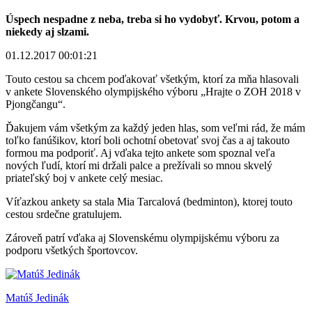
Úspech nespadne z neba, treba si ho vydobyť. Krvou, potom a
niekedy aj slzami.
01.12.2017 00:01:21
Touto cestou sa chcem poďakovať všetkým, ktorí za mňa hlasovali
v ankete Slovenského olympijského výboru „Hrajte o ZOH 2018 v
Pjongčangu“.
Ďakujem vám všetkým za každý jeden hlas, som veľmi rád, že mám
toľko fanúšikov, ktorí boli ochotní obetovať svoj čas a aj takouto
formou ma podporiť. Aj vďaka tejto ankete som spoznal veľa
nových ľudí, ktorí mi držali palce a prežívali so mnou skvelý
priateľský boj v ankete celý mesiac.
Víťazkou ankety sa stala Mia Tarcalová (bedminton), ktorej touto
cestou srdečne gratulujem.
Zároveň patrí vďaka aj Slovenskému olympijskému výboru za
podporu všetkých športovcov.
Matúš Jedinák