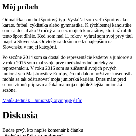
Môj príbeh
Odmalička som bol športový typ. Vyskúšal som veľa športov ako
karate, futbal, cyklistika alebo gymnastika. K rýchlostnej kanoistike
som sa dostal ako 9 ročný a to cez mojich kamarátov, ktorí už robili
tento šport dlhšie. Keď som mal 11 rokov, vyhral som svoj prvý titul
majstra Slovenska. Odvtedy sa držím medzi najlepšími na
Slovensku v mojej kategórii.
Po sezóne 2014 som sa dostal do reprezentácie kadetov a juniorov a
v roku 2015 som mal svoje prvé medzinárodné preteky za
reprezentáciu. V roku 2016 som sa zúčastnil svojich prvých
juniorských Majstrovstiev Európy, čo mi dalo množstvo skúseností a
mohla sa tak odštartovať moja juniorská kariéra. Dnes mám pred
sebou zimnú prípravu a čaká ma moja najdôležitejšia juniorská
sezóna.
Matúš Jedinák - Juniorský olympijský tím
Diskusia
Buďte prvý, kto napíše komentár k článku
„
Srdečná vďaka za podporu
“.