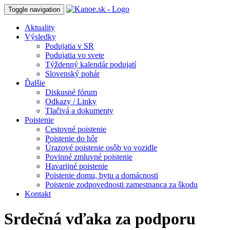
Toggle navigation
Aktuality
Výsledky
Podujatia v SR
Podujatia vo svete
Týždenný kalendár podujatí
Slovenský pohár
Ďalšie
Diskusné fórum
Odkazy / Linky
Tlačivá a dokumenty
Poistenie
Cestovné poistenie
Poistenie do hôr
Úrazové poistenie osôb vo vozidle
Povinné zmluvné poistenie
Havarijné poistenie
Poistenie domu, bytu a domácnosti
Poistenie zodpovednosti zamestnanca za škodu
Kontakt
Srdečná vďaka za podporu