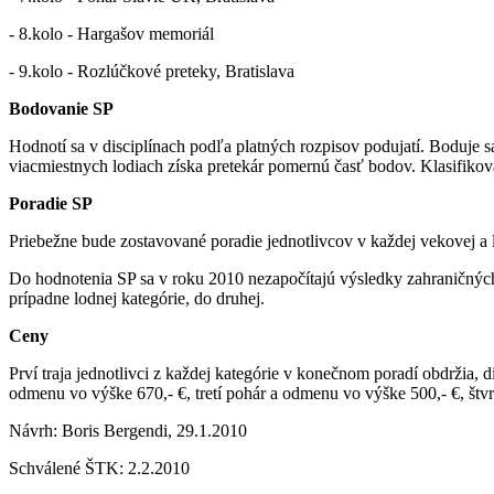
- 8.kolo - Hargašov memoriál
- 9.kolo - Rozlúčkové preteky, Bratislava
Bodovanie SP
Hodnotí sa v disciplínach podľa platných rozpisov podujatí. Boduje sa
viacmiestnych lodiach získa pretekár pomernú časť bodov. Klasifikova
Poradie SP
Priebežne bude zostavované poradie jednotlivcov v každej vekovej a l
Do hodnotenia SP sa v roku 2010 nezapočítajú výsledky zahraničných
prípadne lodnej kategórie, do druhej.
Ceny
Prví traja jednotlivci z každej kategórie v konečnom poradí obdržia
odmenu vo výške 670,- €, tretí pohár a odmenu vo výške 500,- €, štvrt
Návrh: Boris Bergendi, 29.1.2010
Schválené ŠTK: 2.2.2010