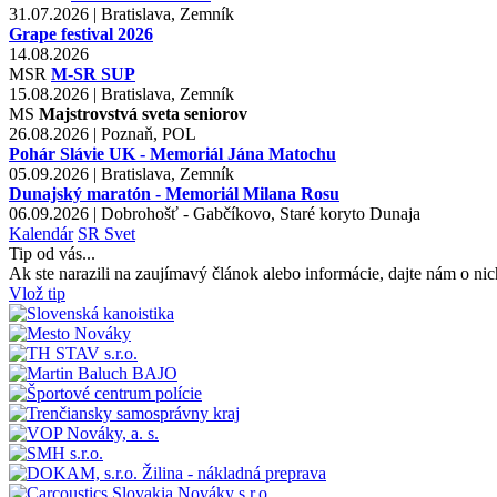
31.07.2026 | Bratislava, Zemník
Grape festival 2026
14.08.2026
MSR
M-SR SUP
15.08.2026 | Bratislava, Zemník
MS
Majstrovstvá sveta seniorov
26.08.2026 | Poznaň, POL
Pohár Slávie UK - Memoriál Jána Matochu
05.09.2026 | Bratislava, Zemník
Dunajský maratón - Memoriál Milana Rosu
06.09.2026 | Dobrohošť - Gabčíkovo, Staré koryto Dunaja
Kalendár
SR
Svet
Tip od vás...
Ak ste narazili na zaujímavý článok alebo informácie, dajte nám o nic
Vlož tip