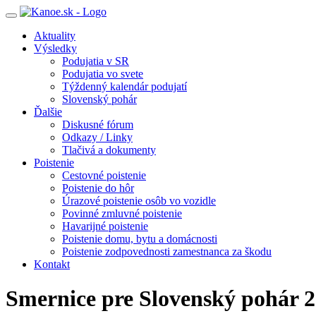
Toggle
navigation
Aktuality
Výsledky
Podujatia v SR
Podujatia vo svete
Týždenný kalendár podujatí
Slovenský pohár
Ďalšie
Diskusné fórum
Odkazy / Linky
Tlačivá a dokumenty
Poistenie
Cestovné poistenie
Poistenie do hôr
Úrazové poistenie osôb vo vozidle
Povinné zmluvné poistenie
Havarijné poistenie
Poistenie domu, bytu a domácnosti
Poistenie zodpovednosti zamestnanca za škodu
Kontakt
Smernice pre Slovenský pohár 