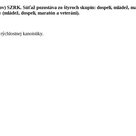
ov) SZRK. Súťaž pozostáva zo štyroch skupín: dospelí, mládež, ma
 (mládež, dospelí, maratón a veteráni).
rýchlostnej kanoistiky.