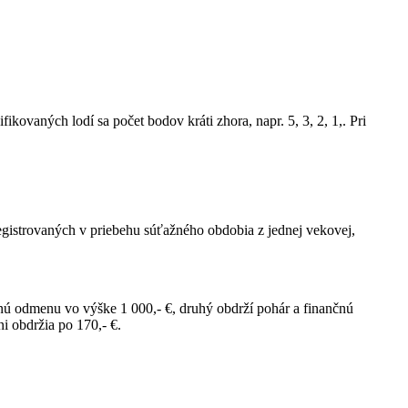
kovaných lodí sa počet bodov kráti zhora, napr. 5, 3, 2, 1,. Pri
egistrovaných v priebehu súťažného obdobia z jednej vekovej,
čnú odmenu vo výške 1 000,- €, druhý obdrží pohár a finančnú
i obdržia po 170,- €.