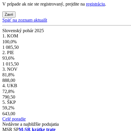
V prípade ak nie ste registrovaný, prejdite na
registráciu
.
Zavri
Späť na zoznam aktualít
Slovenský pohár 2025
1. KOM
100,0%
1 085,50
2. PIE
93,6%
1 015,50
3. NOV
81,8%
888,00
4. UKB
72,8%
790,50
5. ŠKP
59,2%
643,00
Celé poradie
Nedávne a najbližšie podujatia
MSR
SP
M-SR krátke trate