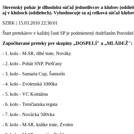
Slovenský pohár je dlhodobá súťaž jednotlivcov a klubov (oddiel
aj v kluboch (oddieloch). Vyhodnocuje sa aj celková súťaž klubov
SZRK | 15.03.2010 22:36:01
Štart pretekárov v každej časti SP je podmienený dodržaním Pravidiel 
Započítavané preteky pre skupiny „DOSPELÍ" a „MLÁDEŽ":
- 1. kolo - M-SR, dlhé trate, Nováky
- 2. kolo - Pohár SNP, Piešťany
- 3. kolo - Samaria Cup, Šamorín
- 4. kolo - Zvolenská 1000ka
- 5. kolo - VC Komárna
- 6. kolo - Trenčianska regata
- 7. kolo - Novácka 500vka
- 8. kolo - M-SR, krátke trate, Zvolen