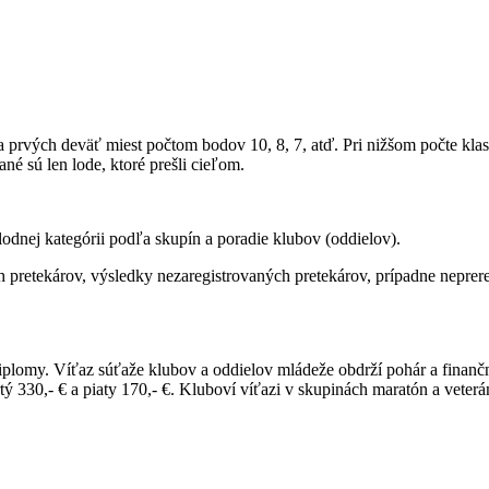
 prvých deväť miest počtom bodov 10, 8, 7, atď. Pri nižšom počte klasifi
né sú len lode, ktoré prešli cieľom.
odnej kategórii podľa skupín a poradie klubov (oddielov).
 pretekárov, výsledky nezaregistrovaných pretekárov, prípadne neprer
, diplomy. Víťaz súťaže klubov a oddielov mládeže obdrží pohár a finan
ý 330,- € a piaty 170,- €. Kluboví víťazi v skupinách maratón a veterán