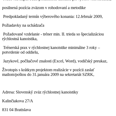
posilnená pozícia zväzom v rohodovaní a metodike
­ Predpokladaný termín výberového konania: 12.február 2009,
Požiadavky na uchádzača
­ Požadované vzdelanie - tréner min. II. trieda so špecializáciou
rýchlostná kanoistika,
­ Trénerská prax v rýchlostnej kanoistike minimálne 3 roky –
potvrdenie od oddielu,
­ Jazykové, počítačové znalosti (Excel, Word), vodičský preukaz,
Životopis s krátkym projektom realizácie v pozícii zaslať
mailom/poštou do 31.januára 2009 na sekretariát SZRK,
Adresa: Slovenský zväz rýchlostnej kanoistiky
Kalinčiakova 27/A
831 04 Bratislava