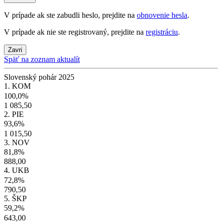
V prípade ak ste zabudli heslo, prejdite na
obnovenie hesla
.
V prípade ak nie ste registrovaný, prejdite na
registráciu
.
Zavri
Späť na zoznam aktualít
Slovenský pohár 2025
1. KOM
100,0%
1 085,50
2. PIE
93,6%
1 015,50
3. NOV
81,8%
888,00
4. UKB
72,8%
790,50
5. ŠKP
59,2%
643,00