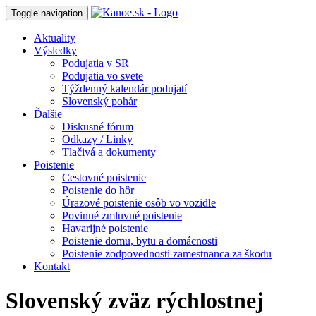
Toggle navigation
Aktuality
Výsledky
Podujatia v SR
Podujatia vo svete
Týždenný kalendár podujatí
Slovenský pohár
Ďalšie
Diskusné fórum
Odkazy / Linky
Tlačivá a dokumenty
Poistenie
Cestovné poistenie
Poistenie do hôr
Úrazové poistenie osôb vo vozidle
Povinné zmluvné poistenie
Havarijné poistenie
Poistenie domu, bytu a domácnosti
Poistenie zodpovednosti zamestnanca za škodu
Kontakt
Slovenský zväz rýchlostnej