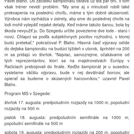
Pavel Blaho. Do začiatku šampionátu ostáva už iba pár dní, v tom
však tréner nevidí problém. "My sme aj v minulosti robili také
prekvapenia na poslednú chvíľu, máme s tým dobré skúsenosti.
Výrobca nám vychádza v ústrety, aby sme do poslednej chvíle na
lodi mohli vylepšiť nejaké detaily. Keď máme takúto šancu, bola by
škoda nevyužiť ju. Do Szegedu určite povezieme dve lode - starú i
novú. Chlapci sa podľa subjektívnych pocitov rozhodnú, v ktorej
budú pretekať," pokračoval P. Blaho. Hlavná časť výpravy odíde
do dejiska šampionátu na budúci týždeň v utorok, šprintéri na 200
m sa pridajú vo štvrtok. "Najviac, samozrejme, očakávame od
tých reprezentantov, ktorí sa na majstrovstvách Európy v
Račiciach prebojovali do finále. Keďže šampionát je u susedov,
vysielame väčšiu výpravu, bude v nej devätnásť borcov, ale
opierať sa budeme o skúsených harcovníkov," uzavrel Pavel
Blaho.
Program MS v Szegede:
štvrtok 17. augusta: predpoludním rozjazdy na 1000 m, popoludní
rozjazdy na 500 m
piatok 18. augusta: predpoludním semifinále na 1000 m,
popoludní semifinále na 500 m
sobota 19. augusta: predpoludním rozjazdy na 200 m, popoludní