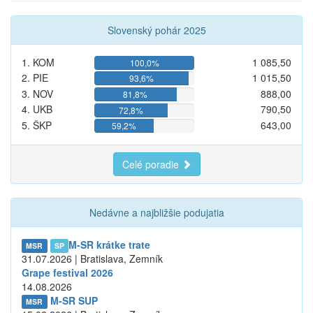
Slovenský pohár 2025
1. KOM
1 085,50
100,0%
2. PIE
1 015,50
93,6%
3. NOV
888,00
81,8%
4. UKB
790,50
72,8%
5. ŠKP
643,00
59,2%
Celé poradie
Nedávne a najbližšie podujatia
M-SR krátke trate
MSR
SP
31.07.2026 | Bratislava, Zemník
Grape festival 2026
14.08.2026
M-SR SUP
MSR