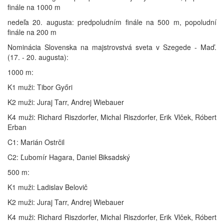
finále na 1000 m
nedeľa 20. augusta: predpoludním finále na 500 m, popoludní
finále na 200 m
Nominácia Slovenska na majstrovstvá sveta v Szegede - Maď.
(17. - 20. augusta):
1000 m:
K1 muži: Tibor Győri
K2 muži: Juraj Tarr, Andrej Wiebauer
K4 muži: Richard Riszdorfer, Michal Riszdorfer, Erik Vlček, Róbert
Erban
C1: Marián Ostrčil
C2: Ľubomír Hagara, Daniel Biksadský
500 m:
K1 muži: Ladislav Belovič
K2 muži: Juraj Tarr, Andrej Wiebauer
K4 muži: Richard Riszdorfer, Michal Riszdorfer, Erik Vlček, Róbert