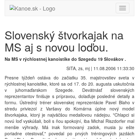
Toggle
navigati
Slovenský štvorkajak na
MS aj s novou loďou.
Na MS v rýchlostnej kanoistike do Szegedu 19 Slovákov .
SITA, zs, mj | 11.08.2006 11:33:30
Presne týždeň ostáva do začiatku 35. majstrovstiev sveta v
rýchlostnej kanoistike, ktoré sa od 17. do 20. augusta uskutočnia
v juhomaďarskom Szegede. Devätnásť slovenských
reprezentantov finišuje s prípravou, dolaďuje posledné detaily a
formu. Ústredný tréner slovenskej reprezentácie Pavel Blaho v
stredu priviezol z Varšavy do Komárna úplne nový model
štvorkajaka, ktorý je najväčšou medailovou nádejou. "Chlapci si
novú loď vyskúšali, boli s ňou spokojní, iba Michal Riszdorfer mal
menšie výhrady. Má inak formovaný zadok, musia ju ešte
poriadne otestovať," povedal po prvých tréningových jazdách