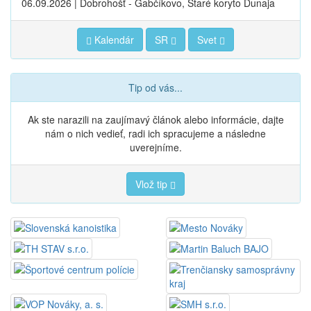
06.09.2026 | Dobrohošť - Gabčíkovo, Staré koryto Dunaja
Kalendár
SR
Svet
Tip od vás...
Ak ste narazili na zaujímavý článok alebo informácie, dajte
nám o nich vedieť, radi ich spracujeme a následne
uverejníme.
Vlož tip