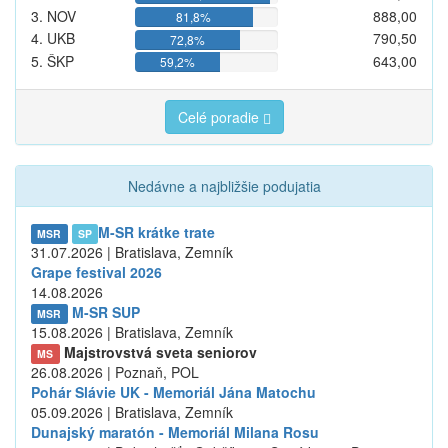
3. NOV
888,00
81,8%
4. UKB
790,50
72,8%
5. ŠKP
643,00
59,2%
Celé poradie
Nedávne a najbližšie podujatia
M-SR krátke trate
MSR
SP
31.07.2026 | Bratislava, Zemník
Grape festival 2026
14.08.2026
M-SR SUP
MSR
15.08.2026 | Bratislava, Zemník
Majstrovstvá sveta seniorov
MS
26.08.2026 | Poznaň, POL
Pohár Slávie UK - Memoriál Jána Matochu
05.09.2026 | Bratislava, Zemník
Dunajský maratón - Memoriál Milana Rosu