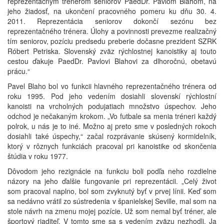
reprezentačným trénerom seniorov PaedDr. Pavlom Blahom, na
jeho žiadosť, na ukončení pracovného pomeru ku dňu 30. 4.
2011. Reprezentácia seniorov dokončí sezónu bez
reprezentačného trénera. Úlohy a povinnosti prevezme realizačný
tím seniorov, pozíciu predsedu preberie dočasne prezident SZRK
Róbert Petriska. Slovenský zväz rýchlostnej kanoistiky aj touto
cestou ďakuje PaedDr. Pavlovi Blahovi za dlhoročnú, obetavú
prácu.“
Pavel Blaho bol vo funkcii hlavného reprezentačného trénera od
roku 1995. Pod jeho vedením dosiahli slovenskí rýchlostní
kanoisti na vrcholných podujatiach množstvo úspechov. Jeho
odchod je nečakaným krokom. „Vo futbale sa menia tréneri každý
polrok, u nás je to iné. Možno aj preto sme v posledných rokoch
dosiahli také úspechy,“ začal rozprávanie skúsený kormidelník,
ktorý v rôznych funkciách pracoval pri kanoistike od skončenia
štúdia v roku 1977.
Dôvodom jeho rezignácie na funkciu boli podľa neho rozdielne
názory na jeho ďalšie fungovanie pri reprezentácii. „Celý život
som pracoval naplno, bol som zvyknutý byť v prvej línii. Keď som
sa nedávno vrátil zo sústredenia v španielskej Seville, mal som na
stole návrh na zmenu mojej pozície. Už som nemal byť tréner, ale
športový riaditeľ. V tomto sme sa s vedením zväzu nezhodli. Ja