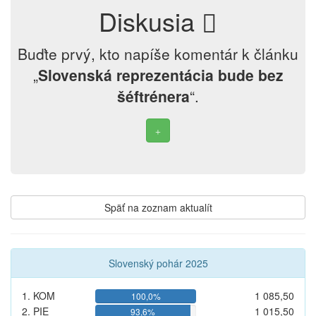
Diskusia
Buďte prvý, kto napíše komentár k článku
„
Slovenská reprezentácia bude bez
šéftrénera
“.
Späť na zoznam aktualít
Slovenský pohár 2025
1. KOM
1 085,50
100,0%
2. PIE
1 015,50
93,6%