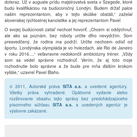
doteraz. Už v auguste prídu majstrovstvá sveta v Szegede, ktoré
budú kvalifikáciou na budúcoročný Londýn. Budem držať palce
našim reprezentantom, aby v tejto skúške obstáli,“ zaželal
slovenskej rýchlostnej kanoistike a jej reprezentantom Pavel
O svojej budúcnosti zatiaľ nechcel hovoriť. „Chcem si oddýchnuť,
ale ako sa poznám, bez roboty určite dlho nevydržím. Som
presvedčený, že rodina ma podrží. Určite nechcem odísť od
športu. Londýnska olympiáda je vo hviezdach, ale Rio de Janeiro
v roku 2016...,“ veľavravne nedokončil ambiciózny tréner. „Vždy
som sa vedel správne rozhodnúť. Verím, že aj toto moje
rozhodnutie bolo správne a že bude pre mňa ďalším krokom
vyššie,“ uzavrel Pavel Blaho.
© 2011, Autorské práva
SITA a.s.
a uvedené agentúry.
Všetky práva vyhradené. Opätovné vydanie alebo
rozširovanie obsahu tejto správy bez predchádzajúceho
písomného súhlasu
SITA a.s.
a uvedených agentúr je
výslovne zakázané.