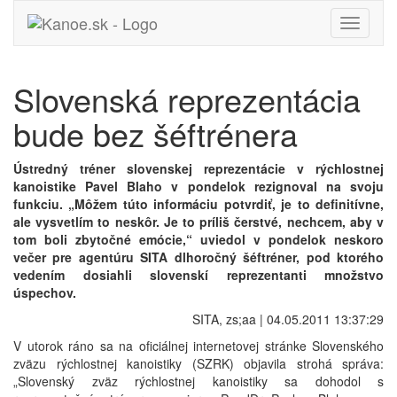
Toggle
navigati
Slovenská reprezentácia
bude bez šéftrénera
Ústredný tréner slovenskej reprezentácie v rýchlostnej
kanoistike Pavel Blaho v pondelok rezignoval na svoju
funkciu. „Môžem túto informáciu potvrdiť, je to definitívne,
ale vysvetlím to neskôr. Je to príliš čerstvé, nechcem, aby v
tom boli zbytočné emócie,“ uviedol v pondelok neskoro
večer pre agentúru SITA dlhoročný šéftréner, pod ktorého
vedením dosiahli slovenskí reprezentanti množstvo
úspechov.
SITA, zs;aa | 04.05.2011 13:37:29
V utorok ráno sa na oficiálnej internetovej stránke Slovenského
zväzu rýchlostnej kanoistiky (SZRK) objavila strohá správa:
„Slovenský zväz rýchlostnej kanoistiky sa dohodol s