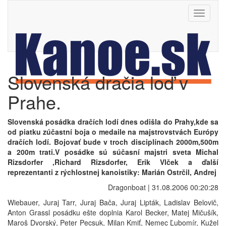
Toggle
navigati
Slovenská dračia loď v
Prahe.
Slovenská posádka dračích lodí dnes odišla do Prahy,kde sa
od piatku zúčastní boja o medaile na majstrovstvách Európy
dračích lodí. Bojovať bude v troch disciplínach 2000m,500m
a 200m trati.V posádke sú súčasní majstri sveta Michal
Rizsdorfer ,Richard Rizsdorfer, Erik Vlček a ďalší
reprezentanti z rýchlostnej kanoistiky: Marián Ostrčil, Andrej
Dragonboat | 31.08.2006 00:20:28
Wiebauer, Juraj Tarr, Juraj Bača, Juraj Lipták, Ladislav Belovič,
Anton Grassl posádku ešte doplnia Karol Becker, Matej Mičušík,
Maroš Dvorský, Peter Pecsuk, Milan Kmiť, Nemec Ľubomír, Kužel