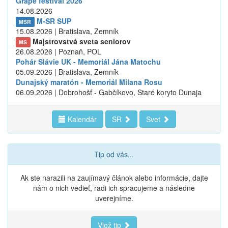
Grape festival 2026
14.08.2026
M-SR SUP
MSR
15.08.2026 | Bratislava, Zemník
Majstrovstvá sveta seniorov
MS
26.08.2026 | Poznaň, POL
Pohár Slávie UK - Memoriál Jána Matochu
05.09.2026 | Bratislava, Zemník
Dunajský maratón - Memoriál Milana Rosu
06.09.2026 | Dobrohošť - Gabčíkovo, Staré koryto Dunaja
Kalendár
SR
Svet
Tip od vás...
Ak ste narazili na zaujímavý článok alebo informácie, dajte
nám o nich vedieť, radi ich spracujeme a následne
uverejníme.
Vlož tip