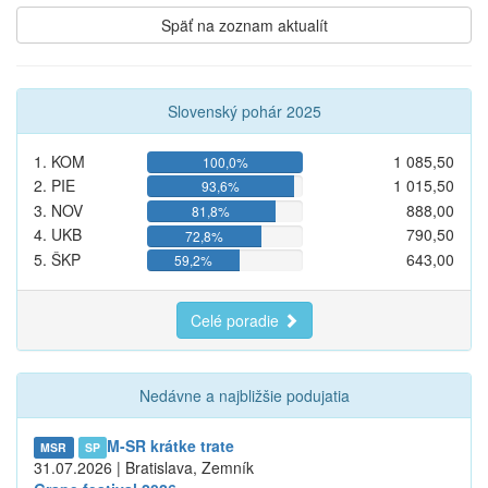
Späť na zoznam aktualít
Slovenský pohár 2025
1. KOM
1 085,50
100,0%
2. PIE
1 015,50
93,6%
3. NOV
888,00
81,8%
4. UKB
790,50
72,8%
5. ŠKP
643,00
59,2%
Celé poradie
Nedávne a najbližšie podujatia
M-SR krátke trate
MSR
SP
31.07.2026 | Bratislava, Zemník