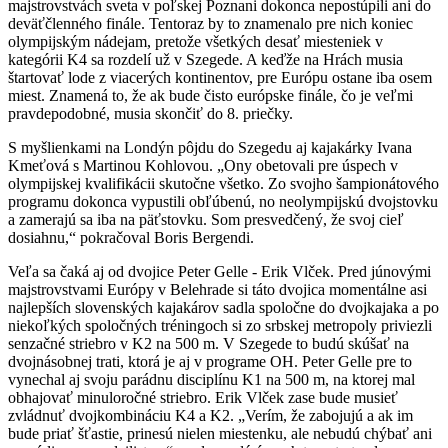
majstrovstvách sveta v poľskej Poznani dokonca nepostúpili ani do
deväťčlenného finále. Tentoraz by to znamenalo pre nich koniec
olympijským nádejam, pretože všetkých desať miesteniek v
kategórii K4 sa rozdelí už v Szegede. A keďže na Hrách musia
štartovať lode z viacerých kontinentov, pre Európu ostane iba osem
miest. Znamená to, že ak bude čisto európske finále, čo je veľmi
pravdepodobné, musia skončiť do 8. priečky.
S myšlienkami na Londýn pôjdu do Szegedu aj kajakárky Ivana
Kmeťová s Martinou Kohlovou. „Ony obetovali pre úspech v
olympijskej kvalifikácii skutočne všetko. Zo svojho šampionátového
programu dokonca vypustili obľúbenú, no neolympijskú dvojstovku
a zamerajú sa iba na päťstovku. Som presvedčený, že svoj cieľ
dosiahnu,“ pokračoval Boris Bergendi.
Veľa sa čaká aj od dvojice Peter Gelle - Erik Vlček. Pred júnovými
majstrovstvami Európy v Belehrade si táto dvojica momentálne asi
najlepších slovenských kajakárov sadla spoločne do dvojkajaka a po
niekoľkých spoločných tréningoch si zo srbskej metropoly priviezli
senzačné striebro v K2 na 500 m. V Szegede to budú skúšať na
dvojnásobnej trati, ktorá je aj v programe OH. Peter Gelle pre to
vynechal aj svoju parádnu disciplínu K1 na 500 m, na ktorej mal
obhajovať minuloročné striebro. Erik Vlček zase bude musieť
zvládnuť dvojkombináciu K4 a K2. „Verím, že zabojujú a ak im
bude priať šťastie, prinesú nielen miestenku, ale nebudú chýbať ani