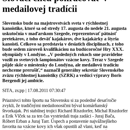
medailovej tradícii
Slovensko bude na majstrovstvách sveta v rýchlostnej
kanoistike, ktoré sa od stredy 17. augusta do nedele 21. augusta
uskutočnia v maďarskom Szegede, reprezentovať pätnásť
pretekárov, z toho deväť kajakárov, dve kajakárky a štyria
kanoisti. Celkovo sa predstavia v desiatich disciplínach, z toho
bude sedem zároveň kvalifikáciou na budúcoročné Hry XXX.
olympiády v Londýne. „V posledných rokoch sme pravidelne
vozili zo svetových šampionátov vzácne kovy. Teraz v Szegede
pôjde skôr o miestenky do Londýna, ale medailovú tradíciu
nechceme prerušiť,“ naznačil generálny sekretár Slovenského
zväzu rýchlostnej kanoistiky (SZRK) a vedúci výpravy Boris
Bergendi jej ambície.
SITA, zs;pp | 17.08.2011 07:30:47
Priaznivci tohto športu na Slovensku si za posledné desaťročie
zvykli, že tradičnými medailonosičmi býval komárňanský
štvorkajak. Pri stabilnej trojici Richard Riszdorfer, Michal Riszdorfer
a Erik Vlček sa za ten čas vystriedali traja zadáci - Juraj Bača,
Róbert Erban a Juraj Tarr. Úspech a postavenie najvážnejšieho
favorita na vzácne kovy ich však opustili až vlani, keď na