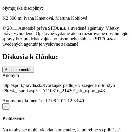
olympijské disciplíny:
K2 500 m: Ivana Kmeťová, Martina Kohlová
© 2011, Autorské práva
SITA a.s.
a uvedené agentúry. Všetky
práva vyhradené. Opätovné vydanie alebo rozširovanie obsahu tejto
správy bez predchádzajúceho písomného súhlasu
SITA a.s.
a
uvedených agentúr je výslovne zakázané.
Diskusia k článku:
Pridaj komentár
Anonym
http://sport.pravda.sk/stvorkajak-padluje-v-szegede-o-londyn-
d8t-/sk_rsport.asp?c=A110816_214201_sk_rsport_p43
Anonymný komentár | 17.08.2011 12:33:40
×
Prihlásenie
Na to aby ste mohli vkladať komentáre, je potrebné sa prihlásiť.