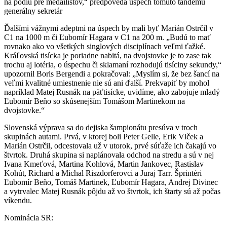
na pódiu pre medailistov,“ predpovedá úspech tomuto tandemu
generálny sekretár
Ďalšími vážnymi adeptmi na úspech by mali byť Marián Ostrčil v
C1 na 1000 m či Ľubomír Hagara v C1 na 200 m. „Budú to mať
rovnako ako vo všetkých singlových disciplínach veľmi ťažké.
Kráľovská tisícka je poriadne nabitá, na dvojstovke je to zase tak
trochu aj lotéria, o úspechu či sklamaní rozhodujú tisíciny sekundy,“
upozornil Boris Bergendi a pokračoval: „Myslím si, že bez šancí na
veľmi kvalitné umiestnenie nie sú ani ďalší. Prekvapiť by mohol
napríklad Matej Rusnák na päťtisícke, uvidíme, ako zabojuje mladý
Ľubomír Beňo so skúsenejším Tomášom Martinekom na
dvojstovke.“
Slovenská výprava sa do dejiska šampionátu presúva v troch
skupinách autami. Prvá, v ktorej boli Peter Gelle, Erik Vlček a
Marián Ostrčil, odcestovala už v utorok, prvé súťaže ich čakajú vo
štvrtok. Druhá skupina si naplánovala odchod na stredu a sú v nej
Ivana Kmeťová, Martina Kohlová, Martin Jankovec, Rastislav
Kohút, Richard a Michal Riszdorferovci a Juraj Tarr. Šprintéri
Ľubomír Beňo, Tomáš Martinek, Ľubomír Hagara, Andrej Divinec
a vytrvalec Matej Rusnák pôjdu až vo štvrtok, ich štarty sú až počas
víkendu.
Nominácia SR: