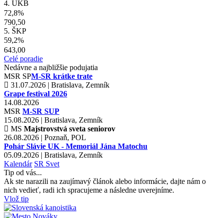
4. UKB
72,8%
790,50
5. ŠKP
59,2%
643,00
Celé poradie
Nedávne a najbližšie podujatia
MSR
SP
M-SR krátke trate
31.07.2026 | Bratislava, Zemník
Grape festival 2026
14.08.2026
MSR
M-SR SUP
15.08.2026 | Bratislava, Zemník
MS
Majstrovstvá sveta seniorov
26.08.2026 | Poznaň, POL
Pohár Slávie UK - Memoriál Jána Matochu
05.09.2026 | Bratislava, Zemník
Kalendár
SR
Svet
Tip od vás...
Ak ste narazili na zaujímavý článok alebo informácie, dajte nám o
nich vedieť, radi ich spracujeme a následne uverejníme.
Vlož tip