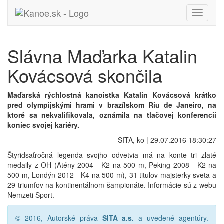
Toggle
navigati
Slávna Maďarka Katalin
Kovácsová skončila
Maďarská rýchlostná kanoistka Katalin Kovácsová krátko
pred olympijskými hrami v brazílskom Riu de Janeiro, na
ktoré sa nekvalifikovala, oznámila na tlačovej konferencii
koniec svojej kariéry.
SITA, ko | 29.07.2016 18:30:27
Štyridsaťročná legenda svojho odvetvia má na konte tri zlaté
medaily z OH (Atény 2004 - K2 na 500 m, Peking 2008 - K2 na
500 m, Londýn 2012 - K4 na 500 m), 31 titulov majsterky sveta a
29 triumfov na kontinentálnom šampionáte. Informácie sú z webu
Nemzeti Sport.
© 2016, Autorské práva
SITA a.s.
a uvedené agentúry.