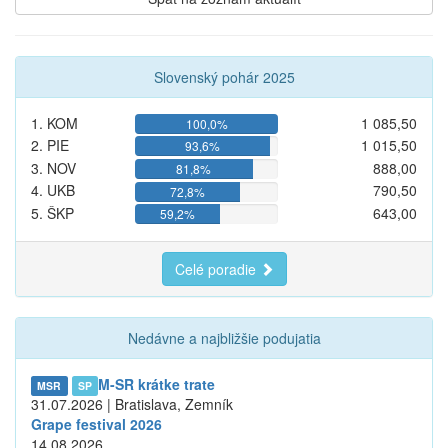
Slovenský pohár 2025
1. KOM
1 085,50
100,0%
2. PIE
1 015,50
93,6%
3. NOV
888,00
81,8%
4. UKB
790,50
72,8%
5. ŠKP
643,00
59,2%
Celé poradie
Nedávne a najbližšie podujatia
M-SR krátke trate
MSR
SP
31.07.2026 | Bratislava, Zemník
Grape festival 2026
14.08.2026