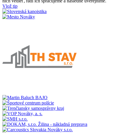
nich vedieť, radi ich spracujeme a následne uverejníme.
Vlož tip