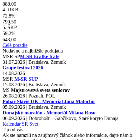
888,00
4. UKB
72,8%
790,50
5. ŠKP
59,2%
643,00
Celé poradie
Nedávne a najbližšie podujatia
MSR
SP
M-SR krátke trate
31.07.2026 | Bratislava, Zemník
Grape festival 2026
14.08.2026
MSR
M-SR SUP
15.08.2026 | Bratislava, Zemník
MS
Majstrovstvá sveta seniorov
26.08.2026 | Poznaň, POL
Pohár Slávie UK - Memoriál Jána Matochu
05.09.2026 | Bratislava, Zemník
Dunajský maratón - Memoriál Milana Rosu
06.09.2026 | Dobrohošť - Gabčíkovo, Staré koryto Dunaja
Kalendár
SR
Svet
Tip od vás...
Ak ste narazili na zaujímavý článok alebo informácie, dajte nám o