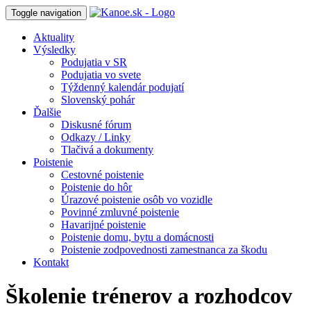
Toggle navigation
Aktuality
Výsledky
Podujatia v SR
Podujatia vo svete
Týždenný kalendár podujatí
Slovenský pohár
Ďalšie
Diskusné fórum
Odkazy / Linky
Tlačivá a dokumenty
Poistenie
Cestovné poistenie
Poistenie do hôr
Úrazové poistenie osôb vo vozidle
Povinné zmluvné poistenie
Havarijné poistenie
Poistenie domu, bytu a domácnosti
Poistenie zodpovednosti zamestnanca za škodu
Kontakt
Školenie trénerov a rozhodcov