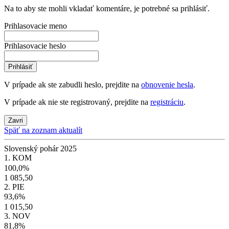
Na to aby ste mohli vkladať komentáre, je potrebné sa prihlásiť.
Prihlasovacie meno
Prihlasovacie heslo
Prihlásiť
V prípade ak ste zabudli heslo, prejdite na
obnovenie hesla
.
V prípade ak nie ste registrovaný, prejdite na
registráciu
.
Zavri
Späť na zoznam aktualít
Slovenský pohár 2025
1. KOM
100,0%
1 085,50
2. PIE
93,6%
1 015,50
3. NOV
81,8%