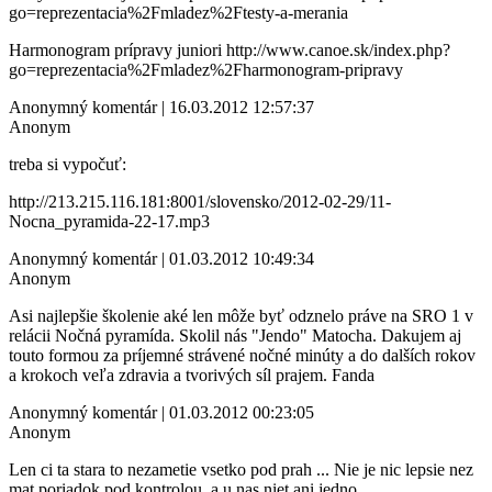
go=reprezentacia%2Fmladez%2Ftesty-a-merania
Harmonogram prípravy juniori http://www.canoe.sk/index.php?
go=reprezentacia%2Fmladez%2Fharmonogram-pripravy
Anonymný komentár | 16.03.2012 12:57:37
Anonym
treba si vypočuť:
http://213.215.116.181:8001/slovensko/2012-02-29/11-
Nocna_pyramida-22-17.mp3
Anonymný komentár | 01.03.2012 10:49:34
Anonym
Asi najlepšie školenie aké len môže byť odznelo práve na SRO 1 v
relácii Nočná pyramída. Skolil nás "Jendo" Matocha. Dakujem aj
touto formou za príjemné strávené nočné minúty a do dalších rokov
a krokoch veľa zdravia a tvorivých síl prajem. Fanda
Anonymný komentár | 01.03.2012 00:23:05
Anonym
Len ci ta stara to nezametie vsetko pod prah ... Nie je nic lepsie nez
mat poriadok pod kontrolou, a u nas niet ani jedno