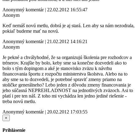
Anonymný komentár | 22.02.2012 16:55:47
Anonym
Keď nemáš novú metlu, dobrá je aj stará. Len aby sa nám nezodrala,
pokiaľ budeme mať na novú.
Anonymný komentár | 21.02.2012 14:16:21
Anonym
Je pekné a chvályhodné, že sa organizujú školenia pre rozhodcov a
trénerov. Krajšie by bolo, keby sme sa konečne dozvedeli ako to
bolo s tým dopingom a aké je stanovisko zväzu k návrhu
financovania športu z rozpočtu ministerstva školstva. Alebo na to
aby sme sa to dozvedeli, je potrebné spraviť zmeny priamo na
stoličke generálneho? Lebo jeden z dôvodu zmeny financovania je
jeho súčasná NEPREHLADNOST na jednotlivých zväzoch. Asi to
platí i pre ten náš. Z toho mi vychádza len jedno jediné riešenie -
treba novú metlu.
Anonymný komentár | 20.02.2012 17:03:55
×
Prihlásenie