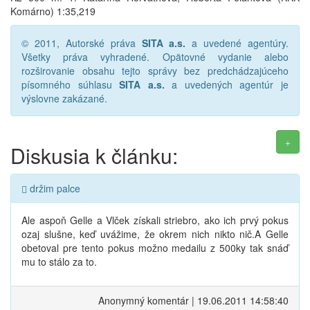
Komárno) 1:35,219
© 2011, Autorské práva
SITA a.s.
a uvedené agentúry.
Všetky práva vyhradené. Opätovné vydanie alebo
rozširovanie obsahu tejto správy bez predchádzajúceho
písomného súhlasu
SITA a.s.
a uvedených agentúr je
výslovne zakázané.
Diskusia k článku:
držim palce
Ale aspoň Gelle a Vlček získali striebro, ako ich prvý pokus
ozaj slušne, keď uvážime, že okrem nich nikto nič.A Gelle
obetoval pre tento pokus možno medailu z 500ky tak snáď
mu to stálo za to.
Anonymný komentár | 19.06.2011 14:58:40