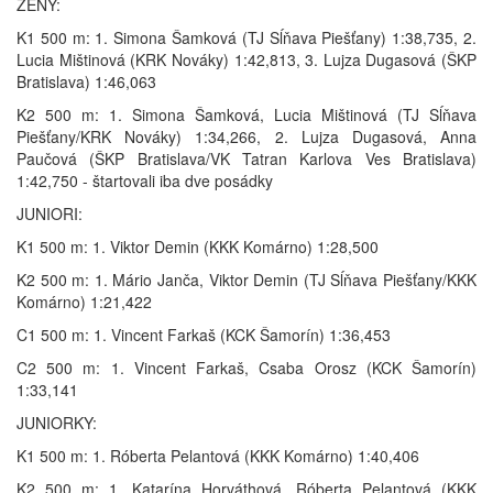
ŽENY:
K1 500 m: 1. Simona Šamková (TJ Sĺňava Piešťany) 1:38,735, 2.
Lucia Mištinová (KRK Nováky) 1:42,813, 3. Lujza Dugasová (ŠKP
Bratislava) 1:46,063
K2 500 m: 1. Simona Šamková, Lucia Mištinová (TJ Sĺňava
Piešťany/KRK Nováky) 1:34,266, 2. Lujza Dugasová, Anna
Paučová (ŠKP Bratislava/VK Tatran Karlova Ves Bratislava)
1:42,750 - štartovali iba dve posádky
JUNIORI:
K1 500 m: 1. Viktor Demin (KKK Komárno) 1:28,500
K2 500 m: 1. Mário Janča, Viktor Demin (TJ Sĺňava Piešťany/KKK
Komárno) 1:21,422
C1 500 m: 1. Vincent Farkaš (KCK Šamorín) 1:36,453
C2 500 m: 1. Vincent Farkaš, Csaba Orosz (KCK Šamorín)
1:33,141
JUNIORKY:
K1 500 m: 1. Róberta Pelantová (KKK Komárno) 1:40,406
K2 500 m: 1. Katarína Horváthová, Róberta Pelantová (KKK