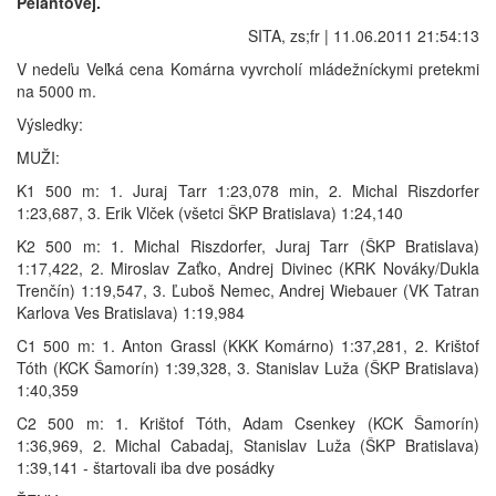
Pelantovej.
SITA, zs;fr | 11.06.2011 21:54:13
V nedeľu Veľká cena Komárna vyvrcholí mládežníckymi pretekmi
na 5000 m.
Výsledky:
MUŽI:
K1 500 m: 1. Juraj Tarr 1:23,078 min, 2. Michal Riszdorfer
1:23,687, 3. Erik Vlček (všetci ŠKP Bratislava) 1:24,140
K2 500 m: 1. Michal Riszdorfer, Juraj Tarr (ŠKP Bratislava)
1:17,422, 2. Miroslav Zaťko, Andrej Divinec (KRK Nováky/Dukla
Trenčín) 1:19,547, 3. Ľuboš Nemec, Andrej Wiebauer (VK Tatran
Karlova Ves Bratislava) 1:19,984
C1 500 m: 1. Anton Grassl (KKK Komárno) 1:37,281, 2. Krištof
Tóth (KCK Šamorín) 1:39,328, 3. Stanislav Luža (ŠKP Bratislava)
1:40,359
C2 500 m: 1. Krištof Tóth, Adam Csenkey (KCK Šamorín)
1:36,969, 2. Michal Cabadaj, Stanislav Luža (ŠKP Bratislava)
1:39,141 - štartovali iba dve posádky