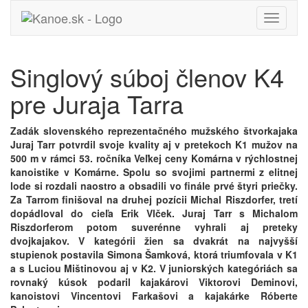
Toggle
navigati
Singlový súboj členov K4
pre Juraja Tarra
Zadák slovenského reprezentačného mužského štvorkajaka
Juraj Tarr potvrdil svoje kvality aj v pretekoch K1 mužov na
500 m v rámci 53. ročníka Veľkej ceny Komárna v rýchlostnej
kanoistike v Komárne. Spolu so svojimi partnermi z elitnej
lode si rozdali naostro a obsadili vo finále prvé štyri priečky.
Za Tarrom finišoval na druhej pozícii Michal Riszdorfer, tretí
dopádloval do cieľa Erik Vlček. Juraj Tarr s Michalom
Riszdorferom potom suverénne vyhrali aj preteky
dvojkajakov. V kategórii žien sa dvakrát na najvyšší
stupienok postavila Simona Šamková, ktorá triumfovala v K1
a s Luciou Mištinovou aj v K2. V juniorských kategóriách sa
rovnaký kúsok podaril kajakárovi Viktorovi Deminovi,
kanoistovi Vincentovi Farkašovi a kajakárke Róberte