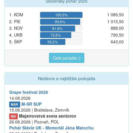
Slovenský pohár 2025
1. KOM
1 085,50
100,0%
2. PIE
1 015,50
93,6%
3. NOV
888,00
81,8%
4. UKB
790,50
72,8%
5. ŠKP
643,00
59,2%
Celé poradie
Nedávne a najbližšie podujatia
Grape festival 2026
14.08.2026
M-SR SUP
MSR
15.08.2026 | Bratislava, Zemník
Majstrovstvá sveta seniorov
MS
26.08.2026 | Poznaň, POL
Pohár Slávie UK - Memoriál Jána Matochu