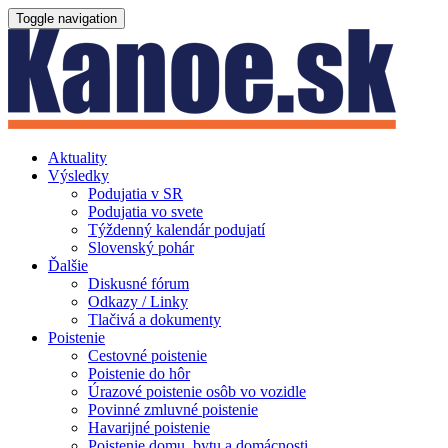
Toggle navigation
Aktuality
Výsledky
Podujatia v SR
Podujatia vo svete
Týždenný kalendár podujatí
Slovenský pohár
Ďalšie
Diskusné fórum
Odkazy / Linky
Tlačivá a dokumenty
Poistenie
Cestovné poistenie
Poistenie do hôr
Úrazové poistenie osôb vo vozidle
Povinné zmluvné poistenie
Havarijné poistenie
Poistenie domu, bytu a domácnosti