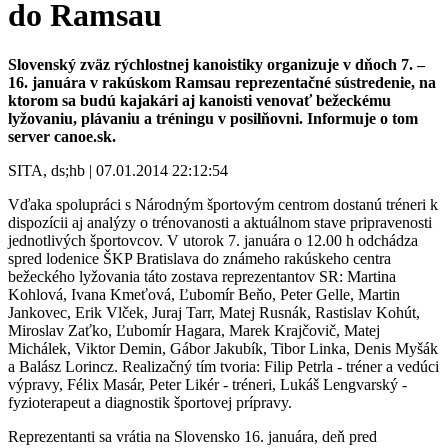
do Ramsau
Slovenský zväz rýchlostnej kanoistiky organizuje v dňoch 7. –
16. januára v rakúskom Ramsau reprezentačné sústredenie, na
ktorom sa budú kajakári aj kanoisti venovať bežeckému
lyžovaniu, plávaniu a tréningu v posilňovni. Informuje o tom
server canoe.sk.
SITA, ds;hb | 07.01.2014 22:12:54
Vďaka spolupráci s Národným športovým centrom dostanú tréneri k
dispozícii aj analýzy o trénovanosti a aktuálnom stave pripravenosti
jednotlivých športovcov. V utorok 7. januára o 12.00 h odchádza
spred lodenice ŠKP Bratislava do známeho rakúskeho centra
bežeckého lyžovania táto zostava reprezentantov SR: Martina
Kohlová, Ivana Kmeťová, Ľubomír Beňo, Peter Gelle, Martin
Jankovec, Erik Vlček, Juraj Tarr, Matej Rusnák, Rastislav Kohút,
Miroslav Zaťko, Ľubomír Hagara, Marek Krajčovič, Matej
Michálek, Viktor Demin, Gábor Jakubík, Tibor Linka, Denis Myšák
a Balász Lorincz. Realizačný tím tvoria: Filip Petrla - tréner a vedúci
výpravy, Félix Masár, Peter Likér - tréneri, Lukáš Lengvarský -
fyzioterapeut a diagnostik športovej prípravy.
Reprezentanti sa vrátia na Slovensko 16. januára, deň pred