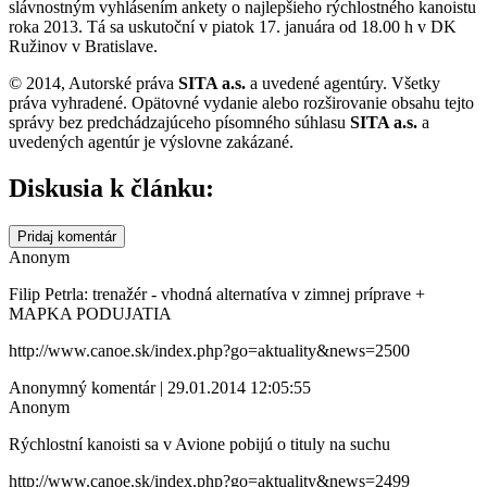
slávnostným vyhlásením ankety o najlepšieho rýchlostného kanoistu
roka 2013. Tá sa uskutoční v piatok 17. januára od 18.00 h v DK
Ružinov v Bratislave.
© 2014, Autorské práva
SITA a.s.
a uvedené agentúry. Všetky
práva vyhradené. Opätovné vydanie alebo rozširovanie obsahu tejto
správy bez predchádzajúceho písomného súhlasu
SITA a.s.
a
uvedených agentúr je výslovne zakázané.
Diskusia k článku:
Pridaj komentár
Anonym
Filip Petrla: trenažér - vhodná alternatíva v zimnej príprave +
MAPKA PODUJATIA
http://www.canoe.sk/index.php?go=aktuality&news=2500
Anonymný komentár | 29.01.2014 12:05:55
Anonym
Rýchlostní kanoisti sa v Avione pobijú o tituly na suchu
http://www.canoe.sk/index.php?go=aktuality&news=2499