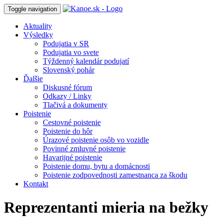
Toggle navigation
Aktuality
Výsledky
Podujatia v SR
Podujatia vo svete
Týždenný kalendár podujatí
Slovenský pohár
Ďalšie
Diskusné fórum
Odkazy / Linky
Tlačivá a dokumenty
Poistenie
Cestovné poistenie
Poistenie do hôr
Úrazové poistenie osôb vo vozidle
Povinné zmluvné poistenie
Havarijné poistenie
Poistenie domu, bytu a domácnosti
Poistenie zodpovednosti zamestnanca za škodu
Kontakt
Reprezentanti mieria na bežky