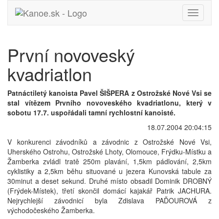
Toggle
navigati
První novoveský
kvadriatlon
Patnáctiletý kanoista Pavel ŠIŠPERA z Ostrožské Nové Vsi se
stal vítězem Prvního novoveského kvadriatlonu, který v
sobotu 17.7. uspořádali tamní rychlostní kanoisté.
18.07.2004 20:04:15
V konkurenci závodníků a závodnic z Ostrožské Nové Vsi,
Uherského Ostrohu, Ostrožské Lhoty, Olomouce, Frýdku-Místku a
Žamberka zvládl tratě 250m plavání, 1,5km pádlování, 2,5km
cyklistiky a 2,5km běhu situované u jezera Kunovská tabule za
30minut a deset sekund. Druhé místo obsadil Dominik DROBNÝ
(Frýdek-Místek), třetí skončil domácí kajakář Patrik JACHURA.
Nejrychlejší závodnicí byla Zdislava PAĎOUROVÁ z
východočeského Žamberka.