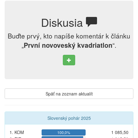
Diskusia
Buďte prvý, kto napíše komentár k článku
„
První novoveský kvadriatlon
“.
Späť na zoznam aktualít
Slovenský pohár 2025
1. KOM
1 085,50
100,0%