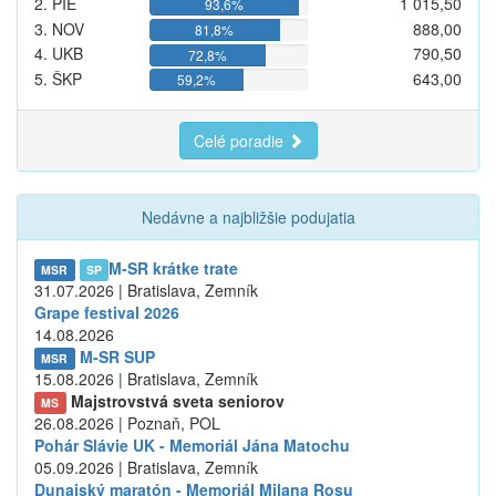
2. PIE
1 015,50
93,6%
3. NOV
888,00
81,8%
4. UKB
790,50
72,8%
5. ŠKP
643,00
59,2%
Celé poradie
Nedávne a najbližšie podujatia
M-SR krátke trate
MSR
SP
31.07.2026 | Bratislava, Zemník
Grape festival 2026
14.08.2026
M-SR SUP
MSR
15.08.2026 | Bratislava, Zemník
Majstrovstvá sveta seniorov
MS
26.08.2026 | Poznaň, POL
Pohár Slávie UK - Memoriál Jána Matochu
05.09.2026 | Bratislava, Zemník
Dunajský maratón - Memoriál Milana Rosu