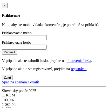
×
Prihlásenie
Na to aby ste mohli vkladať komentáre, je potrebné sa prihlásiť.
Prihlasovacie meno
Prihlasovacie heslo
Prihlásiť
V prípade ak ste zabudli heslo, prejdite na
obnovenie hesla
.
V prípade ak nie ste registrovaný, prejdite na
registráciu
.
Zavri
Späť na zoznam aktualít
Slovenský pohár 2025
1. KOM
100,0%
1 085,50