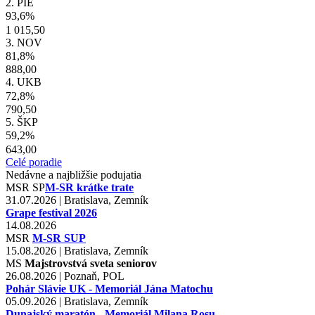
2. PIE
93,6%
1 015,50
3. NOV
81,8%
888,00
4. UKB
72,8%
790,50
5. ŠKP
59,2%
643,00
Celé poradie
Nedávne a najbližšie podujatia
MSR
SP
M-SR krátke trate
31.07.2026 | Bratislava, Zemník
Grape festival 2026
14.08.2026
MSR
M-SR SUP
15.08.2026 | Bratislava, Zemník
MS
Majstrovstvá sveta seniorov
26.08.2026 | Poznaň, POL
Pohár Slávie UK - Memoriál Jána Matochu
05.09.2026 | Bratislava, Zemník
Dunajský maratón - Memoriál Milana Rosu