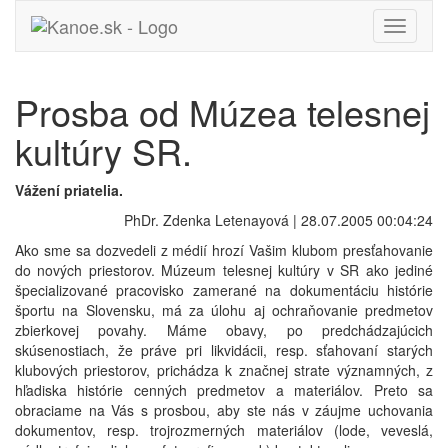
Toggle
navigati
Prosba od Múzea telesnej
kultúry SR.
Vážení priatelia.
PhDr. Zdenka Letenayová | 28.07.2005 00:04:24
Ako sme sa dozvedeli z médií hrozí Vašim klubom presťahovanie
do nových priestorov. Múzeum telesnej kultúry v SR ako jediné
špecializované pracovisko zamerané na dokumentáciu histórie
športu na Slovensku, má za úlohu aj ochraňovanie predmetov
zbierkovej povahy. Máme obavy, po predchádzajúcich
skúsenostiach, že práve pri likvidácii, resp. sťahovaní starých
klubových priestorov, prichádza k značnej strate významných, z
hľadiska histórie cenných predmetov a materiálov. Preto sa
obraciame na Vás s prosbou, aby ste nás v záujme uchovania
dokumentov, resp. trojrozmerných materiálov (lode, veveslá,