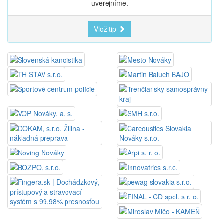
uverejníme.
Vlož tip