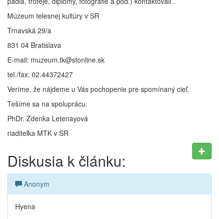
pádla, trofeje, diplomy, fotografie a pod.) kontaktovali .
Múzeum telesnej kultúry v SR
Trnavská 29/a
831 04 Bratislava
E-mail: muzeum.tk@stonline.sk
tel./fax: 02.44372427
Veríme, že nájdeme u Vás pochopenie pre spomínaný cieľ.
Tešíme sa na spoluprácu.
PhDr. Zdenka Letenayová
riaditeľka MTK v SR
Diskusia k článku:
Anonym
Hyena