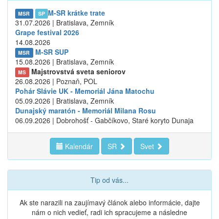
M-SR krátke trate
MSR
SP
31.07.2026 | Bratislava, Zemník
Grape festival 2026
14.08.2026
M-SR SUP
MSR
15.08.2026 | Bratislava, Zemník
Majstrovstvá sveta seniorov
MS
26.08.2026 | Poznaň, POL
Pohár Slávie UK - Memoriál Jána Matochu
05.09.2026 | Bratislava, Zemník
Dunajský maratón - Memoriál Milana Rosu
06.09.2026 | Dobrohošť - Gabčíkovo, Staré koryto Dunaja
Kalendár
SR
Svet
Tip od vás...
Ak ste narazili na zaujímavý článok alebo informácie, dajte
nám o nich vedieť, radi ich spracujeme a následne