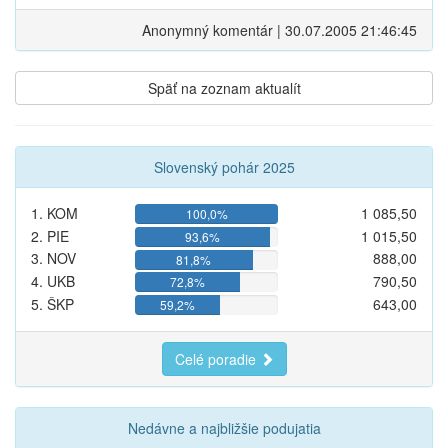
Anonymný komentár | 30.07.2005 21:46:45
Späť na zoznam aktualít
Slovenský pohár 2025
1. KOM
1 085,50
100,0%
2. PIE
1 015,50
93,6%
3. NOV
888,00
81,8%
4. UKB
790,50
72,8%
5. ŠKP
643,00
59,2%
Celé poradie
Nedávne a najbližšie podujatia