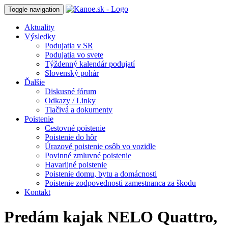
Toggle navigation
Aktuality
Výsledky
Podujatia v SR
Podujatia vo svete
Týždenný kalendár podujatí
Slovenský pohár
Ďalšie
Diskusné fórum
Odkazy / Linky
Tlačivá a dokumenty
Poistenie
Cestovné poistenie
Poistenie do hôr
Úrazové poistenie osôb vo vozidle
Povinné zmluvné poistenie
Havarijné poistenie
Poistenie domu, bytu a domácnosti
Poistenie zodpovednosti zamestnanca za škodu
Kontakt
Predám kajak NELO Quattro,