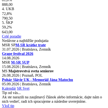
888,00
4. UKB
72,8%
790,50
5. ŠKP
59,2%
643,00
Celé poradie
Nedávne a najbližšie podujatia
MSR
SP
M-SR krátke trate
31.07.2026 | Bratislava, Zemník
Grape festival 2026
14.08.2026
MSR
M-SR SUP
15.08.2026 | Bratislava, Zemník
MS
Majstrovstvá sveta seniorov
26.08.2026 | Poznaň, POL
Pohár Slávie UK - Memoriál Jána Matochu
05.09.2026 | Bratislava, Zemník
Kalendár
SR
Svet
Tip od vás...
Ak ste narazili na zaujímavý článok alebo informácie, dajte nám o
nich vedieť, radi ich spracujeme a následne uverejníme.
Vlož tip