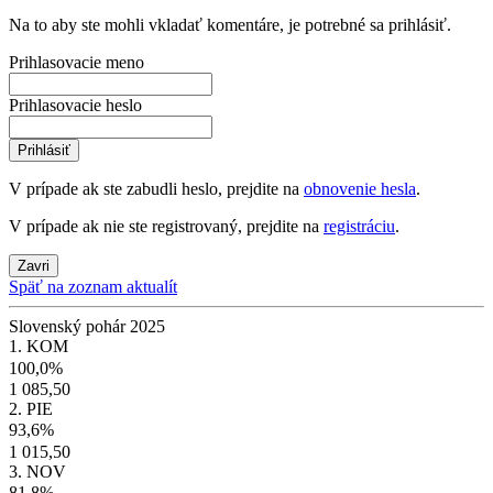
Na to aby ste mohli vkladať komentáre, je potrebné sa prihlásiť.
Prihlasovacie meno
Prihlasovacie heslo
Prihlásiť
V prípade ak ste zabudli heslo, prejdite na
obnovenie hesla
.
V prípade ak nie ste registrovaný, prejdite na
registráciu
.
Zavri
Späť na zoznam aktualít
Slovenský pohár 2025
1. KOM
100,0%
1 085,50
2. PIE
93,6%
1 015,50
3. NOV
81,8%