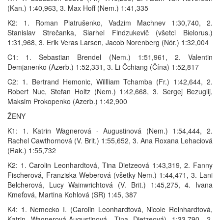
(Kan.) 1:40,963, 3. Max Hoff (Nem.) 1:41,335
K2: 1. Roman Piatrušenko, Vadzim Machnev 1:30,740, 2.
Stanislav Strečanka, Siarhei Findzukevič (všetci Bielorus.)
1:31,968, 3. Erik Veras Larsen, Jacob Norenberg (Nór.) 1:32,004
C1: 1. Sebastian Brendel (Nem.) 1:51,961, 2. Valentin
Demjanenko (Azerb.) 1:52,331, 3. Li Čchiang (Čína) 1:52,817
C2: 1. Bertrand Hemonic, Willliam Tchamba (Fr.) 1:42,644, 2.
Robert Nuc, Stefan Holtz (Nem.) 1:42,668, 3. Sergej Bezuglij,
Maksim Prokopenko (Azerb.) 1:42,900
ŽENY
K1: 1. Katrin Wagnerová - Augustinová (Nem.) 1:54,444, 2.
Rachel Cawthornová (V. Brit.) 1:55,652, 3. Ana Roxana Lehaciová
(Rak.) 1:55,732
K2: 1. Carolin Leonhardtová, Tina Dietzeová 1:43,319, 2. Fanny
Fischerová, Franziska Weberová (všetky Nem.) 1:44,471, 3. Lani
Belcherová, Lucy Wainwrichtová (V. Brit.) 1:45,275, 4. Ivana
Kmeťová, Martina Kohlová (SR) 1:45, 387
K4: 1. Nemecko I. (Carolin Leonhardtová, Nicole Reinhardtová,
Katrin Wagnerová-Augustinová, Tina Dietzeová) 1:33,790, 2.