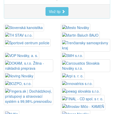
Vlož tip