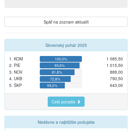
Späť na zoznam aktualít
Slovenský pohár 2025
1. KOM
1 085,50
100,0%
2. PIE
1 015,50
93,6%
3. NOV
888,00
81,8%
4. UKB
790,50
72,8%
5. ŠKP
643,00
59,2%
Celé poradie
Nedávne a najbližšie podujatia