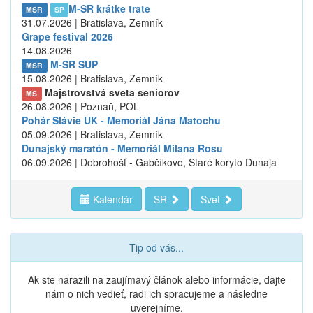
M-SR krátke trate
MSR
SP
31.07.2026 | Bratislava, Zemník
Grape festival 2026
14.08.2026
M-SR SUP
MSR
15.08.2026 | Bratislava, Zemník
Majstrovstvá sveta seniorov
MS
26.08.2026 | Poznaň, POL
Pohár Slávie UK - Memoriál Jána Matochu
05.09.2026 | Bratislava, Zemník
Dunajský maratón - Memoriál Milana Rosu
06.09.2026 | Dobrohošť - Gabčíkovo, Staré koryto Dunaja
Kalendár
SR
Svet
Tip od vás...
Ak ste narazili na zaujímavý článok alebo informácie, dajte
nám o nich vedieť, radi ich spracujeme a následne
uverejníme.