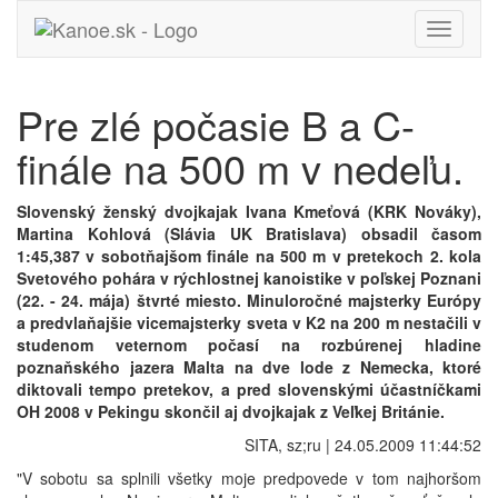
Toggle
navigati
Pre zlé počasie B a C-
finále na 500 m v nedeľu.
Slovenský ženský dvojkajak Ivana Kmeťová (KRK Nováky),
Martina Kohlová (Slávia UK Bratislava) obsadil časom
1:45,387 v sobotňajšom finále na 500 m v pretekoch 2. kola
Svetového pohára v rýchlostnej kanoistike v poľskej Poznani
(22. - 24. mája) štvrté miesto. Minuloročné majsterky Európy
a predvlaňajšie vicemajsterky sveta v K2 na 200 m nestačili v
studenom veternom počasí na rozbúrenej hladine
poznaňského jazera Malta na dve lode z Nemecka, ktoré
diktovali tempo pretekov, a pred slovenskými účastníčkami
OH 2008 v Pekingu skončil aj dvojkajak z Veľkej Británie.
SITA, sz;ru | 24.05.2009 11:44:52
"V sobotu sa splnili všetky moje predpovede v tom najhoršom