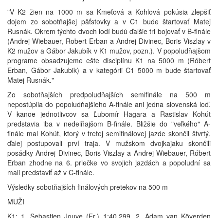
"V K2 žien na 1000 m sa Kmeťová a Kohlová pokúsia zlepšiť
dojem zo sobotňajšej päťstovky a v C1 bude štartovať Matej
Rusnák. Okrem týchto dvoch lodí budú ďalšie tri bojovať v B-finále
(Andrej Wiebauer, Robert Erban a Andrej Divinec, Boris Viszlay v
K2 mužov a Gábor Jakubík v K1 mužov, pozn.). V popoludňajšom
programe obsadzujeme ešte disciplínu K1 na 5000 m (Róbert
Erban, Gábor Jakubik) a v kategórii C1 5000 m bude štartovať
Matej Rusnák."
Zo sobotňajších predpoludňajších semifinále na 500 m
nepostúpila do popoludňajšieho A-finále ani jedna slovenská loď.
V kanoe jednotlivcov sa Ľubomír Hagara a Rastislav Kohút
predstavia iba v nedeľňajšom B-finále. Bližšie do "veľkého" A-
finále mal Kohút, ktorý v tretej semifinálovej jazde skončil štvrtý,
ďalej postupovali prví traja. V mužskom dvojkajaku skončili
posádky Andrej Divinec, Boris Viszlay a Andrej Wiebauer, Róbert
Erban zhodne na 6. priečke vo svojich jazdách a popoludní sa
mali predstaviť až v C-finále.
Výsledky sobotňajších finálových pretekov na 500 m
MUŽI
K1: 1. Sebastien Jouve (Fr.) 1:40,299, 2. Adam van Köverden