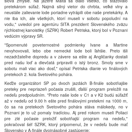
slova zmysle. Na jazere Malta sa dialo všetko, čo sťažovalo
pretekárom súťaž. Najmä silný vietor do chrbta, veľké vlny a
neustále zalievanie lode poriadne vytrápili obe naše pretekárky. A
nie iba ich, ale všetkých, ktorí museli v sobotu popoludní na
vodu," uviedol pre agentúru SITA prezident Slovenského zväzu
rýchlostnej kanoistiky (SZRK) Robert Petriska, ktorý bol v Poznani
vedúcim výpravy SR.
"Spomenuté poveternostné podmienky Ivane a Martine
nevyhovovali, lebo obe nemecké lode boli ľahšie. Preto išli
nezadržateľne dopredu a v závere sa ešte aj Angličanky dostali
pred našu loď a dievčatá pripravili o istý bronz. Smoly sme v
sobotu mali viac ako dosť," opísal Petriska dianie vo finálových
pretekoch 2. kola Svetového pohára.
Keďže organizátori SP po dvoch jazdách B-finále sobotňajšie
preteky pre nepriazeň počasia zrušili, ďalší program preložili na
nedeľu predpoludním. "Preto naše lode v C1 a v K2 budú súťažiť
až v nedeľu od 9.00 h ešte pred finálovými pretekmi na 1000 m,
čo sa na pretekoch Svetového pohára stáva málokedy, no v
Poznani je to už pomaly tradíciou. Aj pred rokom museli Poliaci
pre zlé počasie preložiť sobotňajší program na nedeľu,"
pokračoval šéf SZRK, ktorý pripomenul, že v nedeľu bude mať
Slovensko v A-finále dvojnásobné zastúpenie: