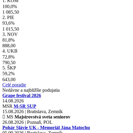
1. KOM
100,0%
1 085,50
2. PIE
93,6%
1 015,50
3. NOV
81,8%
888,00
4. UKB
72,8%
790,50
5. ŠKP
59,2%
643,00
Celé poradie
Nedávne a najbližšie podujatia
Grape festival 2026
14.08.2026
MSR
M-SR SUP
15.08.2026 | Bratislava, Zemník
MS
Majstrovstvá sveta seniorov
26.08.2026 | Poznaň, POL
Pohár Slávie UK - Memoriál Jána Matochu
05.09.2026 | Bratislava, Zemník