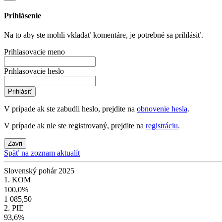
Prihlásenie
Na to aby ste mohli vkladať komentáre, je potrebné sa prihlásiť.
Prihlasovacie meno
Prihlasovacie heslo
Prihlásiť
V prípade ak ste zabudli heslo, prejdite na
obnovenie hesla
.
V prípade ak nie ste registrovaný, prejdite na
registráciu
.
Zavri
Späť na zoznam aktualít
Slovenský pohár 2025
1. KOM
100,0%
1 085,50
2. PIE
93,6%