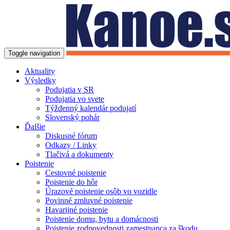
Toggle navigation
Aktuality
Výsledky
Podujatia v SR
Podujatia vo svete
Týždenný kalendár podujatí
Slovenský pohár
Ďalšie
Diskusné fórum
Odkazy / Linky
Tlačivá a dokumenty
Poistenie
Cestovné poistenie
Poistenie do hôr
Úrazové poistenie osôb vo vozidle
Povinné zmluvné poistenie
Havarijné poistenie
Poistenie domu, bytu a domácnosti
Poistenie zodpovednosti zamestnanca za škodu