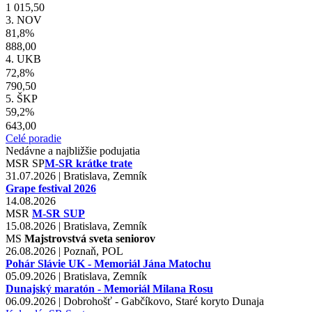
1 015,50
3. NOV
81,8%
888,00
4. UKB
72,8%
790,50
5. ŠKP
59,2%
643,00
Celé poradie
Nedávne a najbližšie podujatia
MSR
SP
M-SR krátke trate
31.07.2026 | Bratislava, Zemník
Grape festival 2026
14.08.2026
MSR
M-SR SUP
15.08.2026 | Bratislava, Zemník
MS
Majstrovstvá sveta seniorov
26.08.2026 | Poznaň, POL
Pohár Slávie UK - Memoriál Jána Matochu
05.09.2026 | Bratislava, Zemník
Dunajský maratón - Memoriál Milana Rosu
06.09.2026 | Dobrohošť - Gabčíkovo, Staré koryto Dunaja