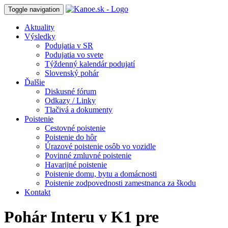
Toggle navigation
Aktuality
Výsledky
Podujatia v SR
Podujatia vo svete
Týždenný kalendár podujatí
Slovenský pohár
Ďalšie
Diskusné fórum
Odkazy / Linky
Tlačivá a dokumenty
Poistenie
Cestovné poistenie
Poistenie do hôr
Úrazové poistenie osôb vo vozidle
Povinné zmluvné poistenie
Havarijné poistenie
Poistenie domu, bytu a domácnosti
Poistenie zodpovednosti zamestnanca za škodu
Kontakt
Pohár Interu v K1 pre