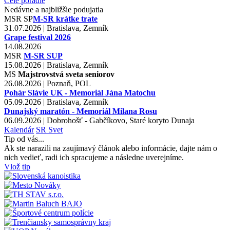
Celé poradie
Nedávne a najbližšie podujatia
MSR
SP
M-SR krátke trate
31.07.2026 | Bratislava, Zemník
Grape festival 2026
14.08.2026
MSR
M-SR SUP
15.08.2026 | Bratislava, Zemník
MS
Majstrovstvá sveta seniorov
26.08.2026 | Poznaň, POL
Pohár Slávie UK - Memoriál Jána Matochu
05.09.2026 | Bratislava, Zemník
Dunajský maratón - Memoriál Milana Rosu
06.09.2026 | Dobrohošť - Gabčíkovo, Staré koryto Dunaja
Kalendár
SR
Svet
Tip od vás...
Ak ste narazili na zaujímavý článok alebo informácie, dajte nám o
nich vedieť, radi ich spracujeme a následne uverejníme.
Vlož tip