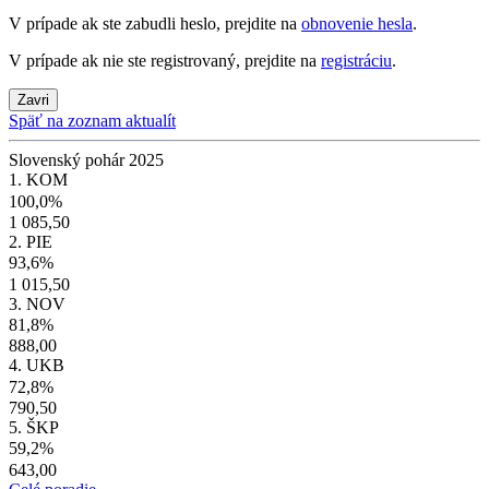
V prípade ak ste zabudli heslo, prejdite na
obnovenie hesla
.
V prípade ak nie ste registrovaný, prejdite na
registráciu
.
Zavri
Späť na zoznam aktualít
Slovenský pohár 2025
1. KOM
100,0%
1 085,50
2. PIE
93,6%
1 015,50
3. NOV
81,8%
888,00
4. UKB
72,8%
790,50
5. ŠKP
59,2%
643,00