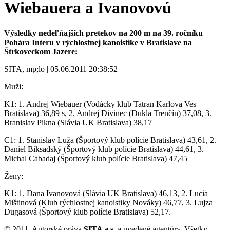
Wiebauera a Ivanovovú
Výsledky nedeľňajších pretekov na 200 m na 39. ročníku
Pohára Interu v rýchlostnej kanoistike v Bratislave na
Štrkoveckom Jazere:
SITA, mp;lo | 05.06.2011 20:38:52
Muži:
K1: 1. Andrej Wiebauer (Vodácky klub Tatran Karlova Ves
Bratislava) 36,89 s, 2. Andrej Divinec (Dukla Trenčín) 37,08, 3.
Branislav Pikna (Slávia UK Bratislava) 38,17
C1: 1. Stanislav Luža (Športový klub polície Bratislava) 43,61, 2.
Daniel Biksadský (Športový klub polície Bratislava) 44,61, 3.
Michal Cabadaj (Športový klub polície Bratislava) 47,45
Ženy:
K1: 1. Dana Ivanovová (Slávia UK Bratislava) 46,13, 2. Lucia
Mištinová (Klub rýchlostnej kanoistiky Nováky) 46,77, 3. Lujza
Dugasová (Športový klub polície Bratislava) 52,17.
© 2011, Autorské práva
SITA a.s.
a uvedené agentúry. Všetky