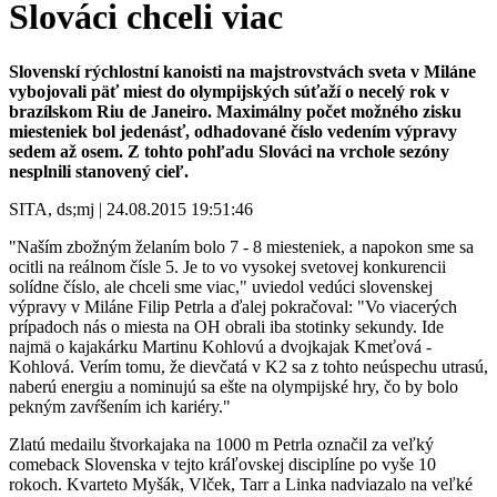
Slováci chceli viac
Slovenskí rýchlostní kanoisti na majstrovstvách sveta v Miláne
vybojovali päť miest do olympijských súťaží o necelý rok v
brazílskom Riu de Janeiro. Maximálny počet možného zisku
miesteniek bol jedenásť, odhadované číslo vedením výpravy
sedem až osem. Z tohto pohľadu Slováci na vrchole sezóny
nesplnili stanovený cieľ.
SITA, ds;mj | 24.08.2015 19:51:46
"Naším zbožným želaním bolo 7 - 8 miesteniek, a napokon sme sa
ocitli na reálnom čísle 5. Je to vo vysokej svetovej konkurencii
solídne číslo, ale chceli sme viac," uviedol vedúci slovenskej
výpravy v Miláne Filip Petrla a ďalej pokračoval: "Vo viacerých
prípadoch nás o miesta na OH obrali iba stotinky sekundy. Ide
najmä o kajakárku Martinu Kohlovú a dvojkajak Kmeťová -
Kohlová. Verím tomu, že dievčatá v K2 sa z tohto neúspechu utrasú,
naberú energiu a nominujú sa ešte na olympijské hry, čo by bolo
pekným zavŕšením ich kariéry."
Zlatú medailu štvorkajaka na 1000 m Petrla označil za veľký
comeback Slovenska v tejto kráľovskej disciplíne po vyše 10
rokoch. Kvarteto Myšák, Vlček, Tarr a Linka nadviazalo na veľké