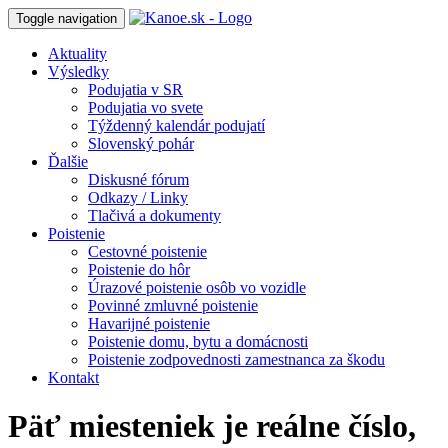
Toggle navigation
Aktuality
Výsledky
Podujatia v SR
Podujatia vo svete
Týždenný kalendár podujatí
Slovenský pohár
Ďalšie
Diskusné fórum
Odkazy / Linky
Tlačivá a dokumenty
Poistenie
Cestovné poistenie
Poistenie do hôr
Úrazové poistenie osôb vo vozidle
Povinné zmluvné poistenie
Havarijné poistenie
Poistenie domu, bytu a domácnosti
Poistenie zodpovednosti zamestnanca za škodu
Kontakt
Päť miesteniek je reálne číslo,