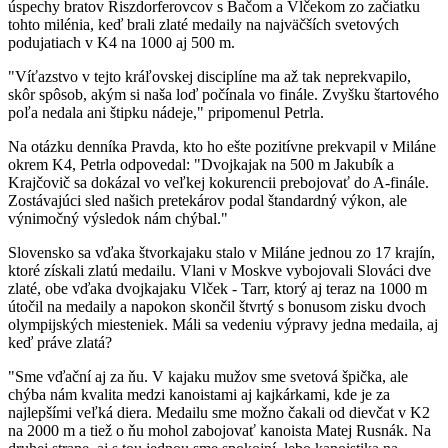
úspechy bratov Riszdorferovcov s Bačom a Vlčekom zo začiatku
tohto milénia, keď brali zlaté medaily na najväčších svetových
podujatiach v K4 na 1000 aj 500 m.
"Víťazstvo v tejto kráľovskej disciplíne ma až tak neprekvapilo,
skôr spôsob, akým si naša loď počínala vo finále. Zvyšku štartového
poľa nedala ani štipku nádeje," pripomenul Petrla.
Na otázku denníka Pravda, kto ho ešte pozitívne prekvapil v Miláne
okrem K4, Petrla odpovedal: "Dvojkajak na 500 m Jakubík a
Krajčovič sa dokázal vo veľkej kokurencii prebojovať do A-finále.
Zostávajúci sled našich pretekárov podal štandardný výkon, ale
výnimočný výsledok nám chýbal."
Slovensko sa vďaka štvorkajaku stalo v Miláne jednou zo 17 krajín,
ktoré získali zlatú medailu. Vlani v Moskve vybojovali Slováci dve
zlaté, obe vďaka dvojkajaku Vlček - Tarr, ktorý aj teraz na 1000 m
útočil na medaily a napokon skončil štvrtý s bonusom zisku dvoch
olympijských miesteniek. Máli sa vedeniu výpravy jedna medaila, aj
keď práve zlatá?
"Sme vďační aj za ňu. V kajaku mužov sme svetová špička, ale
chýba nám kvalita medzi kanoistami aj kajkárkami, kde je za
najlepšími veľká diera. Medailu sme možno čakali od dievčat v K2
na 2000 m a tiež o ňu mohol zabojovať kanoista Matej Rusnák. Na