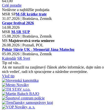
643,00
Celé poradie
Nedávne a najbližšie podujatia
MSR
SP
M-SR krátke trate
31.07.2026 | Bratislava, Zemník
Grape festival 2026
14.08.2026
MSR
M-SR SUP
15.08.2026 | Bratislava, Zemník
MS
Majstrovstvá sveta seniorov
26.08.2026 | Poznaň, POL
Pohár Slávie UK - Memoriál Jána Matochu
05.09.2026 | Bratislava, Zemník
Kalendár
SR
Svet
Tip od vás...
Ak ste narazili na zaujímavý článok alebo informácie, dajte nám o
nich vedieť, radi ich spracujeme a následne uverejníme.
Vlož tip