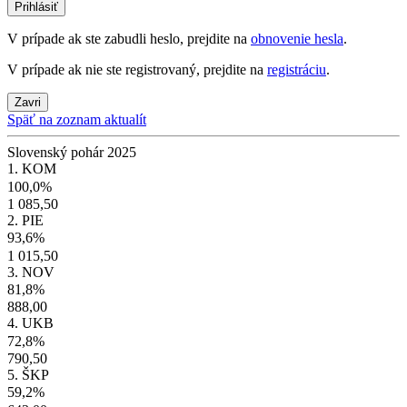
Prihlásiť
V prípade ak ste zabudli heslo, prejdite na
obnovenie hesla
.
V prípade ak nie ste registrovaný, prejdite na
registráciu
.
Zavri
Späť na zoznam aktualít
Slovenský pohár 2025
1. KOM
100,0%
1 085,50
2. PIE
93,6%
1 015,50
3. NOV
81,8%
888,00
4. UKB
72,8%
790,50
5. ŠKP
59,2%