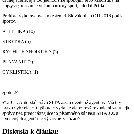
druhej strane, aj s tou jednou sme spokojní, lebo kanoistika na
najvyššej úrovni je veľmi náročný šport," dodal Petrla.
Prehľad vybojovaných miesteniek Slovákmi na OH 2016 podľa
športov:
ATLETIKA (10)
STREĽBA (5)
RÝCHL. KANOISTIKA (5)
PLÁVANIE (3)
CYKLISTIKA (1)
--------------------------
spolu 24
© 2015, Autorské práva
SITA a.s.
a uvedené agentúry. Všetky
práva vyhradené. Opätovné vydanie alebo rozširovanie obsahu tejto
správy bez predchádzajúceho písomného súhlasu
SITA a.s.
a
uvedených agentúr je výslovne zakázané.
Diskusia k článku: