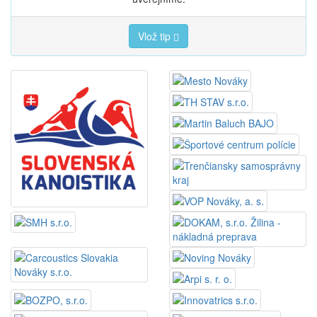
Vlož tip