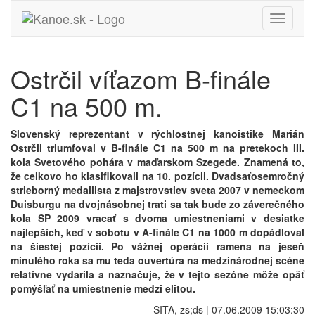
Toggle
navigati
Ostrčil víťazom B-finále
C1 na 500 m.
Slovenský reprezentant v rýchlostnej kanoistike Marián
Ostrčil triumfoval v B-finále C1 na 500 m na pretekoch III.
kola Svetového pohára v maďarskom Szegede. Znamená to,
že celkovo ho klasifikovali na 10. pozícii. Dvadsaťosemročný
strieborný medailista z majstrovstiev sveta 2007 v nemeckom
Duisburgu na dvojnásobnej trati sa tak bude zo záverečného
kola SP 2009 vracať s dvoma umiestneniami v desiatke
najlepších, keď v sobotu v A-finále C1 na 1000 m dopádloval
na šiestej pozícii. Po vážnej operácii ramena na jeseň
minulého roka sa mu teda ouvertúra na medzinárodnej scéne
relatívne vydarila a naznačuje, že v tejto sezóne môže opäť
pomýšľať na umiestnenie medzi elitou.
SITA, zs;ds | 07.06.2009 15:03:30