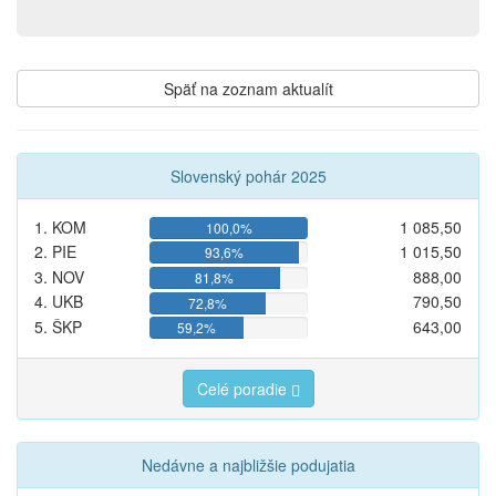
Späť na zoznam aktualít
Slovenský pohár 2025
1. KOM
1 085,50
100,0%
2. PIE
1 015,50
93,6%
3. NOV
888,00
81,8%
4. UKB
790,50
72,8%
5. ŠKP
643,00
59,2%
Celé poradie
Nedávne a najbližšie podujatia