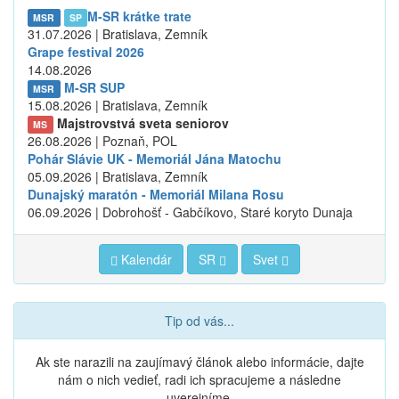
M-SR krátke trate
MSR
SP
31.07.2026 | Bratislava, Zemník
Grape festival 2026
14.08.2026
M-SR SUP
MSR
15.08.2026 | Bratislava, Zemník
Majstrovstvá sveta seniorov
MS
26.08.2026 | Poznaň, POL
Pohár Slávie UK - Memoriál Jána Matochu
05.09.2026 | Bratislava, Zemník
Dunajský maratón - Memoriál Milana Rosu
06.09.2026 | Dobrohošť - Gabčíkovo, Staré koryto Dunaja
Kalendár
SR
Svet
Tip od vás...
Ak ste narazili na zaujímavý článok alebo informácie, dajte
nám o nich vedieť, radi ich spracujeme a následne
uverejníme.