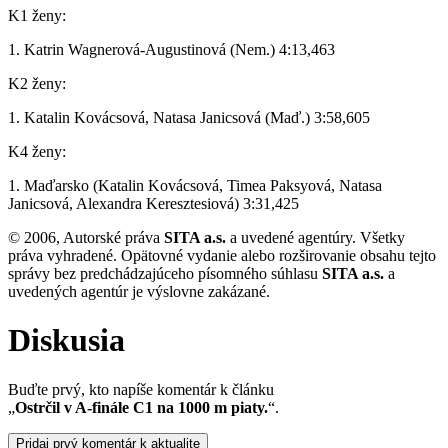
K1 ženy:
1. Katrin Wagnerová-Augustinová (Nem.) 4:13,463
K2 ženy:
1. Katalin Kovácsová, Natasa Janicsová (Maď.) 3:58,605
K4 ženy:
1. Maďarsko (Katalin Kovácsová, Timea Paksyová, Natasa
Janicsová, Alexandra Keresztesiová) 3:31,425
© 2006, Autorské práva
SITA a.s.
a uvedené agentúry. Všetky
práva vyhradené. Opätovné vydanie alebo rozširovanie obsahu tejto
správy bez predchádzajúceho písomného súhlasu
SITA a.s.
a
uvedených agentúr je výslovne zakázané.
Diskusia
Buďte prvý, kto napíše komentár k článku
„
Ostrčil v A-finále C1 na 1000 m piaty.
“.
Pridaj prvý komentár k aktualite