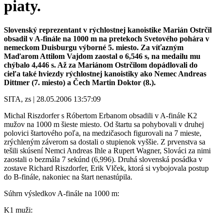
piaty.
Slovenský reprezentant v rýchlostnej kanoistike Marián Ostrčil
obsadil v A-finále na 1000 m na pretekoch Svetového pohára v
nemeckom Duisburgu výborné 5. miesto. Za víťazným
Maďarom Attilom Vajdom zaostal o 6,546 s, na medailu mu
chýbalo 4,446 s. Až za Mariánom Ostrčilom dopádlovali do
cieľa také hviezdy rýchlostnej kanoistiky ako Nemec Andreas
Dittmer (7. miesto) a Čech Martin Doktor (8.).
SITA, zs | 28.05.2006 13:57:09
Michal Riszdorfer s Róbertom Erbanom obsadili v A-finále K2
mužov na 1000 m šieste miesto. Od štartu sa pohybovali v druhej
polovici štartového poľa, na medzičasoch figurovali na 7 mieste,
zrýchleným záverom sa dostali o stupienok vyššie. Z prvenstva sa
tešili skúsení Nemci Andreas Ihle a Rupert Wagner, Slováci za nimi
zaostali o bezmála 7 sekúnd (6,996). Druhá slovenská posádka v
zostave Richard Riszdorfer, Erik Vlček, ktorá si vybojovala postup
do B-finále, nakoniec na štart nenastúpila.
Súhrn výsledkov A-finále na 1000 m:
K1 muži: