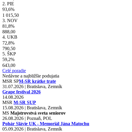
2. PIE
93,6%
1 015,50
3. NOV
81,8%
888,00
4. UKB
72,8%
790,50
5. ŠKP
59,2%
643,00
Celé poradie
Nedávne a najbližšie podujatia
MSR
SP
M-SR krátke trate
31.07.2026 | Bratislava, Zemník
Grape festival 2026
14.08.2026
MSR
M-SR SUP
15.08.2026 | Bratislava, Zemník
MS
Majstrovstvá sveta seniorov
26.08.2026 | Poznaň, POL
Pohár Slávie UK - Memoriál Jána Matochu
05.09.2026 | Bratislava, Zemník