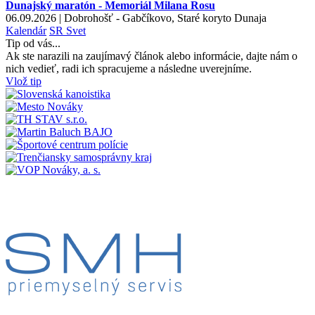
Dunajský maratón - Memoriál Milana Rosu
06.09.2026 | Dobrohošť - Gabčíkovo, Staré koryto Dunaja
Kalendár
SR
Svet
Tip od vás...
Ak ste narazili na zaujímavý článok alebo informácie, dajte nám o
nich vedieť, radi ich spracujeme a následne uverejníme.
Vlož tip