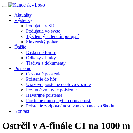
Toggle
navigation
Aktuality
Výsledky
Podujatia v SR
Podujatia vo svete
Týždenný kalendár podujatí
Slovenský pohár
Ďalšie
Diskusné fórum
Odkazy / Linky
Tlačivá a dokumenty
Poistenie
Cestovné poistenie
Poistenie do hôr
Úrazové poistenie osôb vo vozidle
Povinné zmluvné poistenie
Havarijné poistenie
Poistenie domu, bytu a domácnosti
Poistenie zodpovednosti zamestnanca za škodu
Kontakt
Ostrčil v A-finále C1 na 1000 m