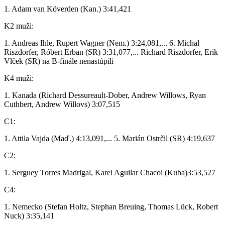
1. Adam van Köverden (Kan.) 3:41,421
K2 muži:
1. Andreas Ihle, Rupert Wagner (Nem.) 3:24,081,... 6. Michal
Riszdorfer, Róbert Erban (SR) 3:31,077,... Richard Riszdorfer, Erik
Vlček (SR) na B-finále nenastúpili
K4 muži:
1. Kanada (Richard Dessureault-Dober, Andrew Willows, Ryan
Cuthbert, Andrew Willovs) 3:07,515
C1:
1. Attila Vajda (Maď.) 4:13,091,... 5. Marián Ostrčil (SR) 4:19,637
C2:
1. Serguey Torres Madrigal, Karel Aguilar Chacoi (Kuba)3:53,527
C4:
1. Nemecko (Stefan Holtz, Stephan Breuing, Thomas Lück, Robert
Nuck) 3:35,141