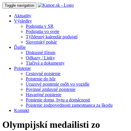
Toggle navigation
Aktuality
Výsledky
Podujatia v SR
Podujatia vo svete
Týždenný kalendár podujatí
Slovenský pohár
Ďalšie
Diskusné fórum
Odkazy / Linky
Tlačivá a dokumenty
Poistenie
Cestovné poistenie
Poistenie do hôr
Úrazové poistenie osôb vo vozidle
Povinné zmluvné poistenie
Havarijné poistenie
Poistenie domu, bytu a domácnosti
Poistenie zodpovednosti zamestnanca za škodu
Kontakt
Olympijskí medailisti zo