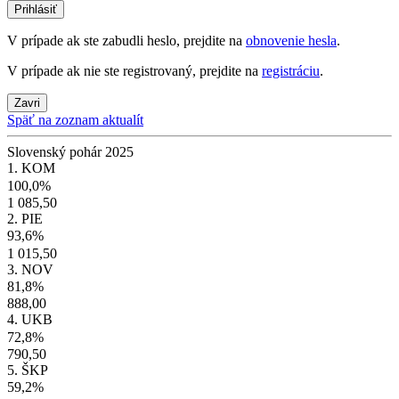
Prihlásiť
V prípade ak ste zabudli heslo, prejdite na
obnovenie hesla
.
V prípade ak nie ste registrovaný, prejdite na
registráciu
.
Zavri
Späť na zoznam aktualít
Slovenský pohár 2025
1. KOM
100,0%
1 085,50
2. PIE
93,6%
1 015,50
3. NOV
81,8%
888,00
4. UKB
72,8%
790,50
5. ŠKP
59,2%