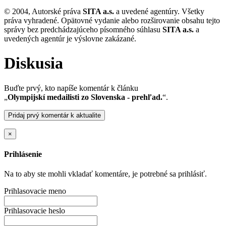
© 2004, Autorské práva
SITA a.s.
a uvedené agentúry. Všetky
práva vyhradené. Opätovné vydanie alebo rozširovanie obsahu tejto
správy bez predchádzajúceho písomného súhlasu
SITA a.s.
a
uvedených agentúr je výslovne zakázané.
Diskusia
Buďte prvý, kto napíše komentár k článku
„
Olympijskí medailisti zo Slovenska - prehľad.
“.
Pridaj prvý komentár k aktualite
×
Prihlásenie
Na to aby ste mohli vkladať komentáre, je potrebné sa prihlásiť.
Prihlasovacie meno
Prihlasovacie heslo