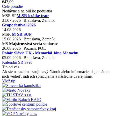
643,00
Celé poradie
Nedávne a najbližšie podujatia
MSR
SP
M-SR krátke trate
31.07.2026 | Bratislava, Zemník
Grape festival 2026
14.08.2026
MSR
M-SR SUP
15.08.2026 | Bratislava, Zemník
MS
Majstrovstvá sveta seniorov
26.08.2026 | Poznaň, POL
Pohár Slávie UK - Memoriál Jána Matochu
05.09.2026 | Bratislava, Zemník
Kalendár
SR
Svet
Tip od vás...
Ak ste narazili na zaujímavý článok alebo informácie, dajte nám o
nich vedieť, radi ich spracujeme a následne uverejníme.
Vlož tip