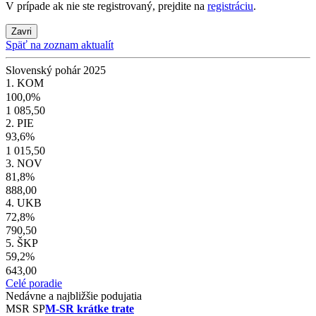
V prípade ak nie ste registrovaný, prejdite na
registráciu
.
Zavri
Späť na zoznam aktualít
Slovenský pohár 2025
1. KOM
100,0%
1 085,50
2. PIE
93,6%
1 015,50
3. NOV
81,8%
888,00
4. UKB
72,8%
790,50
5. ŠKP
59,2%
643,00
Celé poradie
Nedávne a najbližšie podujatia
MSR
SP
M-SR krátke trate