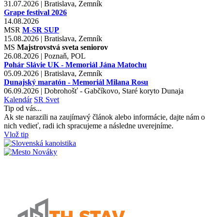
31.07.2026 | Bratislava, Zemník
Grape festival 2026
14.08.2026
MSR
M-SR SUP
15.08.2026 | Bratislava, Zemník
MS
Majstrovstvá sveta seniorov
26.08.2026 | Poznaň, POL
Pohár Slávie UK - Memoriál Jána Matochu
05.09.2026 | Bratislava, Zemník
Dunajský maratón - Memoriál Milana Rosu
06.09.2026 | Dobrohošť - Gabčíkovo, Staré koryto Dunaja
Kalendár
SR
Svet
Tip od vás...
Ak ste narazili na zaujímavý článok alebo informácie, dajte nám o
nich vedieť, radi ich spracujeme a následne uverejníme.
Vlož tip