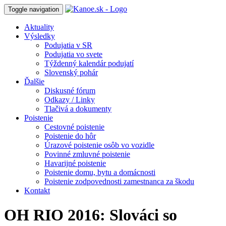
Toggle navigation
Aktuality
Výsledky
Podujatia v SR
Podujatia vo svete
Týždenný kalendár podujatí
Slovenský pohár
Ďalšie
Diskusné fórum
Odkazy / Linky
Tlačivá a dokumenty
Poistenie
Cestovné poistenie
Poistenie do hôr
Úrazové poistenie osôb vo vozidle
Povinné zmluvné poistenie
Havarijné poistenie
Poistenie domu, bytu a domácnosti
Poistenie zodpovednosti zamestnanca za škodu
Kontakt
OH RIO 2016: Slováci so