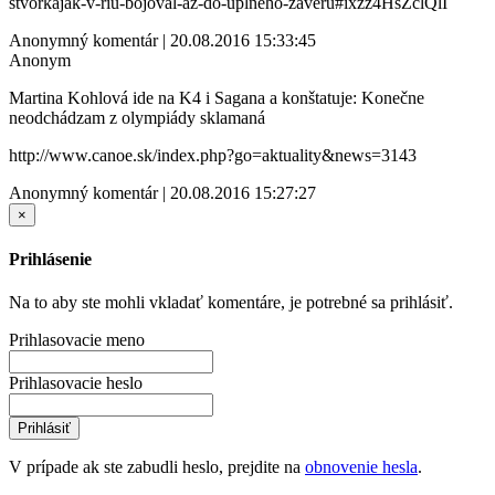
stvorkajak-v-riu-bojoval-az-do-uplneho-zaveru#ixzz4HsZclQlI
Anonymný komentár | 20.08.2016 15:33:45
Anonym
Martina Kohlová ide na K4 i Sagana a konštatuje: Konečne
neodchádzam z olympiády sklamaná
http://www.canoe.sk/index.php?go=aktuality&news=3143
Anonymný komentár | 20.08.2016 15:27:27
×
Prihlásenie
Na to aby ste mohli vkladať komentáre, je potrebné sa prihlásiť.
Prihlasovacie meno
Prihlasovacie heslo
Prihlásiť
V prípade ak ste zabudli heslo, prejdite na
obnovenie hesla
.