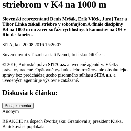
striebrom v K4 na 1000 m
Slovenskí reprezentanti Denis Myšák, Erik Vlček, Juraj Tarr a
Tibor Linka získali striebro v sobotňajšom A-finále disciplíny
K4 na 1000 m na záver súťaží rýchlostných kanoistov na OH v
Riu de Janeiro.
SITA, ko | 20.08.2016 15:26:07
Suverénnymi víťazmi sa stali Nemci, tretí skončili Česi.
© 2016, Autorské práva
SITA a.s.
a uvedené agentúry. Všetky
práva vyhradené. Opätovné vydanie alebo rozširovanie obsahu tejto
správy bez predchádzajúceho písomného súhlasu
SITA a.s.
a
uvedených agentúr je výslovne zakázané.
Diskusia k článku:
Pridaj komentár
Anonym
REAKCIE na úspech štvorkajaku: Gratuloval aj prezident Kiska,
Barteková si poplakala