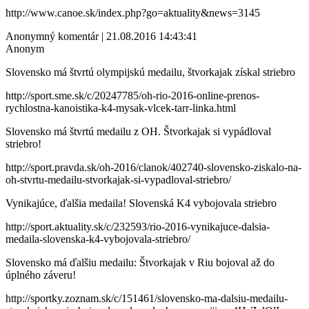
http://www.canoe.sk/index.php?go=aktuality&news=3145
Anonymný komentár | 21.08.2016 14:43:41
Anonym
Slovensko má štvrtú olympijskú medailu, štvorkajak získal striebro
http://sport.sme.sk/c/20247785/oh-rio-2016-online-prenos-
rychlostna-kanoistika-k4-mysak-vlcek-tarr-linka.html
Slovensko má štvrtú medailu z OH. Štvorkajak si vypádloval
striebro!
http://sport.pravda.sk/oh-2016/clanok/402740-slovensko-ziskalo-na-
oh-stvrtu-medailu-stvorkajak-si-vypadloval-striebro/
Vynikajúce, ďalšia medaila! Slovenská K4 vybojovala striebro
http://sport.aktuality.sk/c/232593/rio-2016-vynikajuce-dalsia-
medaila-slovenska-k4-vybojovala-striebro/
Slovensko má ďalšiu medailu: Štvorkajak v Riu bojoval až do
úplného záveru!
http://sportky.zoznam.sk/c/151461/slovensko-ma-dalsiu-medailu-