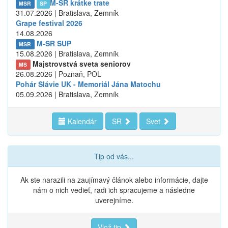
M-SR krátke trate
MSR
SP
31.07.2026 | Bratislava, Zemník
Grape festival 2026
14.08.2026
M-SR SUP
MSR
15.08.2026 | Bratislava, Zemník
Majstrovstvá sveta seniorov
MS
26.08.2026 | Poznaň, POL
Pohár Slávie UK - Memoriál Jána Matochu
05.09.2026 | Bratislava, Zemník
Kalendár
SR
Svet
Tip od vás...
Ak ste narazili na zaujímavý článok alebo informácie, dajte
nám o nich vedieť, radi ich spracujeme a následne
uverejníme.
Vlož tip