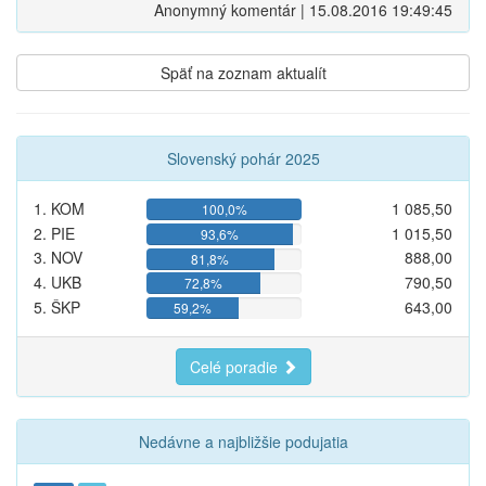
Anonymný komentár | 15.08.2016 19:49:45
Späť na zoznam aktualít
Slovenský pohár 2025
1. KOM
1 085,50
100,0%
2. PIE
1 015,50
93,6%
3. NOV
888,00
81,8%
4. UKB
790,50
72,8%
5. ŠKP
643,00
59,2%
Celé poradie
Nedávne a najbližšie podujatia