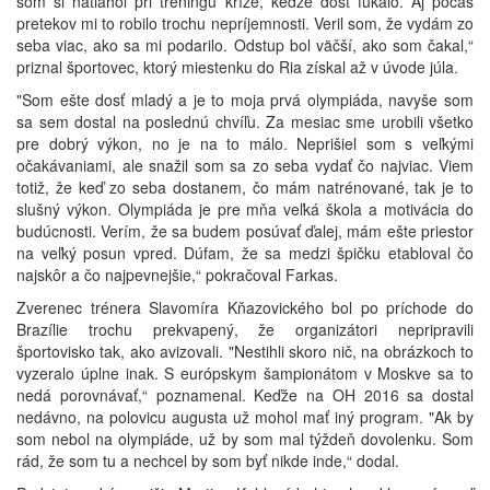
som si natiahol pri tréningu kríže, keďže dosť fúkalo. Aj počas
pretekov mi to robilo trochu nepríjemnosti. Veril som, že vydám zo
seba viac, ako sa mi podarilo. Odstup bol väčší, ako som čakal,“
priznal športovec, ktorý miestenku do Ria získal až v úvode júla.
"Som ešte dosť mladý a je to moja prvá olympiáda, navyše som
sa sem dostal na poslednú chvíľu. Za mesiac sme urobili všetko
pre dobrý výkon, no je na to málo. Neprišiel som s veľkými
očakávaniami, ale snažil som sa zo seba vydať čo najviac. Viem
totiž, že keď zo seba dostanem, čo mám natrénované, tak je to
slušný výkon. Olympiáda je pre mňa veľká škola a motivácia do
budúcnosti. Verím, že sa budem posúvať ďalej, mám ešte priestor
na veľký posun vpred. Dúfam, že sa medzi špičku etabloval čo
najskôr a čo najpevnejšie,“ pokračoval Farkas.
Zverenec trénera Slavomíra Kňazovického bol po príchode do
Brazílie trochu prekvapený, že organizátori nepripravili
športovisko tak, ako avizovali. "Nestihli skoro nič, na obrázkoch to
vyzeralo úplne inak. S európskym šampionátom v Moskve sa to
nedá porovnávať,“ poznamenal. Keďže na OH 2016 sa dostal
nedávno, na polovicu augusta už mohol mať iný program. "Ak by
som nebol na olympiáde, už by som mal týždeň dovolenku. Som
rád, že som tu a nechcel by som byť nikde inde,“ dodal.