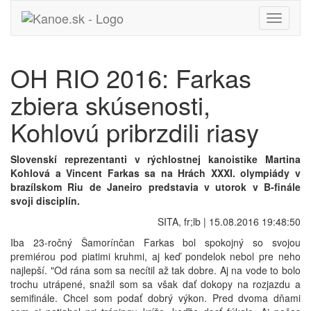
Toggle
navigati
OH RIO 2016: Farkas
zbiera skúsenosti,
Kohlovú pribrzdili riasy
Slovenskí reprezentanti v rýchlostnej kanoistike Martina
Kohlová a Vincent Farkas sa na Hrách XXXI. olympiády v
brazílskom Riu de Janeiro predstavia v utorok v B-finále
svoji disciplín.
SITA, fr;lb | 15.08.2016 19:48:50
Iba 23-ročný Šamorínčan Farkas bol spokojný so svojou
premiérou pod piatimi kruhmi, aj keď pondelok nebol pre neho
najlepší. "Od rána som sa necítil až tak dobre. Aj na vode to bolo
trochu utrápené, snažil som sa však dať dokopy na rozjazdu a
semifinále. Chcel som podať dobrý výkon. Pred dvoma dňami