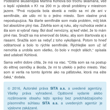
Podstatne skúsenejšia Martina Kohlová bol trochu sklamaná, veď
o lepší výsledok v K1 na 200 m ju obrali problémy v miestnom
jazere. "Prvá rozjazda bola skvelá a nešlo sa mi zle ani v
semifinále, ale ušlo mi to o jedno miesto. Som vlastne prvá
nepostupujúca. Na štarte semifinále som mala problém, môj blok
bol absolútne plný rias. Zdvihla som aj ruku, aby rozhodca vedel a
šla som si vybrať riasy. Bol dosť nervózny, aj keď videl, že to mám
plné rias. Snažil sa ma smerovať do bloku, aby som štartovala aj s
riasami. Snažila som sa nebyť z toho vykoľajená. Potom to hneď
odštartoval a bolo to rýchle semifinále. Rýchlejšie som už ísť
nemohla a urobila som všetko, čo bolo v mojich silách,“ opísala
sled udalostí Kohlová.
Sama veľmi dobre cítila, že má na viac. "Cítila som sa na postup
do elitnej osmičky a škoda, že mi to utieklo o jedno miesto. Viac
som si verila na tomto šprinte ako na päťstovke, ktorá ma ešte
čaká,“ dodala.
© 2016, Autorské práva
SITA a.s.
a uvedené agentúry.
Všetky práva vyhradené. Opätovné vydanie alebo
rozširovanie obsahu tejto správy bez predchádzajúceho
písomného súhlasu
SITA a.s.
a uvedených agentúr je
výslovne zakázané.