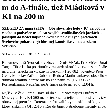
m do A-finále, tiež Mládková v
K1 na 200 m
SZEGED 27. mája (SITA) - Obe slovenské lode v K4 na 500 m
v sobotu podvečer uspeli vo svojich semifinálových jazdách a
postúpili do nedeľňajšieho A-finále na druhých pretekoch
Svetového pohára v rýchlostnej kanoistike v maďarskom
Szegede.
SITA, ds | 27.05.2017 21:19:21
Renomovanejší štvorkajak v zložení Denis Myšák, Erik Vlček, Juraj
Tarr, a Tibor Linka po triumfe v rozjazde skončil v prvom semifinále
na druhej priečke za víťazným Českom (1:20,082). Kvarteto Peter
Gelle, Miroslav Zaťko, Ľubomír Beňo a Martin Jankovec obsadilo v
druhom semifinále tretie miesto za Španielmi (1:20,412) a
Portugalčanmi. Nedeľňajšie A-finále príde na rad o 12.04 h.
Myšák, Vlček, Tarr a Linka sú úradujúci vicemajstri Európy z
Moskvy 2016 v K4 500 m, ale teraz sa na tejto trati predstavili v tzv.
obnovenej premiére. Doteraz preferovali "olympijskú" tisícku, v
ktorej získali na OH 2016 v Riu de Janeiro strieborné medaily a rok