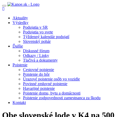
Toggle
navigation
Aktuality
Výsledky
Podujatia v SR
Podujatia vo svete
Týždenný kalendár podujatí
Slovenský pohár
Ďalšie
Diskusné fórum
Odkazy / Linky
Tlačivá a dokumenty
Poistenie
Cestovné poistenie
Poistenie do hôr
Úrazové poistenie osôb vo vozidle
Povinné zmluvné poistenie
Havarijné poistenie
Poistenie domu, bytu a domácnosti
Poistenie zodpovednosti zamestnanca za škodu
Kontakt
Obe slovenské lode v K4 na 500