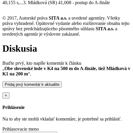
40,155 s,...3. Mládková (SR) 41,008 - postup do A-finále
© 2017, Autorské práva
SITA a.s.
a uvedené agentúry. Všetky
práva vyhradené. Opätovné vydanie alebo rozširovanie obsahu tejto
správy bez predchádzajúceho písomného súhlasu
SITA a.s.
a
uvedených agentúr je výslovne zakázané.
Diskusia
Buďte prvý, kto napíše komentár k článku
„
Obe slovenské lode v K4 na 500 m do A-finále, tiež Mládková v
K1 na 200 m
“.
Pridaj prvý komentár k aktualite
×
Prihlásenie
Na to aby ste mohli vkladať komentáre, je potrebné sa prihlásiť.
Prihlasovacie meno