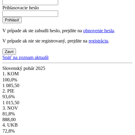
Prihlasovacie heslo
Prihlásiť
V prípade ak ste zabudli heslo, prejdite na
obnovenie hesla
.
V prípade ak nie ste registrovaný, prejdite na
registráciu
.
Zavri
Späť na zoznam aktualít
Slovenský pohár 2025
1. KOM
100,0%
1 085,50
2. PIE
93,6%
1 015,50
3. NOV
81,8%
888,00
4. UKB
72,8%