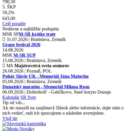
790,50
5. ŠKP
59,2%
643,00
Celé poradie
Nedávne a najbližšie podujatia
MSR
SP
M-SR krátke trate
31.07.2026 | Bratislava, Zemník
Grape festival 2026
14.08.2026
MSR
M-SR SUP
15.08.2026 | Bratislava, Zemník
MS
Majstrovstvá sveta seniorov
26.08.2026 | Poznaň, POL
Pohár Slávie UK - Memoriál Jána Matochu
05.09.2026 | Bratislava, Zemník
Dunajský maratón - Memoriál Milana Rosu
06.09.2026 | Dobrohošť - Gabčíkovo, Staré koryto Dunaja
Kalendár
SR
Svet
Tip od vás...
Ak ste narazili na zaujímavý článok alebo informácie, dajte nám o
nich vedieť, radi ich spracujeme a následne uverejníme.
Vlož tip