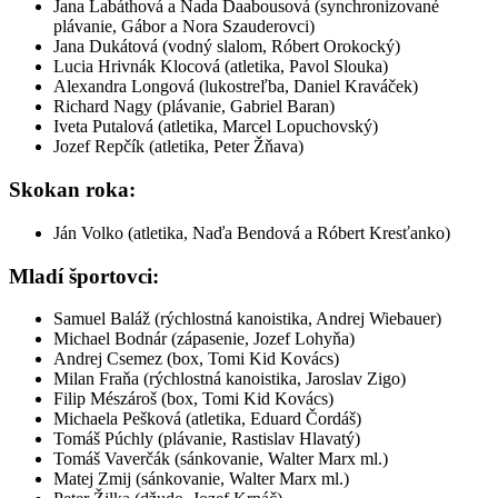
Jana Labáthová a Nada Daabousová (synchronizované
plávanie, Gábor a Nora Szauderovci)
Jana Dukátová (vodný slalom, Róbert Orokocký)
Lucia Hrivnák Klocová (atletika, Pavol Slouka)
Alexandra Longová (lukostreľba, Daniel Kraváček)
Richard Nagy (plávanie, Gabriel Baran)
Iveta Putalová (atletika, Marcel Lopuchovský)
Jozef Repčík (atletika, Peter Žňava)
Skokan roka:
Ján Volko (atletika, Naďa Bendová a Róbert Kresťanko)
Mladí športovci:
Samuel Baláž (rýchlostná kanoistika, Andrej Wiebauer)
Michael Bodnár (zápasenie, Jozef Lohyňa)
Andrej Csemez (box, Tomi Kid Kovács)
Milan Fraňa (rýchlostná kanoistika, Jaroslav Zigo)
Filip Mészároš (box, Tomi Kid Kovács)
Michaela Pešková (atletika, Eduard Čordáš)
Tomáš Púchly (plávanie, Rastislav Hlavatý)
Tomáš Vaverčák (sánkovanie, Walter Marx ml.)
Matej Zmij (sánkovanie, Walter Marx ml.)