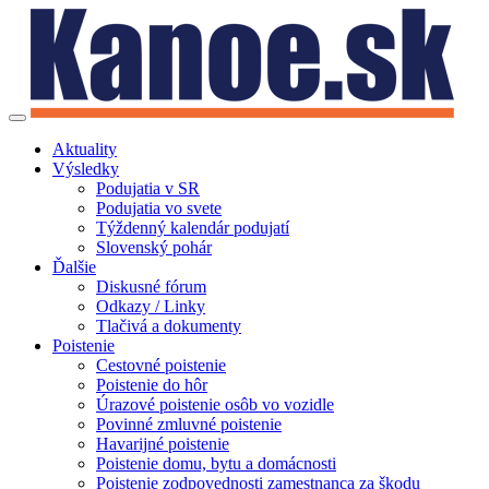
Toggle
navigation
Aktuality
Výsledky
Podujatia v SR
Podujatia vo svete
Týždenný kalendár podujatí
Slovenský pohár
Ďalšie
Diskusné fórum
Odkazy / Linky
Tlačivá a dokumenty
Poistenie
Cestovné poistenie
Poistenie do hôr
Úrazové poistenie osôb vo vozidle
Povinné zmluvné poistenie
Havarijné poistenie
Poistenie domu, bytu a domácnosti
Poistenie zodpovednosti zamestnanca za škodu