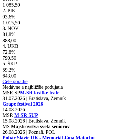
1 085,50
2. PIE
93,6%
1 015,50
3. NOV
81,8%
888,00
4. UKB
72,8%
790,50
5. ŠKP
59,2%
643,00
Celé poradie
Nedávne a najbližšie podujatia
MSR
SP
M-SR krátke trate
31.07.2026 | Bratislava, Zemník
Grape festival 2026
14.08.2026
MSR
M-SR SUP
15.08.2026 | Bratislava, Zemník
MS
Majstrovstvá sveta seniorov
26.08.2026 | Poznaň, POL
Pohár Slávie UK - Memoriál Jána Matochu