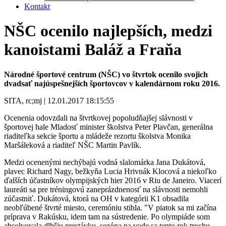
Kontakt
NŠC ocenilo najlepších, medzi
kanoistami Baláž a Fraňa
Národné športové centrum (NŠC) vo štvrtok ocenilo svojich
dvadsať najúspešnejších športovcov v kalendárnom roku 2016.
SITA, rc;mj | 12.01.2017 18:15:55
Ocenenia odovzdali na štvrtkovej popoludňajšej slávnosti v
športovej hale Mladosť minister školstva Peter Plavčan, generálna
riaditeľka sekcie športu a mládeže rezortu školstva Monika
Maršáleková a riaditeľ NŠC Martin Pavlík.
Medzi ocenenými nechýbajú vodná slalomárka Jana Dukátová,
plavec Richard Nagy, bežkyňa Lucia Hrivnák Klocová a niekoľko
ďalších účastníkov olympijských hier 2016 v Riu de Janeiro. Viacerí
laureáti sa pre tréningovú zaneprázdnenosť na slávnosti nemohli
zúčastniť. Dukátová, ktorá na OH v kategórii K1 obsadila
neobľúbené štvrté miesto, ceremóniu stihla. "V piatok sa mi začína
príprava v Rakúsku, idem tam na sústredenie. Po olympiáde som
absolvovala dlhšiu prestávku, sezóna na vode sa tento rok trochu