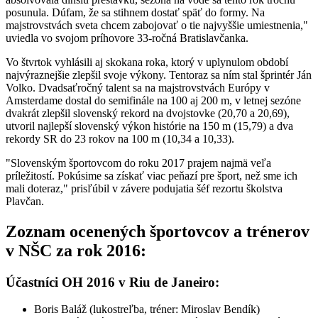
posunula. Dúfam, že sa stihnem dostať späť do formy. Na
majstrovstvách sveta chcem zabojovať o tie najvyššie umiestnenia,"
uviedla vo svojom príhovore 33-ročná Bratislavčanka.
Vo štvrtok vyhlásili aj skokana roka, ktorý v uplynulom období
najvýraznejšie zlepšil svoje výkony. Tentoraz sa ním stal šprintér Ján
Volko. Dvadsaťročný talent sa na majstrovstvách Európy v
Amsterdame dostal do semifinále na 100 aj 200 m, v letnej sezóne
dvakrát zlepšil slovenský rekord na dvojstovke (20,70 a 20,69),
utvoril najlepší slovenský výkon histórie na 150 m (15,79) a dva
rekordy SR do 23 rokov na 100 m (10,34 a 10,33).
"Slovenským športovcom do roku 2017 prajem najmä veľa
príležitostí. Pokúsime sa získať viac peňazí pre šport, než sme ich
mali doteraz," prisľúbil v závere podujatia šéf rezortu školstva
Plavčan.
Zoznam ocenených športovcov a trénerov
v NŠC za rok 2016:
Účastníci OH 2016 v Riu de Janeiro:
Boris Baláž (lukostreľba, tréner: Miroslav Bendík)